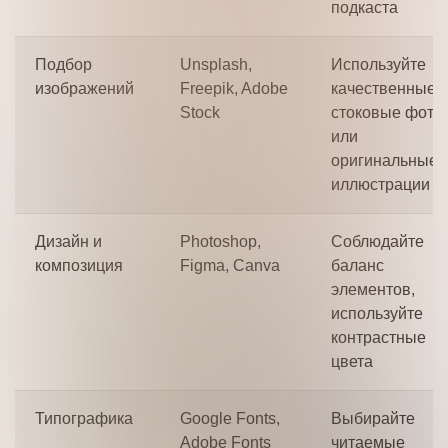
подкаста
Подбор
Unsplash,
Используйте
изображений
Freepik, Adobe
качественные
Stock
стоковые фото
или
оригинальные
иллюстрации
Дизайн и
Photoshop,
Соблюдайте
композиция
Figma, Canva
баланс
элементов,
используйте
контрастные
цвета
Типографика
Google Fonts,
Выбирайте
Adobe Fonts
читаемые