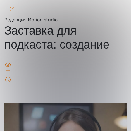
Редакция
Motion studio
Заставка для
подкаста: создание
Ваше имя
5586
2025-09-05
Чтения: 6 минут
Ваш номер телефона
Ваша идея/ вопрос
Нажимая кнопку “Оставить заявку” Вы даете