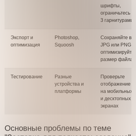
шрифты,
ограничьтесь 2-
3 гарнитурами
Экспорт и
Photoshop,
Сохраняйте в
оптимизация
Squoosh
JPG или PNG,
оптимизируйте
размер файла
Тестирование
Разные
Проверьте
устройства и
отображение
платформы
на мобильных
и десктопных
экранах
Основные проблемы по теме