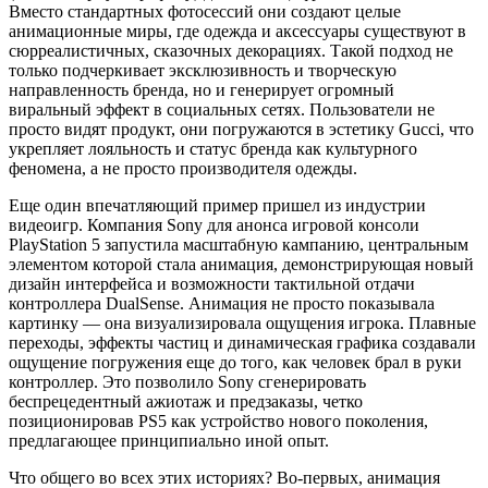
Вместо стандартных фотосессий они создают целые
анимационные миры, где одежда и аксессуары существуют в
сюрреалистичных, сказочных декорациях. Такой подход не
только подчеркивает эксклюзивность и творческую
направленность бренда, но и генерирует огромный
виральный эффект в социальных сетях. Пользователи не
просто видят продукт, они погружаются в эстетику Gucci, что
укрепляет лояльность и статус бренда как культурного
феномена, а не просто производителя одежды.
Еще один впечатляющий пример пришел из индустрии
видеоигр. Компания Sony для анонса игровой консоли
PlayStation 5 запустила масштабную кампанию, центральным
элементом которой стала анимация, демонстрирующая новый
дизайн интерфейса и возможности тактильной отдачи
контроллера DualSense. Анимация не просто показывала
картинку — она визуализировала ощущения игрока. Плавные
переходы, эффекты частиц и динамическая графика создавали
ощущение погружения еще до того, как человек брал в руки
контроллер. Это позволило Sony сгенерировать
беспрецедентный ажиотаж и предзаказы, четко
позиционировав PS5 как устройство нового поколения,
предлагающее принципиально иной опыт.
Что общего во всех этих историях? Во-первых, анимация