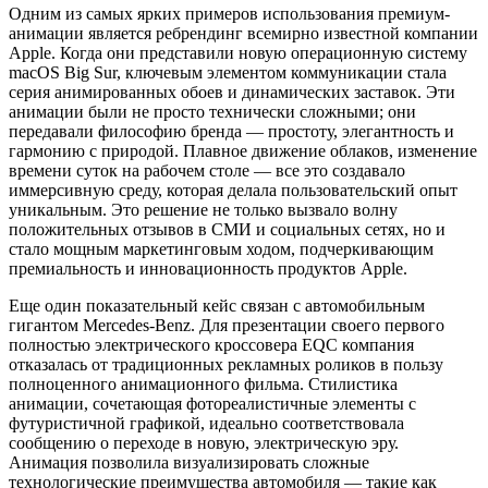
Одним из самых ярких примеров использования премиум-
анимации является ребрендинг всемирно известной компании
Apple. Когда они представили новую операционную систему
macOS Big Sur, ключевым элементом коммуникации стала
серия анимированных обоев и динамических заставок. Эти
анимации были не просто технически сложными; они
передавали философию бренда — простоту, элегантность и
гармонию с природой. Плавное движение облаков, изменение
времени суток на рабочем столе — все это создавало
иммерсивную среду, которая делала пользовательский опыт
уникальным. Это решение не только вызвало волну
положительных отзывов в СМИ и социальных сетях, но и
стало мощным маркетинговым ходом, подчеркивающим
премиальность и инновационность продуктов Apple.
Еще один показательный кейс связан с автомобильным
гигантом Mercedes-Benz. Для презентации своего первого
полностью электрического кроссовера EQC компания
отказалась от традиционных рекламных роликов в пользу
полноценного анимационного фильма. Стилистика
анимации, сочетающая фотореалистичные элементы с
футуристичной графикой, идеально соответствовала
сообщению о переходе в новую, электрическую эру.
Анимация позволила визуализировать сложные
технологические преимущества автомобиля — такие как