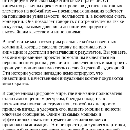
интегрируют ее в свои маркетинговые стратегии. От
кинематографичных рекламных роликов до интерактивных
элементов на веб-сайтах — премиальная анимация работает
на повышение узнаваемости, лояльности и, в конечном счете,
конверсии. Она позволяет говорить с потребителем на языке
искусства, вызывая доверие и ассоциируя продукт с
высочайшим качеством и инновациями.
В этой статье мы рассмотрим реальные кейсы известных
компаний, которые сделали ставку на премиальную
анимацию и достигли впечатляющих результатов. Вы узнаете,
как анимированные проекты помогли им выделиться на
переполненном рынке, увеличить вовлеченность и выстроить
прочную эмоциональную связь со своей целевой аудиторией.
Эти истории успеха наглядно демонстрируют, что
инвестиции в качественный визуальный контент окупаются
многократно.
В современном цифровом мире, где внимание пользователя
стало самым ценным ресурсом, бренды находятся в
постоянном поиске инструментов, способных не просто
привлечь взгляд, а удержать его, вызвать эмоции и донести
ключевое сообщение. Одним из самых мощных и
эффективных таких инструментов сегодня является
премиальная анимация. Это не просто движущиеся картинки,
а сложный синтез искусства, технологий и маркетинговой