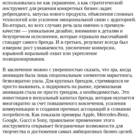
использовалась не как украшение, а как стратегический
инструмент для решения конкретных бизнес-задач:
ребрендинга, запуска нового продукта, объяснения сложных
технологий или усиления эмоциональной связи с аудиторией.
Во-вторых, во всех случаях речь шла именно о премиум-
качестве — уникальном дизайне, внимании к деталям и
безупречном исполнении, которые отражали высочайший
стандарт самого бренда. И в-третьих, результат всегда был
измерим: рост узнаваемости, увеличение конверсии,
взрывной виральный охват или укрепление
позиционирования.
В заключение можно с уверенностью сказать, что эра, когда
анимация была лишь опциональным элементом маркетинга,
безвозвратно ушла. Для крупных брендов, стремящихся не
просто выживать, а лидировать на рынке, премиальная
анимация стала не просто трендом, а необходимостью. Это
инвестиция в визуальный капитал бренда, которая окупается
многократно за счет повышенного вовлечения, усиления
коммуникации и создания прочных ассоциаций в сознании
потребителя. Как показали примеры Apple, Mercedes-Benz,
Google, Gucci и Sony, правильное применение этого
инструмента открывает безграничные возможности для
творчества и достижения самых амбициозных бизнес-целей.