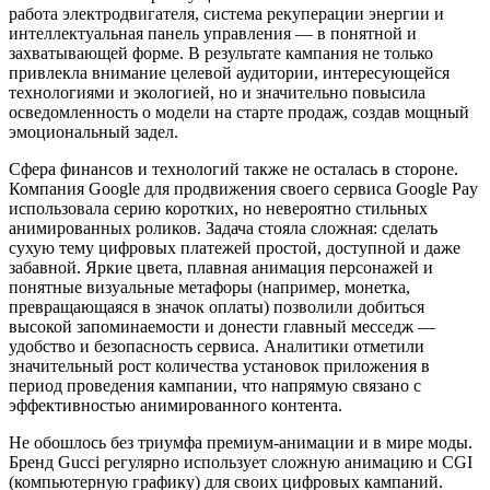
работа электродвигателя, система рекуперации энергии и
интеллектуальная панель управления — в понятной и
захватывающей форме. В результате кампания не только
привлекла внимание целевой аудитории, интересующейся
технологиями и экологией, но и значительно повысила
осведомленность о модели на старте продаж, создав мощный
эмоциональный задел.
Сфера финансов и технологий также не осталась в стороне.
Компания Google для продвижения своего сервиса Google Pay
использовала серию коротких, но невероятно стильных
анимированных роликов. Задача стояла сложная: сделать
сухую тему цифровых платежей простой, доступной и даже
забавной. Яркие цвета, плавная анимация персонажей и
понятные визуальные метафоры (например, монетка,
превращающаяся в значок оплаты) позволили добиться
высокой запоминаемости и донести главный месседж —
удобство и безопасность сервиса. Аналитики отметили
значительный рост количества установок приложения в
период проведения кампании, что напрямую связано с
эффективностью анимированного контента.
Не обошлось без триумфа премиум-анимации и в мире моды.
Бренд Gucci регулярно использует сложную анимацию и CGI
(компьютерную графику) для своих цифровых кампаний.