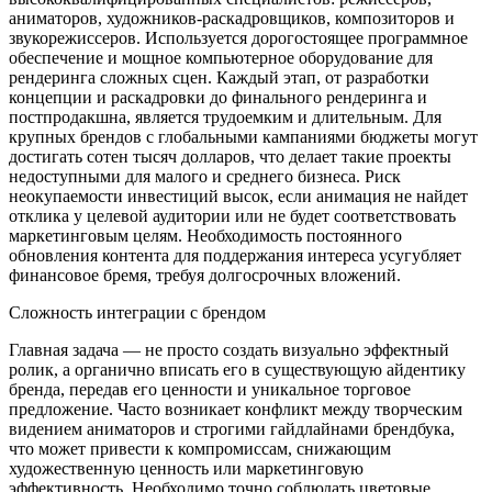
аниматоров, художников-раскадровщиков, композиторов и
звукорежиссеров. Используется дорогостоящее программное
обеспечение и мощное компьютерное оборудование для
рендеринга сложных сцен. Каждый этап, от разработки
концепции и раскадровки до финального рендеринга и
постпродакшна, является трудоемким и длительным. Для
крупных брендов с глобальными кампаниями бюджеты могут
достигать сотен тысяч долларов, что делает такие проекты
недоступными для малого и среднего бизнеса. Риск
неокупаемости инвестиций высок, если анимация не найдет
отклика у целевой аудитории или не будет соответствовать
маркетинговым целям. Необходимость постоянного
обновления контента для поддержания интереса усугубляет
финансовое бремя, требуя долгосрочных вложений.
Сложность интеграции с брендом
Главная задача — не просто создать визуально эффектный
ролик, а органично вписать его в существующую айдентику
бренда, передав его ценности и уникальное торговое
предложение. Часто возникает конфликт между творческим
видением аниматоров и строгими гайдлайнами брендбука,
что может привести к компромиссам, снижающим
художественную ценность или маркетинговую
эффективность. Необходимо точно соблюдать цветовые