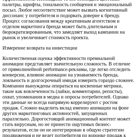
палитры, шрифты, тональность сообщения и эмоциональный
посыл. Любое несоответствие может вызвать когнитивный
диссонанс у потребителя и подорвать доверие к бренду.
Процесс согласования между креативным агентством и
отделом маркетинга бренда может быть длительным и
бюрократизированным, что замедляет выход кампании на
рынок и увеличивает стоимость проекта.
Измерение возврата на инвестиции
Количественная оценка эффективности премиальной
анимации представляет значительную сложность. В отличие
от прямолинейной performance-рекламы, где легко отследить
конверсии, влияние анимации на узнаваемость бренда,
лояльность и долгосрочный имидж измерить гораздо сложнее.
Компании вынуждены опираться на косвенные метрики,
такие как вовлеченность (лайки, комментарии, репосты),
охват, упоминания в медиа и опросы потребителей. Однако
эти данные не всегда напрямую коррелируют с ростом
продаж. Сложно выделить вклад именно анимации на фоне
других маркетинговых активностей, запущенных
параллельно. Дорогостоящий анимационный контент может
стать вирусным, но не принести ощутимых бизнес-
результатов, если он не интегрирован в общую стратегию
продвижения и не ведет потребителя по воронке продаж к