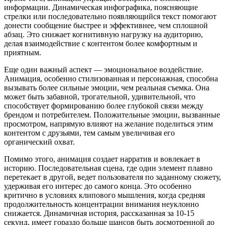
информации. Динамическая инфографика, поясняющие
стрелки или последовательно появляющийся текст помогают
донести сообщение быстрее и эффективнее, чем сплошной
абзац. Это снижает когнитивную нагрузку на аудиторию,
делая взаимодействие с контентом более комфортным и
приятным.
Еще один важный аспект — эмоциональное воздействие.
Анимация, особенно стилизованная и персонажная, способна
вызывать более сильные эмоции, чем реальная съемка. Она
может быть забавной, трогательной, удивительной, что
способствует формированию более глубокой связи между
брендом и потребителем. Положительные эмоции, вызванные
просмотром, напрямую влияют на желание поделиться этим
контентом с друзьями, тем самым увеличивая его
органический охват.
Помимо этого, анимация создает нарратив и вовлекает в
историю. Последовательная сцена, где один элемент плавно
перетекает в другой, ведет пользователя по заданному сюжету,
удерживая его интерес до самого конца. Это особенно
критично в условиях клипового мышления, когда средняя
продолжительность концентрации внимания неуклонно
снижается. Динамичная история, рассказанная за 10-15
секунд, имеет гораздо больше шансов быть досмотренной до