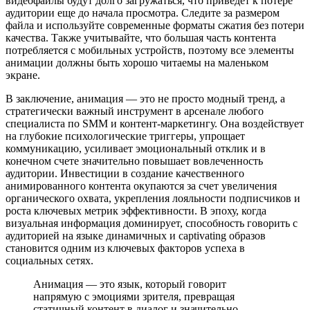
видеофайлы будут долго загружаться, что приведет к потере
аудитории еще до начала просмотра. Следите за размером
файла и используйте современные форматы сжатия без потери
качества. Также учитывайте, что большая часть контента
потребляется с мобильных устройств, поэтому все элементы
анимации должны быть хорошо читаемы на маленьком
экране.
В заключение, анимация — это не просто модный тренд, а
стратегически важный инструмент в арсенале любого
специалиста по SMM и контент-маркетингу. Она воздействует
на глубокие психологические триггеры, упрощает
коммуникацию, усиливает эмоциональный отклик и в
конечном счете значительно повышает вовлеченность
аудитории. Инвестиции в создание качественного
анимированного контента окупаются за счет увеличения
органического охвата, укрепления лояльности подписчиков и
роста ключевых метрик эффективности. В эпоху, когда
визуальная информация доминирует, способность говорить с
аудиторией на языке динамичных и captivating образов
становится одним из ключевых факторов успеха в
социальных сетях.
Анимация — это язык, который говорит
напрямую с эмоциями зрителя, превращая
статичный контент в диалог и значительно