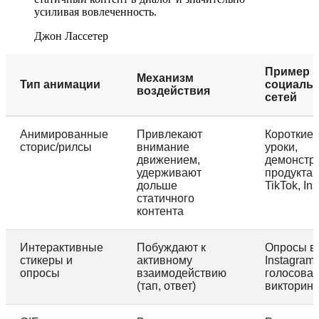
усиливая вовлеченность.
Джон Лассетер
Пример и
Механизм
Тип анимации
социаль
воздействия
сетей
Анимированные
Привлекают
Короткие 
сторис/рилсы
внимание
уроки,
движением,
демонстр
удерживают
продукта 
дольше
TikTok, In
статичного
контента
Интерактивные
Побуждают к
Опросы в
стикеры и
активному
Instagram 
опросы
взаимодействию
голосован
(тап, ответ)
викторин