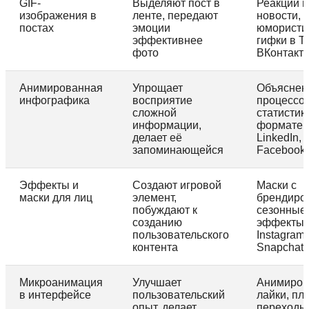
GIF-
Выделяют пост в
Реакции н
изображения в
ленте, передают
новости,
постах
эмоции
юмористи
эффективнее
гифки в Tw
фото
ВКонтакт
Анимированная
Упрощает
Объяснен
инфографика
восприятие
процессов
сложной
статистик
информации,
формате 
делает её
LinkedIn,
запоминающейся
Facebook
Эффекты и
Создают игровой
Маски с
маски для лиц
элемент,
брендиро
побуждают к
сезонные
созданию
эффекты 
пользовательского
Instagram,
контента
Snapchat
Микроанимация
Улучшает
Анимиро
в интерфейсе
пользовательский
лайки, пл
опыт, делает
переходы