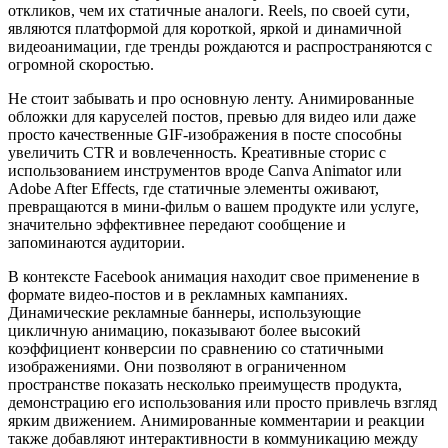
откликов, чем их статичные аналоги. Reels, по своей сути,
являются платформой для короткой, яркой и динамичной
видеоанимации, где тренды рождаются и распространяются с
огромной скоростью.
Не стоит забывать и про основную ленту. Анимированные
обложки для каруселей постов, превью для видео или даже
просто качественные GIF-изображения в посте способны
увеличить CTR и вовлеченность. Креативные сторис с
использованием инструментов вроде Canva Animator или
Adobe After Effects, где статичные элементы оживают,
превращаются в мини-фильм о вашем продукте или услуге,
значительно эффективнее передают сообщение и
запоминаются аудитории.
В контексте Facebook анимация находит свое применение в
формате видео-постов и в рекламных кампаниях.
Динамические рекламные баннеры, использующие
цикличную анимацию, показывают более высокий
коэффициент конверсии по сравнению со статичными
изображениями. Они позволяют в ограниченном
пространстве показать несколько преимуществ продукта,
демонстрацию его использования или просто привлечь взгляд
ярким движением. Анимированные комментарии и реакции
также добавляют интерактивности в коммуникацию между