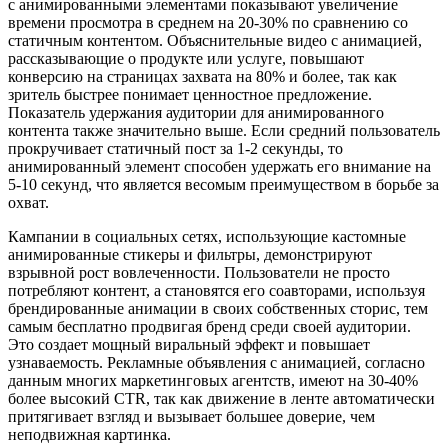
с анимированными элементами показывают увеличение
времени просмотра в среднем на 20-30% по сравнению со
статичным контентом. Объяснительные видео с анимацией,
рассказывающие о продукте или услуге, повышают
конверсию на страницах захвата на 80% и более, так как
зритель быстрее понимает ценностное предложение.
Показатель удержания аудитории для анимированного
контента также значительно выше. Если средний пользователь
прокручивает статичный пост за 1-2 секунды, то
анимированный элемент способен удержать его внимание на
5-10 секунд, что является весомым преимуществом в борьбе за
охват.
Кампании в социальных сетях, использующие кастомные
анимированные стикеры и фильтры, демонстрируют
взрывной рост вовлеченности. Пользователи не просто
потребляют контент, а становятся его соавторами, используя
брендированные анимации в своих собственных сторис, тем
самым бесплатно продвигая бренд среди своей аудитории.
Это создает мощный виральный эффект и повышает
узнаваемость. Рекламные объявления с анимацией, согласно
данным многих маркетинговых агентств, имеют на 30-40%
более высокий CTR, так как движение в ленте автоматически
притягивает взгляд и вызывает большее доверие, чем
неподвижная картинка.