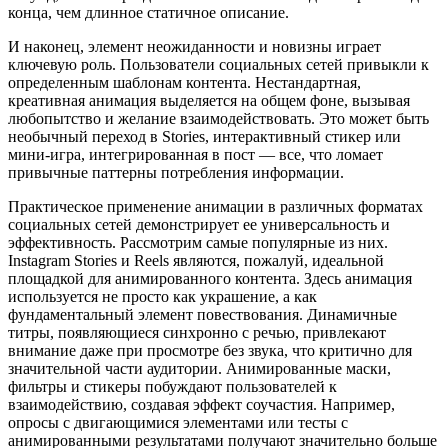
конца, чем длинное статичное описание.
И наконец, элемент неожиданности и новизны играет
ключевую роль. Пользователи социальных сетей привыкли к
определенным шаблонам контента. Нестандартная,
креативная анимация выделяется на общем фоне, вызывая
любопытство и желание взаимодействовать. Это может быть
необычный переход в Stories, интерактивный стикер или
мини-игра, интегрированная в пост — все, что ломает
привычные паттерны потребления информации.
Практическое применение анимации в различных форматах
социальных сетей демонстрирует ее универсальность и
эффективность. Рассмотрим самые популярные из них.
Instagram Stories и Reels являются, пожалуй, идеальной
площадкой для анимированного контента. Здесь анимация
используется не просто как украшение, а как
фундаментальный элемент повествования. Динамичные
титры, появляющиеся синхронно с речью, привлекают
внимание даже при просмотре без звука, что критично для
значительной части аудитории. Анимированные маски,
фильтры и стикеры побуждают пользователей к
взаимодействию, создавая эффект соучастия. Например,
опросы с двигающимися элементами или тесты с
анимированными результатами получают значительно больше