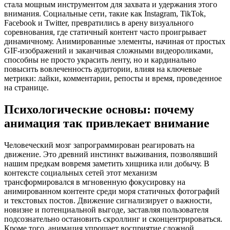
стала мощным инструментом для захвата и удержания этого
внимания. Социальные сети, такие как Instagram, TikTok,
Facebook и Twitter, превратились в арену визуального
соревнования, где статичный контент часто проигрывает
динамичному. Анимированные элементы, начиная от простых
GIF-изображений и заканчивая сложными видеороликами,
способны не просто украсить ленту, но и кардинально
повысить вовлеченность аудитории, влияя на ключевые
метрики: лайки, комментарии, репосты и время, проведенное
на странице.
Психологические основы: почему
анимация так привлекает внимание
Человеческий мозг запрограммирован реагировать на
движение. Это древний инстинкт выживания, позволявший
нашим предкам вовремя заметить хищника или добычу. В
контексте социальных сетей этот механизм
трансформировался в мгновенную фокусировку на
анимированном контенте среди моря статичных фотографий
и текстовых постов. Движение сигнализирует о важности,
новизне и потенциальной выгоде, заставляя пользователя
подсознательно остановить скроллинг и сконцентрироваться.
Кроме того, анимация упрощает восприятие сложной