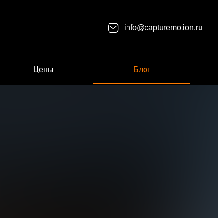
info@capturemotion.ru
Цены
Блог
е имя
номер телефона
 идея/ вопрос
Нажимая кнопку “Оставить заявку” Вы даете согласие на