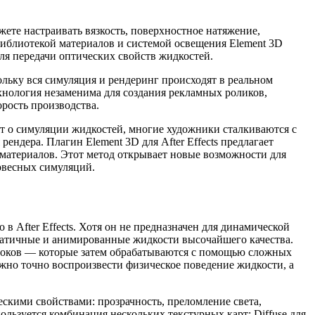
те настраивать вязкость, поверхностное натяжение,
библиотекой материалов и системой освещения Element 3D
ля передачи оптических свойств жидкостей.
льку вся симуляция и рендеринг происходят в реальном
ехнология незаменима для создания рекламных роликов,
рость производства.
ит о симуляции жидкостей, многие художники сталкиваются с
ндера. Плагин Element 3D для After Effects предлагает
материалов. Этот метод открывает новые возможности для
овесных симуляций.
в After Effects. Хотя он не предназначен для динамической
статичные и анимированные жидкости высочайшего качества.
отоков — которые затем обрабатываются с помощью сложных
ожно точно воспроизвести физическое поведение жидкости, а
скими свойствами: прозрачность, преломление света,
льзуется комбинация нескольких текстурных карт: Diffuse для