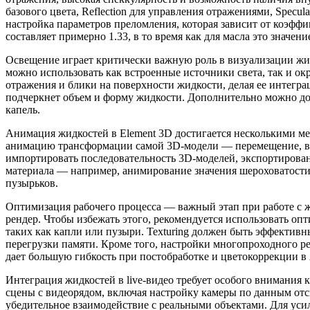
базового цвета, Reflection для управления отражениями, Specul
настройка параметров преломления, которая зависит от коэффиц
составляет примерно 1.33, в то время как для масла это значе
Освещение играет критически важную роль в визуализации жи
можно использовать как встроенные источники света, так и 
отражения и блики на поверхности жидкости, делая ее интегр
подчеркнет объем и форму жидкости. Дополнительно можно до
капель.
Анимация жидкостей в Element 3D достигается несколькими ме
анимацию трансформации самой 3D-модели — перемещение, вр
импортировать последовательность 3D-моделей, экспортирова
материала — например, анимирование значения шероховатости 
пузырьков.
Оптимизация рабочего процесса — важный этап при работе с 
рендер. Чтобы избежать этого, рекомендуется использовать о
таких как капли или пузыри. Texturing должен быть эффектив
перегрузки памяти. Кроме того, настройки многопроходного р
дает большую гибкость при постобработке и цветокоррекции в Af
Интеграция жидкостей в live-видео требует особого внимания
сцены с видеорядом, включая настройку камеры по данным отсн
убедительное взаимодействие с реальными объектами. Для усил