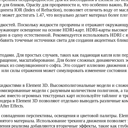
ar для бликов, Opacity для прозрачности и, что особенно важно,
иента IOR (Index of Refraction), позволяет отличить воду от м
ние может достигать 1.47, что визуально делает материал более п
дкостей. Поскольку жидкости прозрачны и отражают окружающую
окружающее освещение на основе HDRI-карт. HDRI-карты высоко
ацию в сцену естественной. Рекомендуется использовать HDRI 
бавить точечные источники света для создания акцентных блик
тодами. Для простых случаев, таких как падающая капля или пе
ащение, масштабирование. Для более сложных динамических эф
нных из симуляционного софта. Это создает иллюзию движения 
или силы отражения может симулировать изменение состояния ж
жидкостями в Element 3D. Высокополигональные модели и сложн
птимизированные модели с разумным количеством полигонов, а т
ным: вместо огромных текстурных карт используйте тайлинг и т
ендера в Element 3D позволяют отдельно выводить различные к
ter Effects.
 к совпадению перспективы, освещения и цветовой палитры. Ele
ятого материала. Использование трекинга движения позволяет з
ения реализма добавляются вторичные эффекты, такие как глубин