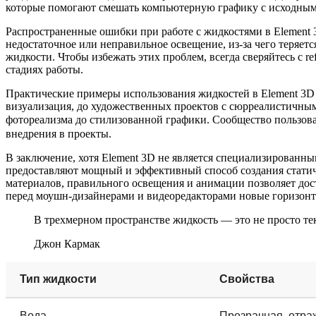
которые помогают смешать компьютерную графику с исходным
Распространенные ошибки при работе с жидкостями в Element 
недостаточное или неправильное освещение, из-за чего теряет
жидкости. Чтобы избежать этих проблем, всегда сверяйтесь с 
стадиях работы.
Практические примеры использования жидкостей в Element 3D
визуализация, до художественных проектов с сюрреалистичным
фотореализма до стилизованной графики. Сообщество пользова
внедрения в проекты.
В заключение, хотя Element 3D не является специализированн
предоставляют мощный и эффективный способ создания статич
материалов, правильного освещения и анимации позволяет дос
перед моушн-дизайнерами и видеоредакторами новые горизонты
В трехмерном пространстве жидкость — это не просто те
Джон Кармак
Тип жидкости
Свойства
Вода
Прозрачная, отр