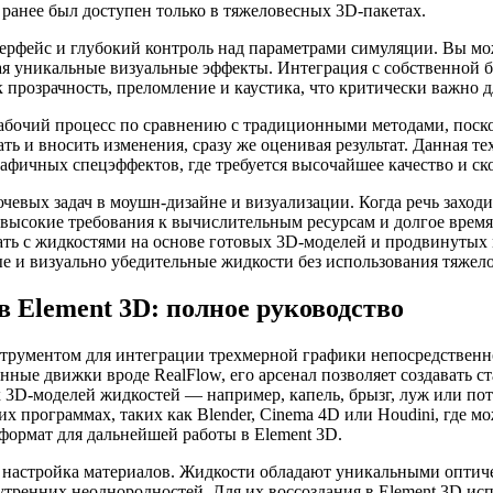
ранее был доступен только в тяжеловесных 3D-пакетах.
фейс и глубокий контроль над параметрами симуляции. Вы може
вая уникальные визуальные эффекты. Интеграция с собственной 
прозрачность, преломление и каустика, что критически важно д
рабочий процесс по сравнению с традиционными методами, поско
ть и вносить изменения, сразу же оценивая результат. Данная т
фичных спецэффектов, где требуется высочайшее качество и ско
евых задач в моушн-дизайне и визуализации. Когда речь заход
ысокие требования к вычислительным ресурсам и долгое время ре
ть с жидкостями на основе готовых 3D-моделей и продвинутых 
ые и визуально убедительные жидкости без использования тяжел
 Element 3D: полное руководство
струментом для интеграции трехмерной графики непосредственно 
нные движки вроде RealFlow, его арсенал позволяет создавать 
 3D-моделей жидкостей — например, капель, брызг, луж или п
их программах, таких как Blender, Cinema 4D или Houdini, где м
формат для дальнейшей работы в Element 3D.
 настройка материалов. Жидкости обладают уникальными оптиче
тренних неоднородностей. Для их воссоздания в Element 3D испо