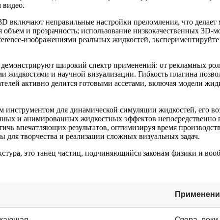
 видео.
3D включают неправильные настройки преломления, что делает 
ся объем и прозрачность; использование низкокачественных 3D-
reference-изображениями реальных жидкостей, экспериментируйт
 демонстрируют широкий спектр применений: от рекламных роли
и жидкостями и научной визуализации. Гибкость плагина позво
телей активно делится готовыми ассетами, включая модели жид
ым инструментом для динамической симуляции жидкостей, его в
ных и анимированных жидкостных эффектов непосредственно в A
тичь впечатляющих результатов, оптимизируя время производств
 для творчества и реализации сложных визуальных задач.
кстура, это танец частиц, подчиняющийся законам физики и воо
Применени
ажающая
Озера, реки