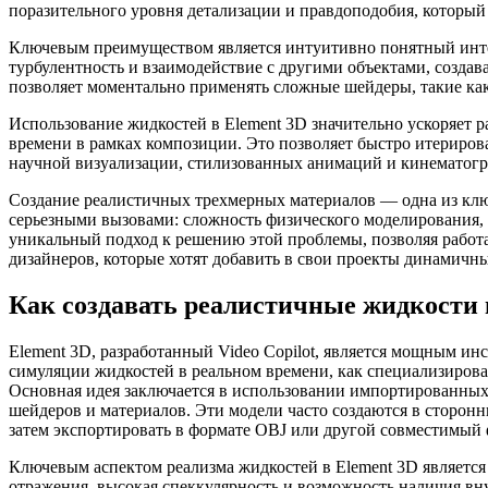
поразительного уровня детализации и правдоподобия, который 
Ключевым преимуществом является интуитивно понятный интер
турбулентность и взаимодействие с другими объектами, созда
позволяет моментально применять сложные шейдеры, такие как 
Использование жидкостей в Element 3D значительно ускоряет 
времени в рамках композиции. Это позволяет быстро итерирова
научной визуализации, стилизованных анимаций и кинематогра
Создание реалистичных трехмерных материалов — одна из ключ
серьезными вызовами: сложность физического моделирования, в
уникальный подход к решению этой проблемы, позволяя работа
дизайнеров, которые хотят добавить в свои проекты динамичн
Как создавать реалистичные жидкости в
Element 3D, разработанный Video Copilot, является мощным ин
симуляции жидкостей в реальном времени, как специализирова
Основная идея заключается в использовании импортированных
шейдеров и материалов. Эти модели часто создаются в сторонн
затем экспортировать в формате OBJ или другой совместимый 
Ключевым аспектом реализма жидкостей в Element 3D является
отражения, высокая спеккулярность и возможность наличия вну