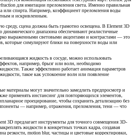
 Refraction для имитации преломления света. Именно правильная
асла или спирта. Например, коэффициент преломления воды
лотным и искривленным.
 среду, сцена должна быть грамотно освещена. В Element 3D
го динамического диапазона обеспечивают реалистичные
с ярко выраженными световыми акцентами и контрастами — это
ов, которые симулируют блики на поверхности воды или
реливающаяся жидкость в сосуде, можно использовать
фектов, например, брызг или волн, необходимо
жидкости. Также эффективно работает анимация параметров
идкости, такое как успокоение волн или появление
ые материалы могут значительно замедлить предпросмотр и
акже применять инстансинг для повторяющихся элементов,
рипланарное проецирование, чтобы сохранить детализацию без
омпоненты — например, отражения, преломления, тени — что
ment 3D предлагает инструменты для точного совмещения 3D-
акреплять жидкости в конкретных точках кадра, создавая
а резкости, motion blur, частицы и цветовые корректировки,