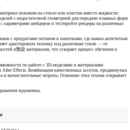
материал похожим на стекло или пластик вместо жидкости;
моделей с недостаточной геометрией для передачи плавных форм
е с параметрами шейдеров и тестируйте рендеры на различных
ков с продуктами питания и напитками, где важна аппетитная
ляет адаптировать технику под различные стили — от
костей и预设 материалов, что ускоряет процесс обучения и
озможности по работе с 3D-моделями и материалами
fter Effects. Комбинация качественных ассетов, продвинутых
а и вычислительные затраты. Освоение этих техник открывает
бражения художника.
е
, стаканы