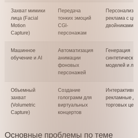
Захват мимики
Передача
Персонализи
лица (Facial
тонких эмоций
реклама с ц
Motion
CGI-
двойниками
Capture)
персонажам
Машинное
Автоматизация
Генерация
обучение и AI
анимации
синтетически
фоновых
моделей и ло
персонажей
Объемный
Создание
Интерактивн
захват
голограмм для
рекламные ди
(Volumetric
виртуальных
торговых цен
Capture)
концертов
Основные проблемы по теме