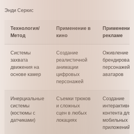
Энди Серкис
Технология/
Применение в
Применение
Метод
кино
рекламе
Системы
Создание
Оживление
захвата
реалистичной
брендирован
движения на
анимации
персонажей и
основе камер
цифровых
аватаров
персонажей
Инерциальные
Съемки трюков
Создание
системы
и сложных
интерактивно
(костюмы с
сцен в любых
контента для
датчиками)
локациях
мобильных
приложений