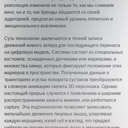
революция изменила не только то, как мы снимаем
кино, но и то, как бренды общаются со своей
аудиторией, предлагая новый уровень immersion и
эмоционального вовлечения.
Суть технологии заключается в точной записи
движений живого актера для последующего переноса
на цифровую модель. Система состоит из специальных
костюмов, оснащенных датчиками или маркерами, и
множества камер, которые фиксируют положение этих
маркеров в пространстве. Полученные данные о
траекториях и углах поворота суставов преобразуются
в сложную анимацию скелета 3D-персонажа. Однако
настоящий прорыв случился с появлением и широким
распространением захвата мимики, или performance
capture. Эта подтехнология позволяет записывать
мельчайшие движения лицевых мышц, улавливая
каждую морщинку, изгиб губ и взгляд, что придает
цифровым героям подлинную душу и эмоциональную