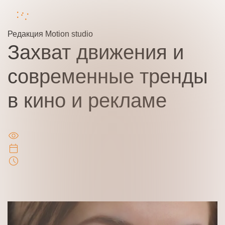
Редакция
Motion studio
Захват движения и
современные тренды
в кино и рекламе
Ваше имя
7591
Ваш номер телефона
2025-11-14
Чтения: 6 минут
Ваша идея/ вопрос
Нажимая кнопку “Оставить заявку” Вы даете