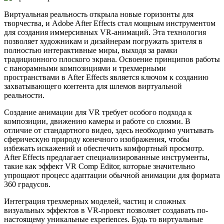
Виртуальная реальность открыла новые горизонты для
творчества, и Adobe After Effects стал мощным инструментом
для создания иммерсивных VR-анимаций. Эта технология
позволяет художникам и дизайнерам погружать зрителя в
полностью интерактивные миры, выходя за рамки
традиционного плоского экрана. Освоение принципов работы
с панорамными композициями и трехмерными
пространствами в After Effects является ключом к созданию
захватывающего контента для шлемов виртуальной
реальности.
Создание анимации для VR требует особого подхода к
композиции, движению камеры и работе со слоями. В
отличие от стандартного видео, здесь необходимо учитывать
сферическую природу конечного изображения, чтобы
избежать искажений и обеспечить комфортный просмотр.
After Effects предлагает специализированные инструменты,
такие как эффект VR Comp Editor, которые значительно
упрощают процесс адаптации обычной анимации для формата
360 градусов.
Интеграция трехмерных моделей, частиц и сложных
визуальных эффектов в VR-проект позволяет создавать по-
настоящему уникальные experiences. Будь то виртуальные