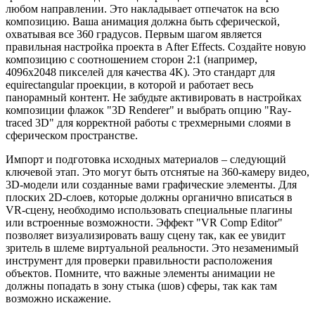
любом направлении. Это накладывает отпечаток на всю
композицию. Ваша анимация должна быть сферической,
охватывая все 360 градусов. Первым шагом является
правильная настройка проекта в After Effects. Создайте новую
композицию с соотношением сторон 2:1 (например,
4096x2048 пикселей для качества 4K). Это стандарт для
equirectangular проекции, в которой и работает весь
панорамный контент. Не забудьте активировать в настройках
композиции флажок "3D Renderer" и выбрать опцию "Ray-
traced 3D" для корректной работы с трехмерными слоями в
сферическом пространстве.
Импорт и подготовка исходных материалов – следующий
ключевой этап. Это могут быть отснятые на 360-камеру видео,
3D-модели или созданные вами графические элементы. Для
плоских 2D-слоев, которые должны органично вписаться в
VR-сцену, необходимо использовать специальные плагины
или встроенные возможности. Эффект "VR Comp Editor"
позволяет визуализировать вашу сцену так, как ее увидит
зритель в шлеме виртуальной реальности. Это незаменимый
инструмент для проверки правильности расположения
объектов. Помните, что важные элементы анимации не
должны попадать в зону стыка (шов) сферы, так как там
возможно искажение.