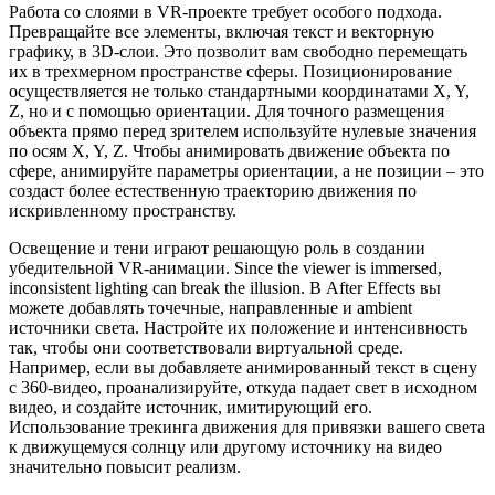
Работа со слоями в VR-проекте требует особого подхода.
Превращайте все элементы, включая текст и векторную
графику, в 3D-слои. Это позволит вам свободно перемещать
их в трехмерном пространстве сферы. Позиционирование
осуществляется не только стандартными координатами X, Y,
Z, но и с помощью ориентации. Для точного размещения
объекта прямо перед зрителем используйте нулевые значения
по осям X, Y, Z. Чтобы анимировать движение объекта по
сфере, анимируйте параметры ориентации, а не позиции – это
создаст более естественную траекторию движения по
искривленному пространству.
Освещение и тени играют решающую роль в создании
убедительной VR-анимации. Since the viewer is immersed,
inconsistent lighting can break the illusion. В After Effects вы
можете добавлять точечные, направленные и ambient
источники света. Настройте их положение и интенсивность
так, чтобы они соответствовали виртуальной среде.
Например, если вы добавляете анимированный текст в сцену
с 360-видео, проанализируйте, откуда падает свет в исходном
видео, и создайте источник, имитирующий его.
Использование трекинга движения для привязки вашего света
к движущемуся солнцу или другому источнику на видео
значительно повысит реализм.