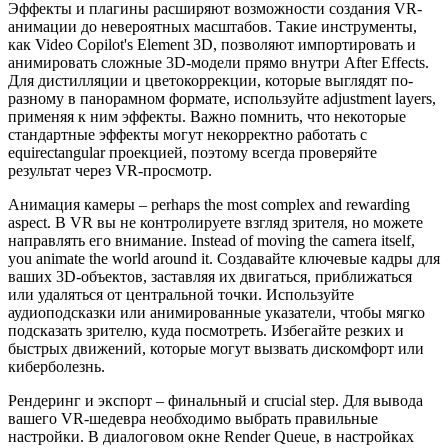
Эффекты и плагины расширяют возможности создания VR-
анимации до невероятных масштабов. Такие инструменты,
как Video Copilot's Element 3D, позволяют импортировать и
анимировать сложные 3D-модели прямо внутри After Effects.
Для дистилляции и цветокоррекции, которые выглядят по-
разному в панорамном формате, используйте adjustment layers,
применяя к ним эффекты. Важно помнить, что некоторые
стандартные эффекты могут некорректно работать с
equirectangular проекцией, поэтому всегда проверяйте
результат через VR-просмотр.
Анимация камеры – perhaps the most complex and rewarding
aspect. В VR вы не контролируете взгляд зрителя, но можете
направлять его внимание. Instead of moving the camera itself,
you animate the world around it. Создавайте ключевые кадры для
ваших 3D-объектов, заставляя их двигаться, приближаться
или удаляться от центральной точки. Используйте
аудиоподсказки или анимированные указатели, чтобы мягко
подсказать зрителю, куда посмотреть. Избегайте резких и
быстрых движений, которые могут вызвать дискомфорт или
киберболезнь.
Рендеринг и экспорт – финальный и crucial step. Для вывода
вашего VR-шедевра необходимо выбрать правильные
настройки. В диалоговом окне Render Queue, в настройках