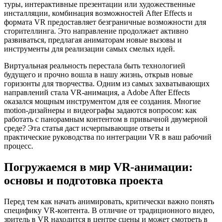
туры, интерактивные презентации или художественные
инсталляции, комбинация возможностей After Effects и
формата VR предоставляет безграничные возможности для
сторителлинга. Это направление продолжает активно
развиваться, предлагая аниматорам новые вызовы и
инструменты для реализации самых смелых идей.
Виртуальная реальность перестала быть технологией
будущего и прочно вошла в нашу жизнь, открыв новые
горизонты для творчества. Одним из самых захватывающих
направлений стала VR-анимация, а Adobe After Effects
оказался мощным инструментом для ее создания. Многие
motion-дизайнеры и видеографы задаются вопросом: как
работать с панорамным контентом в привычной двумерной
среде? Эта статья даст исчерпывающие ответы и
практические руководства по интеграции VR в ваш рабочий
процесс.
Погружаемся в мир VR-анимации:
основы и подготовка проекта
Перед тем как начать анимировать, критически важно понять
специфику VR-контента. В отличие от традиционного видео,
зритель в VR находится в центре сцены и может смотреть в