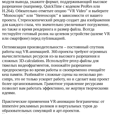
модуля вывода, укажите формат, поддерживающий высокое
разрешение (например, QuickTime с кодеком ProRes или
H.264). Обязательно отметьте опцию "VR Video" и выберите
"Monoscopic" или "Stereoscopic" в зависимости от вашего
проекта. Стереоскопический рендер создает два изображения
для каждого глаза, что значительно увеличивает погружение,
но также и время рендеринга и размер файла. Всегда
тестируйте готовый ролик на целевом устройстве (шлеме VR
или смартфоне) перед публикацией.
Оптимизация производительности – постоянный спутник
работы над VR-анимацией. 360-проекты требуют огромных
вычислительных ресурсов из-за высокого разрешения и
сложных 3D-calculations. Используйте proxy-файлы для
тяжелых видеофрагментов, понижайте разрешение
предпросмотра во время работы и своевременно очищайте
кеш памяти. Разбивайте сложные сцены на несколько pre-
comps, это не только ускорит работу, но и сделает ваш проект
более организованным. Грамотное управление ресурсами
позволит вам работать эффективно, не жертвуя творческими
идеями.
Практические применения VR-анимации безграничны: от
immersive рекламных роликов и виртуальных туров до
образовательных симуляций и арт-проектов.