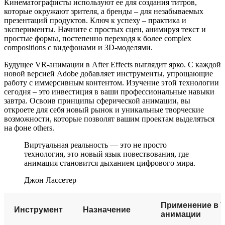
Кинематографисты используют ее для создания титров,
которые окружают зрителя, а бренды – для незабываемых
презентаций продуктов. Ключ к успеху – практика и
эксперименты. Начните с простых сцен, анимируя текст и
простые формы, постепенно переходя к более complex
compositions с видефонами и 3D-моделями.
Будущее VR-анимации в After Effects выглядит ярко. С каждой
новой версией Adobe добавляет инструменты, упрощающие
работу с иммерсивным контентом. Изучение этой технологии
сегодня – это инвестиция в ваши профессиональные навыки
завтра. Освоив принципы сферической анимации, вы
откроете для себя новый рынок и уникальные творческие
возможности, которые позволят вашим проектам выделяться
на фоне others.
Виртуальная реальность — это не просто
технология, это новый язык повествования, где
анимация становится дыханием цифрового мира.
Джон Лассетер
Применение в 
Инструмент
Назначение
анимации