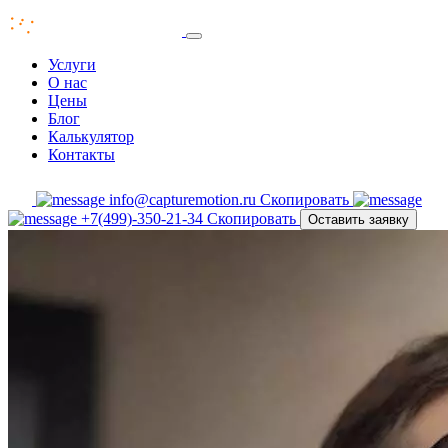
Услуги
О нас
Цены
Блог
Калькулятор
Контакты
info@capturemotion.ru
Скопировать
+7(499)-350-21-34
Скопировать
Оставить заявку