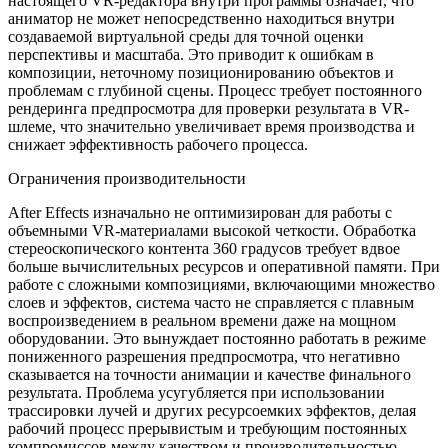
настоящего VR-редактора внутри программы означает, что
аниматор не может непосредственно находиться внутри
создаваемой виртуальной среды для точной оценки
перспективы и масштаба. Это приводит к ошибкам в
композиции, неточному позиционированию объектов и
проблемам с глубиной сцены. Процесс требует постоянного
рендеринга предпросмотра для проверки результата в VR-
шлеме, что значительно увеличивает время производства и
снижает эффективность рабочего процесса.
Ограничения производительности
After Effects изначально не оптимизирован для работы с
объемными VR-материалами высокой четкости. Обработка
стереоскопического контента 360 градусов требует вдвое
больше вычислительных ресурсов и оперативной памяти. При
работе с сложными композициями, включающими множество
слоев и эффектов, система часто не справляется с плавным
воспроизведением в реальном времени даже на мощном
оборудовании. Это вынуждает постоянно работать в режиме
пониженного разрешения предпросмотра, что негативно
сказывается на точности анимации и качестве финального
результата. Проблема усугубляется при использовании
трассировки лучей и других ресурсоемких эффектов, делая
рабочий процесс прерывистым и требующим постоянных
компромиссов между качеством и производительностью.