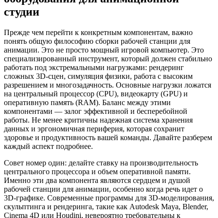
студии
Прежде чем перейти к конкретным компонентам, важно
понять общую философию сборки рабочей станции для
анимации. Это не просто мощный игровой компьютер. Это
специализированный инструмент, который должен стабильно
работать под экстремальными нагрузками: рендеринг
сложных 3D-сцен, симуляция физики, работа с высоким
разрешением и многозадачность. Основные нагрузки ложатся
на центральный процессор (CPU), видеокарту (GPU) и
оперативную память (RAM). Баланс между этими
компонентами — залог эффективной и бесперебойной
работы. Не менее критичны надежная система хранения
данных и эргономичная периферия, которая сохранит
здоровье и продуктивность вашей команды. Давайте разберем
каждый аспект подробнее.
Совет номер один: делайте ставку на производительность
центрального процессора и объем оперативной памяти.
Именно эти два компонента являются сердцем и душой
рабочей станции для анимации, особенно когда речь идет о
3D-графике. Современные программы для 3D-моделирования,
скульптинга и рендеринга, такие как Autodesk Maya, Blender,
Cinema 4D или Houdini, невероятно требовательны к