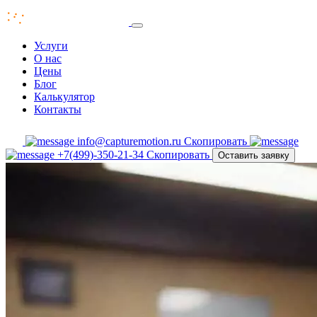
Услуги
О нас
Цены
Блог
Калькулятор
Контакты
info@capturemotion.ru
Скопировать
+7(499)-350-21-34
Скопировать
Оставить заявку