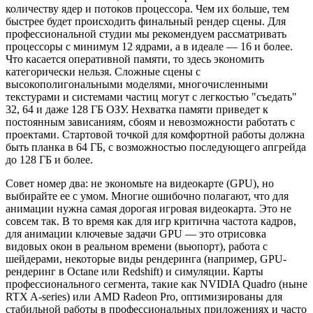
количеству ядер и потоков процессора. Чем их больше, тем
быстрее будет происходить финальный рендер сцены. Для
профессиональной студии мы рекомендуем рассматривать
процессоры с минимум 12 ядрами, а в идеале — 16 и более.
Что касается оперативной памяти, то здесь экономить
категорически нельзя. Сложные сцены с
высокополигональными моделями, многочисленными
текстурами и системами частиц могут с легкостью "съедать"
32, 64 и даже 128 ГБ ОЗУ. Нехватка памяти приведет к
постоянным зависаниям, сбоям и невозможности работать с
проектами. Стартовой точкой для комфортной работы должна
быть планка в 64 ГБ, с возможностью последующего апгрейда
до 128 ГБ и более.
Совет номер два: не экономьте на видеокарте (GPU), но
выбирайте ее с умом. Многие ошибочно полагают, что для
анимации нужна самая дорогая игровая видеокарта. Это не
совсем так. В то время как для игр критична частота кадров,
для анимации ключевые задачи GPU — это отрисовка
видовых окон в реальном времени (вьюпорт), работа с
шейдерами, некоторые виды рендеринга (например, GPU-
рендеринг в Octane или Redshift) и симуляции. Карты
профессионального сегмента, такие как NVIDIA Quadro (ныне
RTX A-series) или AMD Radeon Pro, оптимизированы для
стабильной работы в профессиональных приложениях и часто