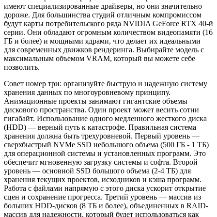
имеют специализированные драйверы, но они значительно
дороже. Для большинства студий отличным компромиссом
будут карты потребительского ряда NVIDIA GeForce RTX 40-й
серии. Они обладают огромным количеством видеопамяти (16
ГБ и более) и мощными ядрами, что делает их идеальными
для современных движков рендеринга. Выбирайте модель с
максимальным объемом VRAM, который вы можете себе
позволить.
Совет номер три: организуйте быструю и надежную систему
хранения данных по многоуровневому принципу.
Анимационные проекты занимают гигантские объемы
дискового пространства. Один проект может весить сотни
гигабайт. Использование одного медленного жесткого диска
(HDD) — верный путь к катастрофе. Правильная система
хранения должна быть трехуровневой. Первый уровень —
сверхбыстрый NVMe SSD небольшого объема (500 ГБ - 1 ТБ)
для операционной системы и установленных программ. Это
обеспечит мгновенную загрузку системы и софта. Второй
уровень — основной SSD большого объема (2-4 ТБ) для
хранения текущих проектов, исходников и кэша программ.
Работа с файлами напрямую с этого диска ускорит открытие
сцен и сохранение прогресса. Третий уровень — массив из
больших HDD-дисков (8 ТБ и более), объединенных в RAID-
массив для надежности, который будет использоваться как