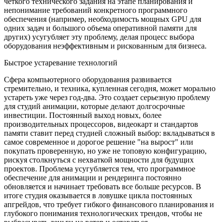
четкого технического задания на этапе планирования и
непонимание требований конкретного программного
обеспечения (например, необходимость мощных GPU для
одних задач и большого объема оперативной памяти для
других) усугубляет эту проблему, делая процесс выбора
оборудования неэффективным и рискованным для бизнеса.
Быстрое устаревание технологий
Сфера компьютерного оборудования развивается
стремительно, и техника, купленная сегодня, может морально
устареть уже через год-два. Это создает серьезную проблему
для студий анимации, которые делают долгосрочные
инвестиции. Постоянный выход новых, более
производительных процессоров, видеокарт и стандартов
памяти ставит перед студией сложный выбор: вкладываться в
самое современное и дорогое решение "на вырост" или
покупать проверенную, но уже не топовую конфигурацию,
рискуя столкнуться с нехваткой мощности для будущих
проектов. Проблема усугубляется тем, что программное
обеспечение для анимации и рендеринга постоянно
обновляется и начинает требовать все больше ресурсов. В
итоге студия оказывается в ловушке цикла постоянных
апгрейдов, что требует гибкого финансового планирования и
глубокого понимания технологических трендов, чтобы не