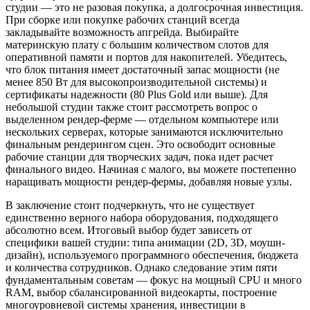
студии — это не разовая покупка, а долгосрочная инвестиция.
При сборке или покупке рабочих станций всегда
закладывайте возможность апгрейда. Выбирайте
материнскую плату с большим количеством слотов для
оперативной памяти и портов для накопителей. Убедитесь,
что блок питания имеет достаточный запас мощности (не
менее 850 Вт для высокопроизводительной системы) и
сертификаты надежности (80 Plus Gold или выше). Для
небольшой студии также стоит рассмотреть вопрос о
выделенном рендер-ферме — отдельном компьютере или
нескольких серверах, которые занимаются исключительно
финальным рендерингом сцен. Это освободит основные
рабочие станции для творческих задач, пока идет расчет
финального видео. Начиная с малого, вы можете постепенно
наращивать мощности рендер-фермы, добавляя новые узлы.
В заключение стоит подчеркнуть, что не существует
единственно верного набора оборудования, подходящего
абсолютно всем. Итоговый выбор будет зависеть от
специфики вашей студии: типа анимации (2D, 3D, моушн-
дизайн), используемого программного обеспечения, бюджета
и количества сотрудников. Однако следование этим пяти
фундаментальным советам — фокус на мощный CPU и много
RAM, выбор сбалансированной видеокарты, построение
многоуровневой системы хранения, инвестиции в