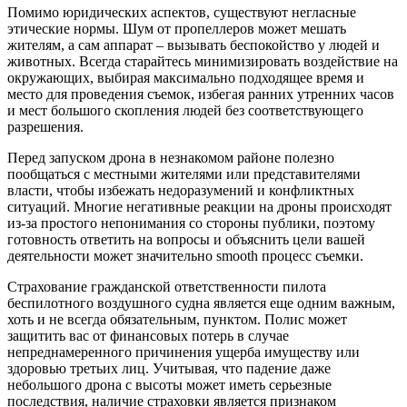
Помимо юридических аспектов, существуют негласные
этические нормы. Шум от пропеллеров может мешать
жителям, а сам аппарат – вызывать беспокойство у людей и
животных. Всегда старайтесь минимизировать воздействие на
окружающих, выбирая максимально подходящее время и
место для проведения съемок, избегая ранних утренних часов
и мест большого скопления людей без соответствующего
разрешения.
Перед запуском дрона в незнакомом районе полезно
пообщаться с местными жителями или представителями
власти, чтобы избежать недоразумений и конфликтных
ситуаций. Многие негативные реакции на дроны происходят
из-за простого непонимания со стороны публики, поэтому
готовность ответить на вопросы и объяснить цели вашей
деятельности может значительно smooth процесс съемки.
Страхование гражданской ответственности пилота
беспилотного воздушного судна является еще одним важным,
хоть и не всегда обязательным, пунктом. Полис может
защитить вас от финансовых потерь в случае
непреднамеренного причинения ущерба имуществу или
здоровью третьих лиц. Учитывая, что падение даже
небольшого дрона с высоты может иметь серьезные
последствия, наличие страховки является признаком