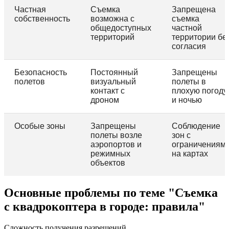
Частная
Съемка
Запрещена
собственность
возможна с
съемка
общедоступных
частной
территорий
территории бе
согласия
Безопасность
Постоянный
Запрещены
полетов
визуальный
полеты в
контакт с
плохую погоду
дроном
и ночью
Особые зоны
Запрещены
Соблюдение
полеты возле
зон с
аэропортов и
ограничениям
режимных
на картах
объектов
Основные проблемы по теме "Съемка
с квадрокоптера в городе: правила"
Сложность получения разрешений