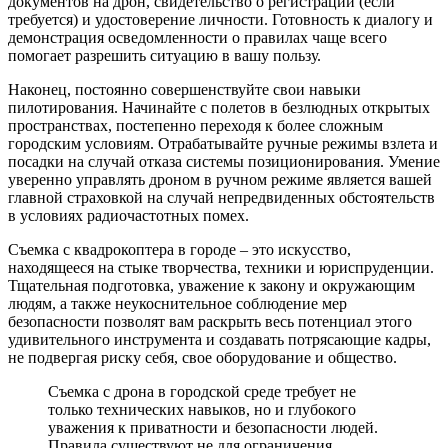
документов на дрон, свидетельство о регистрации (если
требуется) и удостоверение личности. Готовность к диалогу и
демонстрация осведомленности о правилах чаще всего
помогает разрешить ситуацию в вашу пользу.
Наконец, постоянно совершенствуйте свои навыки
пилотирования. Начинайте с полетов в безлюдных открытых
пространствах, постепенно переходя к более сложным
городским условиям. Отрабатывайте ручные режимы взлета и
посадки на случай отказа системы позиционирования. Умение
уверенно управлять дроном в ручном режиме является вашей
главной страховкой на случай непредвиденных обстоятельств
в условиях радиочастотных помех.
Съемка с квадрокоптера в городе – это искусство,
находящееся на стыке творчества, техники и юриспруденции.
Тщательная подготовка, уважение к закону и окружающим
людям, а также неукоснительное соблюдение мер
безопасности позволят вам раскрыть весь потенциал этого
удивительного инструмента и создавать потрясающие кадры,
не подвергая риску себя, свое оборудование и общество.
Съемка с дрона в городской среде требует не
только технических навыков, но и глубокого
уважения к приватности и безопасности людей.
Правила существуют не для ограничения