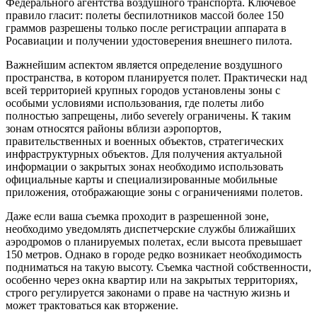
Федерального агентства воздушного транспорта. Ключевое
правило гласит: полеты беспилотников массой более 150
граммов разрешены только после регистрации аппарата в
Росавиации и получении удостоверения внешнего пилота.
Важнейшим аспектом является определение воздушного
пространства, в котором планируется полет. Практически над
всей территорией крупных городов установлены зоны с
особыми условиями использования, где полеты либо
полностью запрещены, либо severely ограничены. К таким
зонам относятся районы вблизи аэропортов,
правительственных и военных объектов, стратегических
инфраструктурных объектов. Для получения актуальной
информации о закрытых зонах необходимо использовать
официальные карты и специализированные мобильные
приложения, отображающие зоны с ограничениями полетов.
Даже если ваша съемка проходит в разрешенной зоне,
необходимо уведомлять диспетчерские службы ближайших
аэродромов о планируемых полетах, если высота превышает
150 метров. Однако в городе редко возникает необходимость
подниматься на такую высоту. Съемка частной собственности,
особенно через окна квартир или на закрытых территориях,
строго регулируется законами о праве на частную жизнь и
может трактоваться как вторжение.