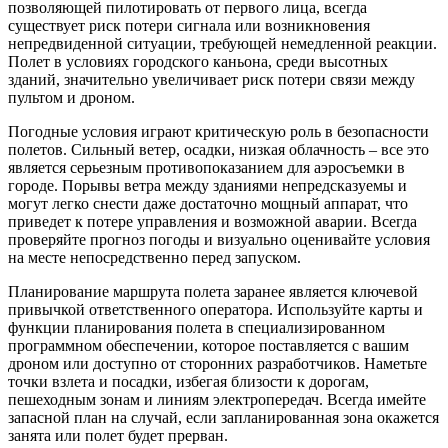
позволяющей пилотировать от первого лица, всегда
существует риск потери сигнала или возникновения
непредвиденной ситуации, требующей немедленной реакции.
Полет в условиях городского каньона, среди высотных
зданий, значительно увеличивает риск потери связи между
пультом и дроном.
Погодные условия играют критическую роль в безопасности
полетов. Сильный ветер, осадки, низкая облачность – все это
является серьезным противопоказанием для аэросъемки в
городе. Порывы ветра между зданиями непредсказуемы и
могут легко снести даже достаточно мощный аппарат, что
приведет к потере управления и возможной аварии. Всегда
проверяйте прогноз погоды и визуально оценивайте условия
на месте непосредственно перед запуском.
Планирование маршрута полета заранее является ключевой
привычкой ответственного оператора. Используйте карты и
функции планирования полета в специализированном
программном обеспечении, которое поставляется с вашим
дроном или доступно от сторонних разработчиков. Наметьте
точки взлета и посадки, избегая близости к дорогам,
пешеходным зонам и линиям электропередач. Всегда имейте
запасной план на случай, если запланированная зона окажется
занята или полет будет прерван.