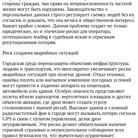
стороны граждан, чьи права на неприкосновенность частной
жизни могут быть нарушены. Законодательство о
персональных данных строго регулирует съемку людей без их
согласия, и доказать, что она велась в общественном интересе,
бывает крайне сложно. Данная проблема создает не только
юридические, но и этические риски для оператора,
потенциально leading к судебным искам и серьезным
репутационным потерям.
Риск создания аварийных ситуаций
Городская среда перенасыщена объектами инфраструктуры,
людьми и транспортом, что многократно увеличивает риски
аварийных ситуаций при полетах дронов. Отказ техники,
ошибка пилота или внезапное изменение погодных условий
могут привести к падению аппарата на пешеходов,
автомобили или здания. Особую опасность представляют
полеты вблизи аэропортов, вертолетных площадок и других
объектов авиации, где дрон может создать угрозу
столкновения с manned aircraft. Высокие здания и сложный
радиочастотный фон в городе могут вызывать потерю сигнала
GPS и связи с пультом управления, делая дрон
неуправляемым. Эти риски делают обязательным наличие
серьезной страховки и неукоснительное соблюдение всех
правил безопасности, что значительно ограничивает