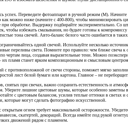
есь успех. Переведите фотоаппарат в ручной режим (M). Начните
его как можно ниже (начните с 400-800), чтобы минимизировать 
 при обработке. Выдержку подбирайте экспериментально. Со шт
 сек, чтобы избежать смазывания, но будьте готовы к компромисс
истые тона свечей. Авто-баланс белого часто ошибается в таких
ограничивайтесь одной свечой. Используйте несколько источник
ивые переливы света. Помните про правило: чем ближе свеча к об
л по чертам лица, создавая выразительные тени. Можно поэкспер
и – их пламя станет ярким композиционным и смысловым центро
й с противоположной от свечи стороны, поможет мягко заполни
ростой лист белой бумаги или картона. Главное – не переборщит
, снятых при свечах, важно сохранить естественность и атмосф
ом. Уберите лишние цветовые шумы, которые особенно заметны в
отайте с цветовым балансом, усилив теплые оттенки в светах и 
и, которые могут сделать фотографию искусственной.
та с открытым огнем требует максимальной осторожности. Убедит
авесок, скатертей, декораций. Всегда имейте под рукой огнету
езких движений рядом с пламенем.