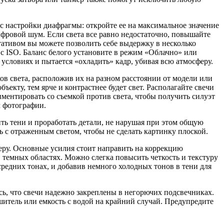
 с настройки диафрагмы: откройте ее на максимальное значение
цифровой шум. Если света все равно недостаточно, повышайте
ативом вы можете позволить себе выдержку в несколько
у с ISO. Баланс белого установите в режим «Облачно» или
 условиях и пытается «охладить» кадр, убивая всю атмосферу.
ов света, расположив их на разном расстоянии от модели или
ъекту, тем ярче и контрастнее будет свет. Располагайте свечи
иментировать со съемкой против света, чтобы получить силуэт
м фотографии.
ть тени и проработать детали, не нарушая при этом общую
ь с отраженным светом, чтобы не сделать картинку плоской.
еру. Основные усилия стоит направить на коррекцию
 темных областях. Можно слегка повысить четкость и текстуру
средних тонах, и добавив немного холодных тонов в тени для
есь, что свечи надежно закреплены в негорючих подсвечниках.
шитель или емкость с водой на крайний случай. Предупредите