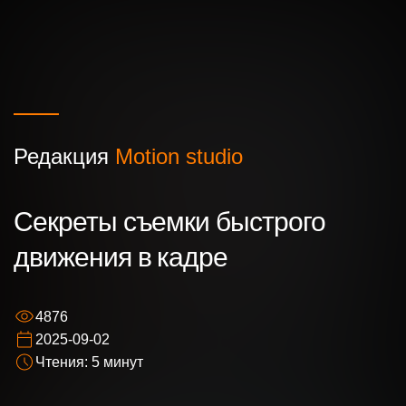
Редакция
Motion studio
Ваше имя
Секреты съемки быстрого
движения в кадре
Ваш номер телефона
4876
Ваша идея/ вопрос
2025-09-02
Чтения: 5 минут
Нажимая кнопку “Оставить заявку” Вы даете