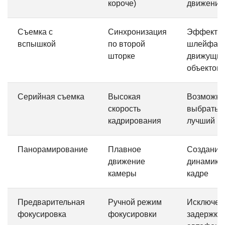
короче)
движения
Съемка с
Синхронизация
Эффект
вспышкой
по второй
шлейфа з
шторке
движущи
объектом
Серийная съемка
Высокая
Возможно
скорость
выбрать
кадрирования
лучший к
Панорамирование
Плавное
Создание
движение
динамики
камеры
кадре
Предварительная
Ручной режим
Исключен
фокусировка
фокусировки
задержки