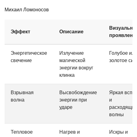
Михаил Ломоносов
Визуально
Эффект
Описание
проявлени
Энергетическое
Излучение
Голубое ил
свечение
магической
золотое си
энергии вокруг
клинка
Взрывная
Высвобождение
Яркая вспы
волна
энергии при
и
ударе
расходящие
волны
Тепловое
Нагрев и
Искры и