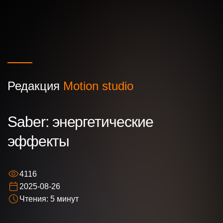
Редакция
Motion studio
Ваше имя
Saber: энергетические
эффекты
Ваш номер телефона
4116
Ваша идея/ вопрос
2025-08-26
Чтения: 5 минут
Нажимая кнопку “Оставить заявку” Вы даете