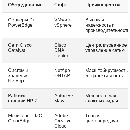
Оборудование
Софт
Преимущества
Серверы Dell
VMware
Высокая
PowerEdge
vSphere
надежность и
производительность
Сети Cisco
Cisco
Централизованное
Catalyst
DNA
управление сетью
Center
Системы
NetApp
Масштабируемость
хранения
ONTAP
и эффективность
NetApp
Рабочие
Autodesk
Мощность для
станции HP Z
Maya
сложных задач
Мониторы EIZO
Adobe
Точная
ColorEdge
Creative
цветопередача
Cloud