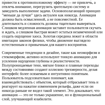
привести к противоположному эффекту — не привлечь, а
отвлечь внимание, перегрузить зрительную систему и
замедлить выполнение задачи. Основополагающий принцип
"меньше да лучше" здесь актуален как никогда. Анимация
должна быть осмысленной, а не повсеместной. Ее
длительность и сложность должны тщательно выверяться.
Слишком медленная анимация заставит пользователя скучать
и ждать, а слишком быстрая может остаться незамеченной или
создать ощущение хаоса. Золотая середина лежит в области
имитации законов физики, чтобы движение выглядело
естественным и привычным для нашего восприятия.
Современные тенденции в дизайне, такие как неоморфизм и
стекоморфизм, активно используют тонкую анимацию для
усиления ощущения глубины и реалистичности.
Полупроницаемые тени, мягкие блики и плавные переходы
между состояниями создают иллюзию трехмерности, делая
интерфейс более осязаемым и интуитивно понятным.
Пользователь подсознательно понимает, как
взаимодействовать с объектом, который отбрасывает тень и
реагирует на нажатие изменением рельефа, даже если он
никогда раньше не видел такой элемент. Это доказывает, что
анимация — это не только украшение, но и функциональный
слой, улучшающий юзабилити.