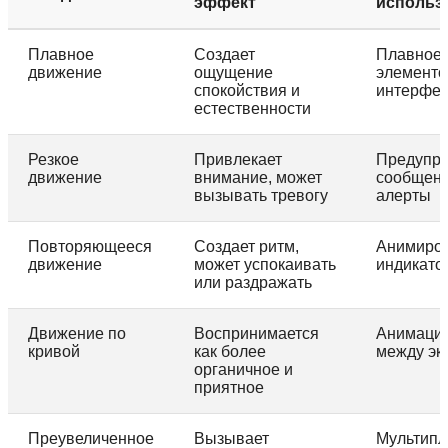
эффект
использ
Плавное
Создает
Плавное 
движение
ощущение
элементо
спокойствия и
интерфе
естественности
Резкое
Привлекает
Предупр
движение
внимание, может
сообщени
вызывать тревогу
алерты
Повторяющееся
Создает ритм,
Анимиро
движение
может успокаивать
индикато
или раздражать
Движение по
Воспринимается
Анимация
кривой
как более
между эк
органичное и
приятное
Преувеличенное
Вызывает
Мультипл