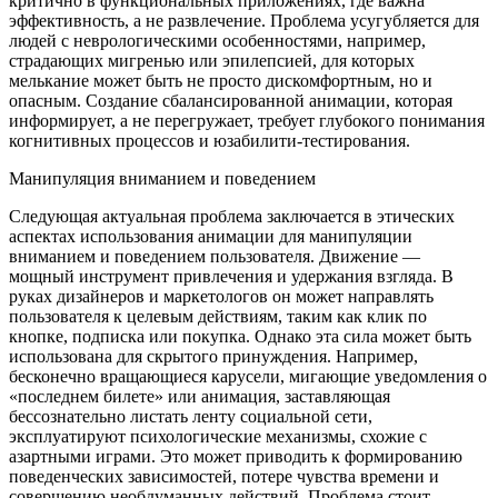
критично в функциональных приложениях, где важна
эффективность, а не развлечение. Проблема усугубляется для
людей с неврологическими особенностями, например,
страдающих мигренью или эпилепсией, для которых
мелькание может быть не просто дискомфортным, но и
опасным. Создание сбалансированной анимации, которая
информирует, а не перегружает, требует глубокого понимания
когнитивных процессов и юзабилити-тестирования.
Манипуляция вниманием и поведением
Следующая актуальная проблема заключается в этических
аспектах использования анимации для манипуляции
вниманием и поведением пользователя. Движение —
мощный инструмент привлечения и удержания взгляда. В
руках дизайнеров и маркетологов он может направлять
пользователя к целевым действиям, таким как клик по
кнопке, подписка или покупка. Однако эта сила может быть
использована для скрытого принуждения. Например,
бесконечно вращающиеся карусели, мигающие уведомления о
«последнем билете» или анимация, заставляющая
бессознательно листать ленту социальной сети,
эксплуатируют психологические механизмы, схожие с
азартными играми. Это может приводить к формированию
поведенческих зависимостей, потере чувства времени и
совершению необдуманных действий. Проблема стоит