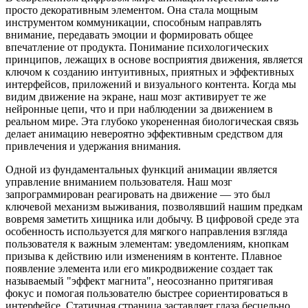
просто декоративным элементом. Она стала мощным
инструментом коммуникации, способным направлять
внимание, передавать эмоции и формировать общее
впечатление от продукта. Понимание психологических
принципов, лежащих в основе восприятия движения, является
ключом к созданию интуитивных, приятных и эффективных
интерфейсов, приложений и визуального контента. Когда мы
видим движение на экране, наш мозг активирует те же
нейронные цепи, что и при наблюдении за движением в
реальном мире. Эта глубоко укорененная биологическая связь
делает анимацию невероятно эффективным средством для
привлечения и удержания внимания.
Одной из фундаментальных функций анимации является
управление вниманием пользователя. Наш мозг
запрограммирован реагировать на движение — это был
ключевой механизм выживания, позволявший нашим предкам
вовремя заметить хищника или добычу. В цифровой среде эта
особенность используется для мягкого направления взгляда
пользователя к важным элементам: уведомлениям, кнопкам
призыва к действию или изменениям в контенте. Плавное
появление элемента или его микродвижение создает так
называемый "эффект магнита", неосознанно притягивая
фокус и помогая пользователю быстрее сориентироваться в
интерфейсе. Статичная страница заставляет глаза бесцельно