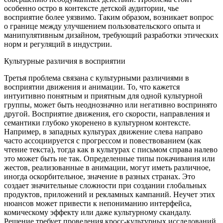
особенно остро в контексте детской аудитории, чье
восприятие более уязвимо. Таким образом, возникает вопрос
о границе между улучшением пользовательского опыта и
манипулятивным дизайном, требующий разработки этических
норм и регуляций в индустрии.
Культурные различия в восприятии
Третья проблема связана с культурными различиями в
восприятии движения и анимации. То, что кажется
интуитивно понятным и приятным для одной культурной
группы, может быть неоднозначно или негативно воспринято
другой. Восприятие движения, его скорости, направления и
семантики глубоко укоренено в культурном контексте.
Например, в западных культурах движение слева направо
часто ассоциируется с прогрессом и повествованием (как
чтение текста), тогда как в культурах с письмом справа налево
это может быть не так. Определенные типы покачивания или
жестов, реализованные в анимации, могут иметь различное,
иногда оскорбительное, значение в разных странах. Это
создает значительные сложности при создании глобальных
продуктов, приложений и рекламных кампаний. Неучет этих
нюансов может привести к непониманию интерфейса,
комическому эффекту или даже культурному скандалу.
Решение требует проведения кросс-культурных исследований