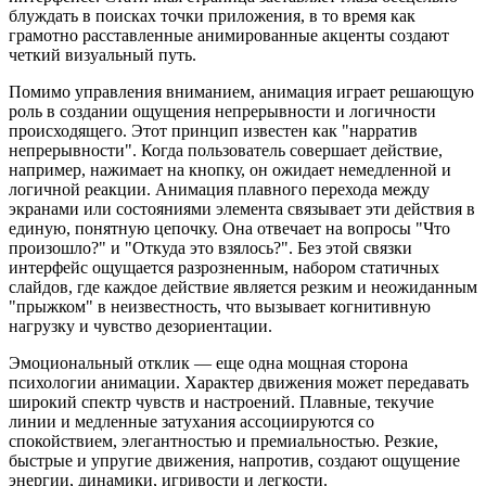
блуждать в поисках точки приложения, в то время как
грамотно расставленные анимированные акценты создают
четкий визуальный путь.
Помимо управления вниманием, анимация играет решающую
роль в создании ощущения непрерывности и логичности
происходящего. Этот принцип известен как "нарратив
непрерывности". Когда пользователь совершает действие,
например, нажимает на кнопку, он ожидает немедленной и
логичной реакции. Анимация плавного перехода между
экранами или состояниями элемента связывает эти действия в
единую, понятную цепочку. Она отвечает на вопросы "Что
произошло?" и "Откуда это взялось?". Без этой связки
интерфейс ощущается разрозненным, набором статичных
слайдов, где каждое действие является резким и неожиданным
"прыжком" в неизвестность, что вызывает когнитивную
нагрузку и чувство дезориентации.
Эмоциональный отклик — еще одна мощная сторона
психологии анимации. Характер движения может передавать
широкий спектр чувств и настроений. Плавные, текучие
линии и медленные затухания ассоциируются со
спокойствием, элегантностью и премиальностью. Резкие,
быстрые и упругие движения, напротив, создают ощущение
энергии, динамики, игривости и легкости.