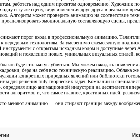
нтам, работать над одним проектом одновременно. Художник по 
одну и ту же сцену, видя изменения друг друга в реальном вре
ью. Алгоритм может проверить анимацию на соответствие техниче
же проанализировать эмоциональную составляющую сцены, предл
I снижают порог входа в профессиональную анимацию. Талантли
п к передовым технологиям. За умеренную ежемесячную подписк
I-инструменты с открытым исходным кодом и доступные через A
инноваций и появлению новых, уникальных визуальных стилей, 
 облаков будет только углубляться. Мы можем ожидать появлени
скадровки, беря на себя всю техническую реализацию. Облака 
симуляции конкретных природных явлений или библиотеки готов
утины для решения truly творческих задач. Компании и специали
 определяя лицо анимационной индустрии на десятилетия впере
ости алгоритмов и, что самое главное, креативных идей, реал
осто меняют анимацию — они стирают границы между воображени
огии
Ис