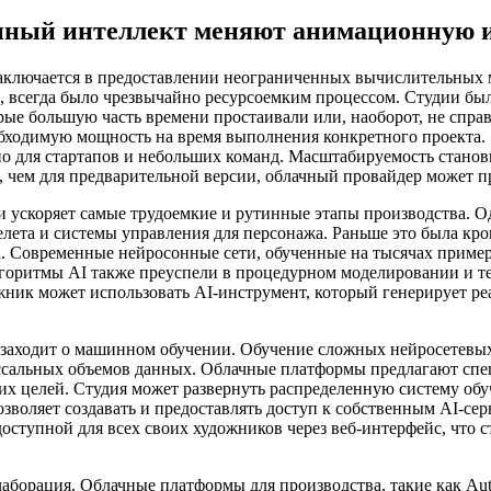
енный интеллект меняют анимационную 
ключается в предоставлении неограниченных вычислительных м
, всегда было чрезвычайно ресурсоемким процессом. Студии б
рые большую часть времени простаивали или, наоборот, не спра
обходимую мощность на время выполнения конкретного проекта.
но для стартапов и небольших команд. Масштабируемость станов
а, чем для предварительной версии, облачный провайдер может пр
и ускоряет самые трудоемкие и рутинные этапы производства. 
лета и системы управления для персонажа. Раньше это была кро
а. Современные нейросонные сети, обученные на тысячах приме
лгоритмы AI также преуспели в процедурном моделировании и т
жник может использовать AI-инструмент, который генерирует ре
чь заходит о машинном обучении. Обучение сложных нейросетевы
ссальных объемов данных. Облачные платформы предлагают спе
их целей. Студия может развернуть распределенную систему обу
 позволяет создавать и предоставлять доступ к собственным AI-с
доступной для всех своих художников через веб-интерфейс, что
борация. Облачные платформы для производства, такие как Aut