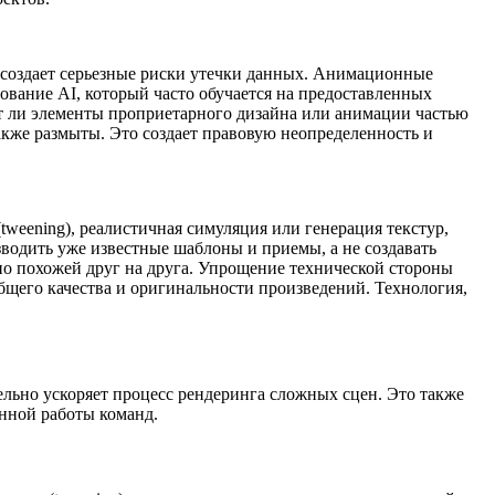
х создает серьезные риски утечки данных. Анимационные
ование AI, который часто обучается на предоставленных
ут ли элементы проприетарного дизайна или анимации частью
кже размыты. Это создает правовую неопределенность и
weening), реалистичная симуляция или генерация текстур,
водить уже известные шаблоны и приемы, а не создавать
о похожей друг на друга. Упрощение технической стороны
бщего качества и оригинальности произведений. Технология,
ьно ускоряет процесс рендеринга сложных сцен. Это также
енной работы команд.