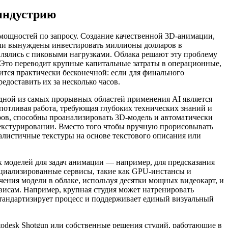
индустрию
ощностей по запросу. Создание качественной 3D-анимации,
ыли вынуждены инвестировать миллионы долларов в
влялись с пиковыми нагрузками. Облака решают эту проблему
 Это переводит крупные капитальные затраты в операционные,
ится практически бесконечной: если для финального
едоставить их за несколько часов.
Одной из самых прорывных областей применения AI является
потливая работа, требующая глубоких технических знаний и
ров, способны проанализировать 3D-модель и автоматически
екстурировании. Вместо того чтобы вручную прорисовывать
алистичные текстуры на основе текстового описания или
х моделей для задач анимации — например, для предсказания
циализированные сервисы, такие как GPU-инстансы и
чения модели в облаке, используя десятки мощных видеокарт, и
ервисам. Например, крупная студия может натренировать
 стандартизирует процесс и поддерживает единый визуальный
odesk Shotgun или собственные решения студий, работающие в