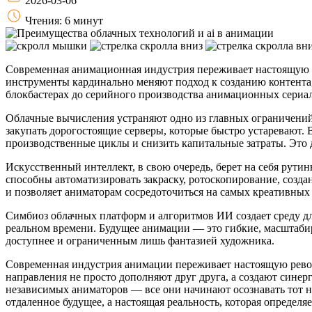
2026-03-06
Чтения: 6 минут
Современная анимационная индустрия переживает настоящую 
инструменты кардинально меняют подход к созданию контента
блокбастерах до серийного производства анимационных сериал
Облачные вычисления устраняют одно из главных ограничений
закупать дорогостоящие серверы, которые быстро устаревают. 
производственные циклы и снизить капитальные затраты. Это 
Искусственный интеллект, в свою очередь, берет на себя рут
способны автоматизировать закраску, ротоскопирование, созд
и позволяет аниматорам сосредоточиться на самых креативных
Симбиоз облачных платформ и алгоритмов ИИ создает среду для
реальном времени. Будущее анимации — это гибкие, масштабир
доступнее и ограниченным лишь фантазией художника.
Современная индустрия анимации переживает настоящую рево
направления не просто дополняют друг друга, а создают синер
независимых аниматоров — все они начинают осознавать тот н
отдаленное будущее, а настоящая реальность, которая определя