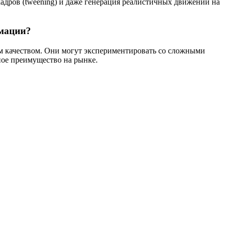
адров (tweening) и даже генерация реалистичных движений на
имации?
им качеством. Они могут экспериментировать со сложными
ное преимущество на рынке.