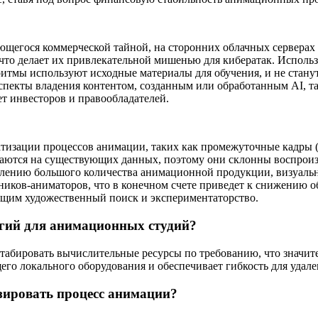
яющегося коммерческой тайной, на сторонних облачных сервера
что делает их привлекательной мишенью для кибератак. Использ
оритмы используют исходные материалы для обучения, и не стан
пекты владения контентом, созданным или обработанным AI, та
т инвесторов и правообладателей.
тизации процессов анимации, таких как промежуточные кадры (t
чаются на существующих данных, поэтому они склонны воспроиз
влению большого количества анимационной продукции, визуальн
ников-аниматоров, что в конечном счете приведет к снижению о
ящим художественный поиск и экспериментаторство.
гий для анимационных студий?
бировать вычислительные ресурсы по требованию, что значител
его локального оборудования и обеспечивает гибкость для удал
зировать процесс анимации?