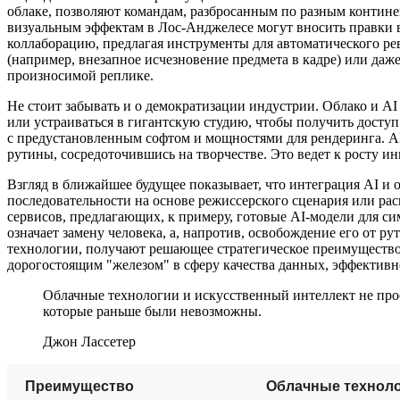
облаке, позволяют командам, разбросанным по разным контине
визуальным эффектам в Лос-Анджелесе могут вносить правки в 
коллаборацию, предлагая инструменты для автоматического рев
(например, внезапное исчезновение предмета в кадре) или да
произносимой реплике.
Не стоит забывать и о демократизации индустрии. Облако и A
или устраиваться в гигантскую студию, чтобы получить досту
с предустановленным софтом и мощностями для рендеринга. A
рутины, сосредоточившись на творчестве. Это ведет к росту 
Взгляд в ближайшее будущее показывает, что интеграция AI и
последовательности на основе режиссерского сценария или ра
сервисов, предлагающих, к примеру, готовые AI-модели для 
означает замену человека, а, напротив, освобождение его от р
технологии, получают решающее стратегическое преимущество,
дорогостоящим "железом" в сферу качества данных, эффективн
Облачные технологии и искусственный интеллект не пр
которые раньше были невозможны.
Джон Лассетер
Преимущество
Облачные технол