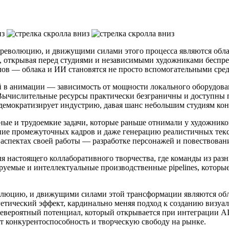
революцию, и движущими силами этого процесса являются обла
, открывая перед студиями и независимыми художниками беспр
ов — облака и ИИ становятся не просто вспомогательными средс
 в анимации — зависимость от мощности локального оборудован
Вычислительные ресурсы практически безграничны и доступны по
демократизирует индустрию, давая шанс небольшим студиям кон
инные и трудоемкие задачи, которые раньше отнимали у художн
ание промежуточных кадров и даже генерацию реалистичных текс
 аспектах своей работы — разработке персонажей и повествован
 настоящего коллаборативного творчества, где команды из разн
уемые и интеллектуальные производственные pipelines, которые
люцию, и движущими силами этой трансформации являются обла
гетический эффект, кардинально меняя подход к созданию визуа
евероятный потенциал, который открывается при интеграции AI 
ет конкурентоспособность и творческую свободу на рынке.