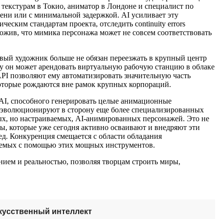
текстурам в Токио, аниматор в Лондоне и специалист по
мени или с минимальной задержкой. AI усиливает эту
ским стандартам проекта, отследить continuity errors
ожив, что мимика персонажа может не совсем соответствовать
вый художник больше не обязан переезжать в крупный центр
у он может арендовать виртуальную рабочую станцию в облаке
PI позволяют ему автоматизировать значительную часть
которые рождаются вне рамок крупных корпораций.
я AI, способного генерировать целые анимационные
же эволюционируют в сторону еще более специализированных
ых, но настраиваемых, AI-анимированных персонажей. Это не
сты, которые уже сегодня активно осваивают и внедряют эти
д. Конкуренция смещается с области обладания
изуемых с помощью этих мощных инструментов.
ем и реальностью, позволяя творцам строить миры,
кусственный интеллект