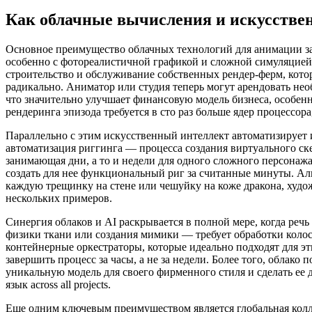
Как облачные вычисления и искусств
Основное преимущество облачных технологий для анимации за
особенно с фотореалистичной графикой и сложной симуляцией
строительство и обслуживание собственных рендер-ферм, кото
радикально. Аниматор или студия теперь могут арендовать не
что значительно улучшает финансовую модель бизнеса, особен
рендеринга эпизода требуется в сто раз больше ядер процессор
Параллельно с этим искусственный интеллект автоматизирует 
автоматизация риггинга — процесса создания виртуального ске
занимающая дни, а то и недели для одного сложного персонаж
создать для нее функциональный риг за считанные минуты. А
каждую трещинку на стене или чешуйку на коже дракона, худо
нескольких примеров.
Синергия облаков и AI раскрывается в полной мере, когда ре
физики ткани или создания мимики — требует обработки коло
контейнерные оркестраторы, которые идеально подходят для эт
завершить процесс за часы, а не за недели. Более того, облако
уникальную модель для своего фирменного стиля и сделать ее 
язык across all projects.
Еще одним ключевым преимуществом является глобальная колла