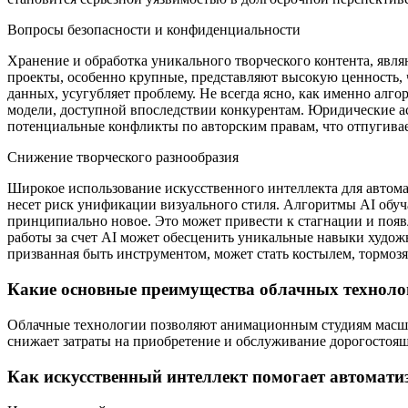
Вопросы безопасности и конфиденциальности
Хранение и обработка уникального творческого контента, явл
проекты, особенно крупные, представляют высокую ценность, 
данных, усугубляет проблему. Не всегда ясно, как именно алг
модели, доступной впоследствии конкурентам. Юридические ас
потенциальные конфликты по авторским правам, что отпугивае
Снижение творческого разнообразия
Широкое использование искусственного интеллекта для автома
несет риск унификации визуального стиля. Алгоритмы AI обу
принципиально новое. Это может привести к стагнации и поя
работы за счет AI может обесценить уникальные навыки худож
призванная быть инструментом, может стать костылем, тормоз
Какие основные преимущества облачных техноло
Облачные технологии позволяют анимационным студиям масшта
снижает затраты на приобретение и обслуживание дорогостоящ
Как искусственный интеллект помогает автомати