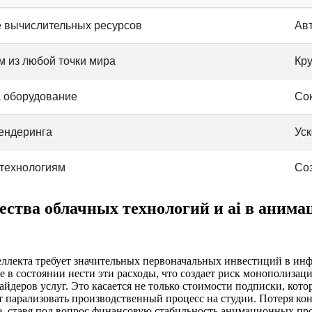
 вычислительных ресурсов
Ав
м из любой точки мира
Кру
а оборудование
Со
ендеринга
Ус
 технологиям
Со
ства облачных технологий и ai в анима
ллекта требует значительных первоначальных инвестиций в инф
не в состоянии нести эти расходы, что создает риск монополиза
деров услуг. Это касается не только стоимости подписки, кото
т парализовать производственный процесс на студии. Потеря ко
е, ставя под вопрос финансовую стабильность анимационных про