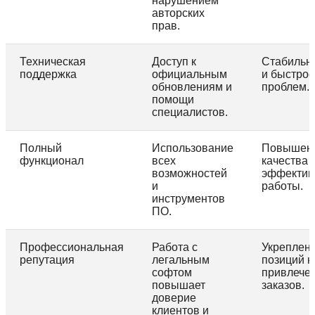
нарушением
авторских
прав.
Техническая
Доступ к
Стабильн
поддержка
официальным
и быстро
обновлениям и
проблем.
помощи
специалистов.
Полный
Использование
Повышен
функционал
всех
качества 
возможностей
эффектив
и
работы.
инструментов
ПО.
Профессиональная
Работа с
Укреплен
репутация
легальным
позиций н
софтом
привлече
повышает
заказов.
доверие
клиентов и