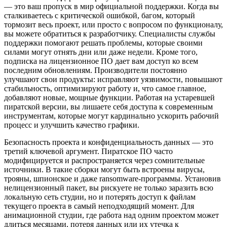
— это ваш пропуск в мир официальной поддержки. Когда вы
сталкиваетесь с критической ошибкой, багом, который
тормозит весь проект, или просто с вопросом по функционалу,
вы можете обратиться к разработчику. Специалисты службы
поддержки помогают решать проблемы, которые своими
силами могут отнять дни или даже недели. Кроме того,
подписка на лицензионное ПО дает вам доступ ко всем
последним обновлениям. Производители постоянно
улучшают свои продукты: исправляют уязвимости, повышают
стабильность, оптимизируют работу и, что самое главное,
добавляют новые, мощные функции. Работая на устаревшей
пиратской версии, вы лишаете себя доступа к современным
инструментам, которые могут кардинально ускорить рабочий
процесс и улучшить качество графики.
Безопасность проекта и конфиденциальность данных — это
третий ключевой аргумент. Пиратское ПО часто
модифицируется и распространяется через сомнительные
источники. В такие сборки могут быть встроены вирусы,
трояны, шпионское и даже ransomware-программы. Установив
нелицензионный пакет, вы рискуете не только заразить всю
локальную сеть студии, но и потерять доступ к файлам
текущего проекта в самый неподходящий момент. Для
анимационной студии, где работа над одним проектом может
длиться месяцами, потеря данных или их утечка к