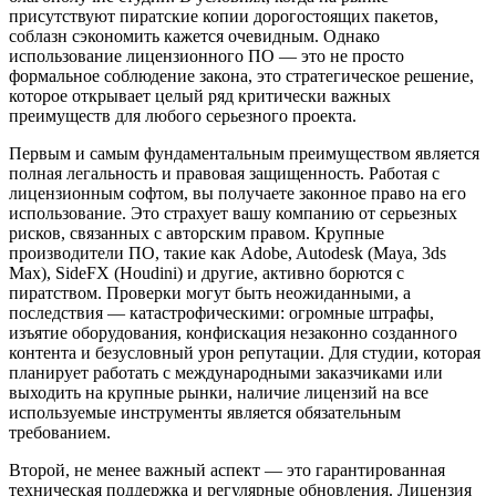
присутствуют пиратские копии дорогостоящих пакетов,
соблазн сэкономить кажется очевидным. Однако
использование лицензионного ПО — это не просто
формальное соблюдение закона, это стратегическое решение,
которое открывает целый ряд критически важных
преимуществ для любого серьезного проекта.
Первым и самым фундаментальным преимуществом является
полная легальность и правовая защищенность. Работая с
лицензионным софтом, вы получаете законное право на его
использование. Это страхует вашу компанию от серьезных
рисков, связанных с авторским правом. Крупные
производители ПО, такие как Adobe, Autodesk (Maya, 3ds
Max), SideFX (Houdini) и другие, активно борются с
пиратством. Проверки могут быть неожиданными, а
последствия — катастрофическими: огромные штрафы,
изъятие оборудования, конфискация незаконно созданного
контента и безусловный урон репутации. Для студии, которая
планирует работать с международными заказчиками или
выходить на крупные рынки, наличие лицензий на все
используемые инструменты является обязательным
требованием.
Второй, не менее важный аспект — это гарантированная
техническая поддержка и регулярные обновления. Лицензия