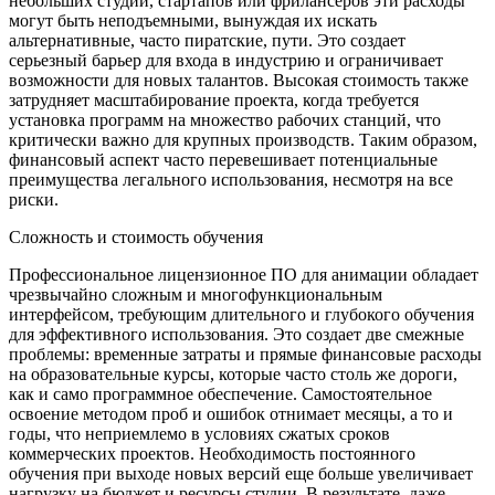
небольших студий, стартапов или фрилансеров эти расходы
могут быть неподъемными, вынуждая их искать
альтернативные, часто пиратские, пути. Это создает
серьезный барьер для входа в индустрию и ограничивает
возможности для новых талантов. Высокая стоимость также
затрудняет масштабирование проекта, когда требуется
установка программ на множество рабочих станций, что
критически важно для крупных производств. Таким образом,
финансовый аспект часто перевешивает потенциальные
преимущества легального использования, несмотря на все
риски.
Сложность и стоимость обучения
Профессиональное лицензионное ПО для анимации обладает
чрезвычайно сложным и многофункциональным
интерфейсом, требующим длительного и глубокого обучения
для эффективного использования. Это создает две смежные
проблемы: временные затраты и прямые финансовые расходы
на образовательные курсы, которые часто столь же дороги,
как и само программное обеспечение. Самостоятельное
освоение методом проб и ошибок отнимает месяцы, а то и
годы, что неприемлемо в условиях сжатых сроков
коммерческих проектов. Необходимость постоянного
обучения при выходе новых версий еще больше увеличивает
нагрузку на бюджет и ресурсы студии. В результате, даже