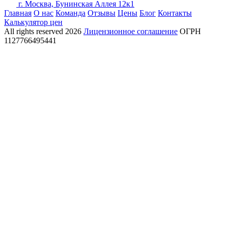
г. Москва, Бунинская Аллея 12к1
Главная
О нас
Команда
Отзывы
Цены
Блог
Контакты
Калькулятор цен
All rights reserved
2026
Лицензионное соглашение
ОГРН
1127766495441