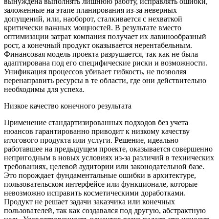
вынуждена выполнять лишнюю работу, исправлять ошибки,
заложенные на этапе планирования из-за неверных
допущений, или, наоборот, сталкивается с нехваткой
критически важных мощностей. В результате вместо
оптимизации затрат компания получает их лавинообразный
рост, а конечный продукт оказывается нерентабельным.
Финансовая модель проекта разрушается, так как не была
адаптирована под его специфические риски и возможности.
Унификация процессов убивает гибкость, не позволяя
перенаправить ресурсы в те области, где они действительно
необходимы для успеха.
Низкое качество конечного результата
Применение стандартизированных подходов без учета
нюансов гарантированно приводит к низкому качеству
итогового продукта или услуги. Решение, идеально
работавшее на предыдущем проекте, оказывается совершенно
непригодным в новых условиях из-за различий в технических
требованиях, целевой аудитории или законодательной базе.
Это порождает фундаментальные ошибки в архитектуре,
пользовательском интерфейсе или функционале, которые
невозможно исправить косметическими доработками.
Продукт не решает задачи заказчика или конечных
пользователей, так как создавался под другую, абстрактную