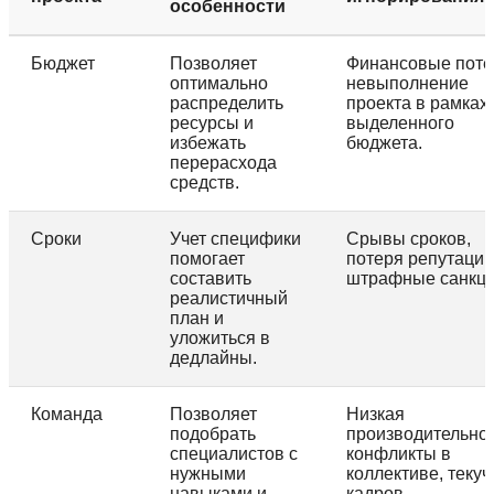
особенности
Бюджет
Позволяет
Финансовые поте
оптимально
невыполнение
распределить
проекта в рамках
ресурсы и
выделенного
избежать
бюджета.
перерасхода
средств.
Сроки
Учет специфики
Срывы сроков,
помогает
потеря репутации
составить
штрафные санкци
реалистичный
план и
уложиться в
дедлайны.
Команда
Позволяет
Низкая
подобрать
производительнос
специалистов с
конфликты в
нужными
коллективе, текуч
навыками и
кадров.