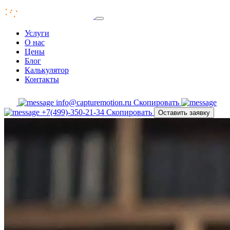
Услуги
О нас
Цены
Блог
Калькулятор
Контакты
info@capturemotion.ru
Скопировать
+7(499)-350-21-34
Скопировать
Оставить заявку