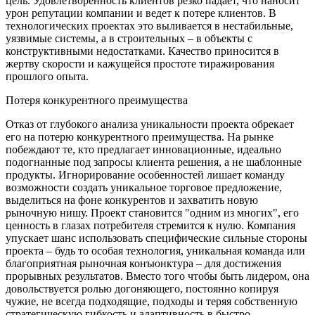
цель. Удовлетворенность клиентов резко падает, что наносит
урон репутации компании и ведет к потере клиентов. В
технологических проектах это выливается в нестабильные,
уязвимые системы, а в строительных – в объекты с
конструктивными недостатками. Качество приносится в
жертву скорости и кажущейся простоте тиражирования
прошлого опыта.
Потеря конкурентного преимущества
Отказ от глубокого анализа уникальности проекта обрекает
его на потерю конкурентного преимущества. На рынке
побеждают те, кто предлагает инновационные, идеально
подогнанные под запросы клиента решения, а не шаблонные
продукты. Игнорирование особенностей лишает команду
возможности создать уникальное торговое предложение,
выделиться на фоне конкурентов и захватить новую
рыночную нишу. Проект становится "одним из многих", его
ценность в глазах потребителя стремится к нулю. Компания
упускает шанс использовать специфические сильные стороны
проекта – будь то особая технология, уникальная команда или
благоприятная рыночная конъюнктура – для достижения
прорывных результатов. Вместо того чтобы быть лидером, она
довольствуется ролью догоняющего, постоянно копируя
чужие, не всегда подходящие, подходы и теряя собственную
стратегическую гибкость и адаптивность в быстро