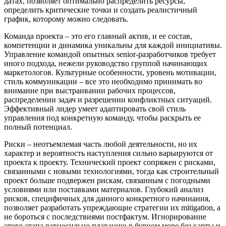
датах, позволяет оптимально распределить ресурсы,
определить критические точки и создать реалистичный
график, которому можно следовать.
Команда проекта – это его главный актив, и ее состав,
компетенции и динамика уникальны для каждой инициативы.
Управление командой опытных senior-разработчиков требует
иного подхода, нежели руководство группой начинающих
маркетологов. Культурные особенности, уровень мотивации,
стиль коммуникации – все это необходимо принимать во
внимание при выстраивании рабочих процессов,
распределении задач и разрешении конфликтных ситуаций.
Эффективный лидер умеет адаптировать свой стиль
управления под конкретную команду, чтобы раскрыть ее
полный потенциал.
Риски – неотъемлемая часть любой деятельности, но их
характер и вероятность наступления сильно варьируются от
проекта к проекту. Технический проект сопряжен с рисками,
связанными с новыми технологиями, тогда как строительный
проект больше подвержен рискам, связанным с погодными
условиями или поставками материалов. Глубокий анализ
рисков, специфичных для данного конкретного начинания,
позволяет разработать упреждающие стратегии их mitigation, а
не бороться с последствиями постфактум. Игнорирование
этого этапа равносильно плаванию в бурном море без карты и