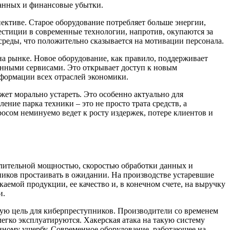
данных и финансовые убытки.
ективе. Старое оборудование потребляет больше энергии,
естиции в современные технологии, напротив, окупаются за
реды, что положительно сказывается на мотивации персонала.
на рынке. Новое оборудование, как правило, поддерживает
нными сервисами. Это открывает доступ к новым
сформации всех отраслей экономики.
жет морально устареть. Это особенно актуально для
ение парка техники – это не просто трата средств, а
осом неминуемо ведет к росту издержек, потере клиентов и
ислительной мощностью, скоростью обработки данных и
иков простаивать в ожидании. На производстве устаревшие
каемой продукции, ее качество и, в конечном счете, на выручку
и.
мую цель для киберпреступников. Производители со временем
егко эксплуатируются. Хакерская атака на такую систему
нному ущербу. Современное оборудование, работающее на