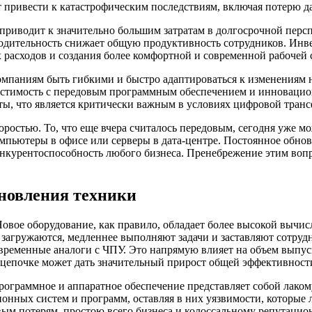
ет привести к катастрофическим последствиям, включая потерю 
приводит к значительно большим затратам в долгосрочной персп
зводительность снижает общую продуктивность сотрудников. Инв
расходов и создания более комфортной и современной рабочей с
компаниям быть гибкими и быстро адаптироваться к изменениям 
естимость с передовым программным обеспечением и инновацио
ты, что является критически важным в условиях цифровой тран
ростью. То, что еще вчера считалось передовым, сегодня уже мо
омпьютеры в офисе или серверы в дата-центре. Постоянное обновл
онкурентоспособность любого бизнеса. Пренебрежение этим вопр
новления техники
 Новое оборудование, как правило, обладает более высокой выч
загружаются, медленнее выполняют задачи и заставляют сотрудн
современные аналоги с ЧПУ. Это напрямую влияет на объем выпус
й цепочке может дать значительный прирост общей эффективност
 программное и аппаратное обеспечение представляет собой лако
нных систем и программ, оставляя в них уязвимости, которые л
ым потерям, простою всего бизнеса и колоссальному репутацио