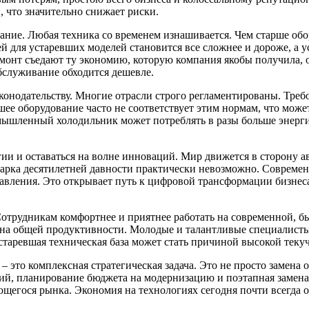
 что значительно снижает риски.
вание. Любая техника со временем изнашивается. Чем старше об
й для устаревших моделей становится все сложнее и дороже, а 
монт съедают ту экономию, которую компания якобы получила, 
обслуживание обходится дешевле.
конодательству. Многие отрасли строго регламентированы. Треб
шее оборудование часто не соответствует этим нормам, что мож
ышленный холодильник может потреблять в разы больше энергии
ии и оставаться на волне инноваций. Мир движется в сторону а
 парка десятилетней давности практически невозможно. Соврем
авления. Это открывает путь к цифровой трансформации бизнеса
 Сотрудникам комфортнее и приятнее работать на современной, 
 на общей продуктивности. Молодые и талантливые специалисты 
таревшая техническая база может стать причиной высокой текуч
 это комплексная стратегическая задача. Это не просто замена о
ий, планирование бюджета на модернизацию и поэтапная замена
егося рынка. Экономия на технологиях сегодня почти всегда об