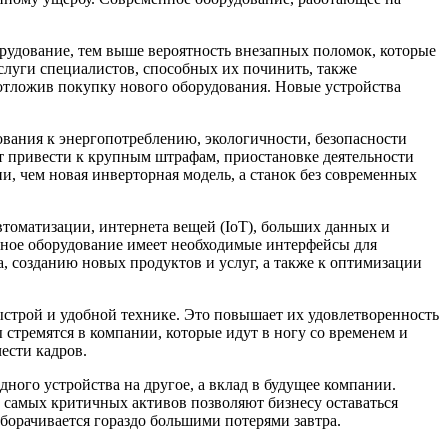
орудование, тем выше вероятность внезапных поломок, которые
услуги специалистов, способных их починить, также
отложив покупку нового оборудования. Новые устройства
ования к энергопотреблению, экологичности, безопасности
ет привести к крупным штрафам, приостановке деятельности
, чем новая инверторная модель, а станок без современных
втоматизации, интернета вещей (IoT), больших данных и
енное оборудование имеет необходимые интерфейсы для
, созданию новых продуктов и услуг, а также к оптимизации
быстрой и удобной технике. Это повышает их удовлетворенность
стремятся в компании, которые идут в ногу со временем и
ести кадров.
дного устройства на другое, а вклад в будущее компании.
 самых критичных активов позволяют бизнесу оставаться
орачивается гораздо большими потерями завтра.