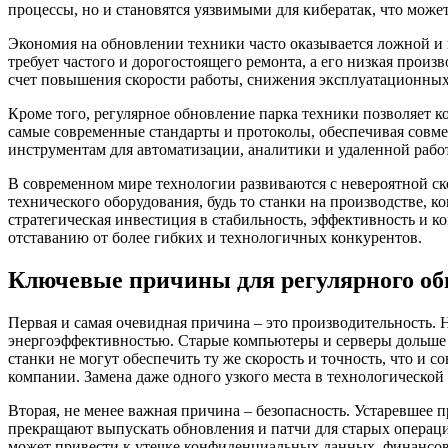
процессы, но и становятся уязвимыми для кибератак, что мож
Экономия на обновлении техники часто оказывается ложной и 
требует частого и дорогостоящего ремонта, а его низкая прои
счет повышения скорости работы, снижения эксплуатационных 
Кроме того, регулярное обновление парка техники позволяет 
самые современные стандарты и протоколы, обеспечивая совм
инструментам для автоматизации, аналитики и удаленной рабо
В современном мире технологии развиваются с невероятной ско
технического оборудования, будь то станки на производстве, к
стратегическая инвестиция в стабильность, эффективность и к
отставанию от более гибких и технологичных конкурентов.
Ключевые причины для регулярного об
Первая и самая очевидная причина – это производительность.
энергоэффективностью. Старые компьютеры и серверы дольше 
станки не могут обеспечить ту же скорость и точность, что и 
компании. Замена даже одного узкого места в технологическо
Вторая, не менее важная причина – безопасность. Устаревшее
прекращают выпускать обновления и патчи для старых операцио
может привести к утечке конфиденциальных данных, финансов