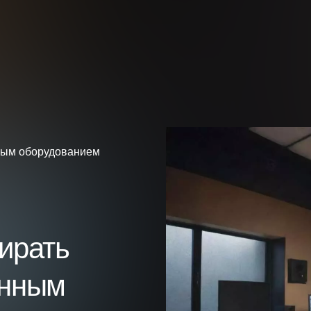
ным оборудованием
ирать
енным