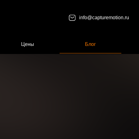
info@capturemotion.ru
Цены
Блог
е имя
номер телефона
 идея/ вопрос
Нажимая кнопку “Оставить заявку” Вы даете согласие на