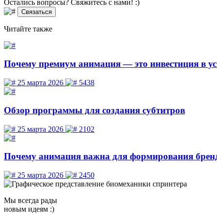
Остались вопросы? Свяжитесь
с нами! :)
Связаться
Читайте
также
Почему премиум анимация — это инвестиция в ус
25 марта 2026
5438
Обзор программы для создания субтитров
25 марта 2026
2102
Почему анимация важна для формирования брен
25 марта 2026
2450
Мы
всегда рады
новым идеям :)