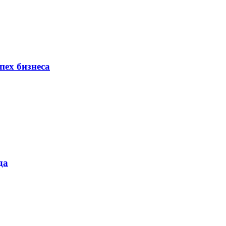
пех бизнеса
да