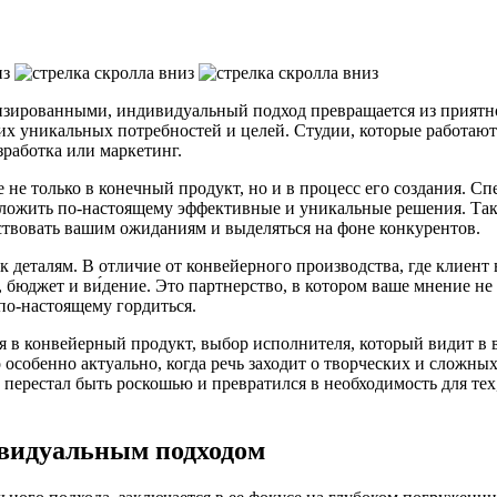
ртизированными, индивидуальный подход превращается из приятн
ших уникальных потребностей и целей. Студии, которые работаю
зработка или маркетинг.
е только в конечный продукт, но и в процесс его создания. Спе
дложить по-настоящему эффективные и уникальные решения. Так
тствовать вашим ожиданиям и выделяться на фоне конкурентов.
деталям. В отличие от конвейерного производства, где клиент
бюджет и ви́дение. Это партнерство, в котором ваше мнение не 
 по-настоящему гордиться.
 в конвейерный продукт, выбор исполнителя, который видит в ва
собенно актуально, когда речь заходит о творческих и сложных з
ерестал быть роскошью и превратился в необходимость для тех,
ивидуальным подходом