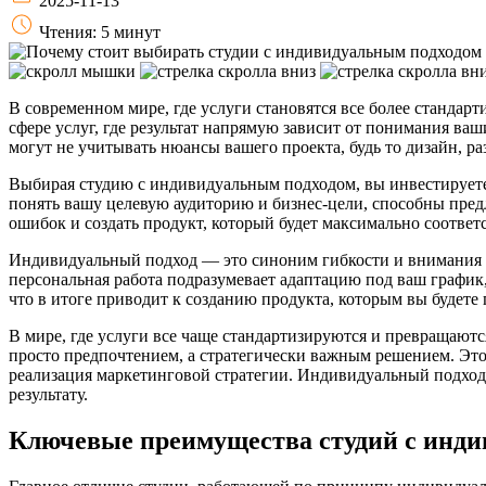
2025-11-13
Чтения: 5 минут
В современном мире, где услуги становятся все более станда
сфере услуг, где результат напрямую зависит от понимания ва
могут не учитывать нюансы вашего проекта, будь то дизайн, ра
Выбирая студию с индивидуальным подходом, вы инвестируете н
понять вашу целевую аудиторию и бизнес-цели, способны пре
ошибок и создать продукт, который будет максимально соотве
Индивидуальный подход — это синоним гибкости и внимания к 
персональная работа подразумевает адаптацию под ваш график, 
что в итоге приводит к созданию продукта, которым вы будете
В мире, где услуги все чаще стандартизируются и превращаются
просто предпочтением, а стратегически важным решением. Это о
реализация маркетинговой стратегии. Индивидуальный подход п
результату.
Ключевые преимущества студий с инд