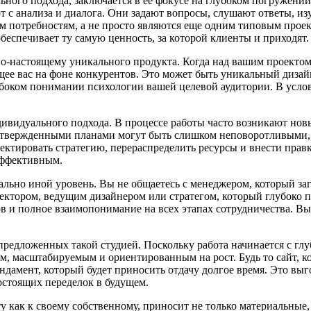
ого подхода, заключается в ее фокусе на глубоком погружении 
с анализа и диалога. Они задают вопросы, слушают ответы, изу
м потребностям, а не просто являются еще одним типовым проект
беспечивает ту самую ценность, за которой клиенты и приходят.
о-настоящему уникального продукта. Когда над вашим проектом 
ее вас на фоне конкурентов. Это может быть уникальный дизайн
глубоком понимании психологии вашей целевой аудитории. В усл
дивидуального подхода. В процессе работы часто возникают но
утвержденными планами могут быть слишком неповоротливыми, ч
ектировать стратегию, перераспределить ресурсы и внести прав
эффективным.
льно иной уровень. Вы не общаетесь с менеджером, который заг
иректором, ведущим дизайнером или стратегом, который глубоко п
и полное взаимопонимание на всех этапах сотрудничества. Вы 
редложенных такой студией. Поскольку работа начинается с глу
, масштабируемым и ориентированным на рост. Будь то сайт, кот
фундамент, который будет приносить отдачу долгое время. Это 
остоящих переделок в будущем.
кту как к своему собственному, приносит не только материальны