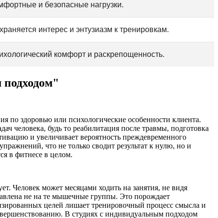
мфортные и безопасные нагрузки.
храняется интерес и энтузиазм к тренировкам.
ихологический комфорт и раскрепощенность.
 подходом"
я по здоровью или психологические особенности клиента.
ач человека, будь то реабилитация после травмы, подготовка
отивацию и увеличивает вероятность преждевременного
пражнений, что не только сводит результат к нулю, но и
ся в фитнесе в целом.
ет. Человек может месяцами ходить на занятия, не видя
равлена не на те мышечные группы. Это порождает
лизированных целей лишает тренировочный процесс смысла и
осовершенствованию. В студиях с индивидуальным подходом