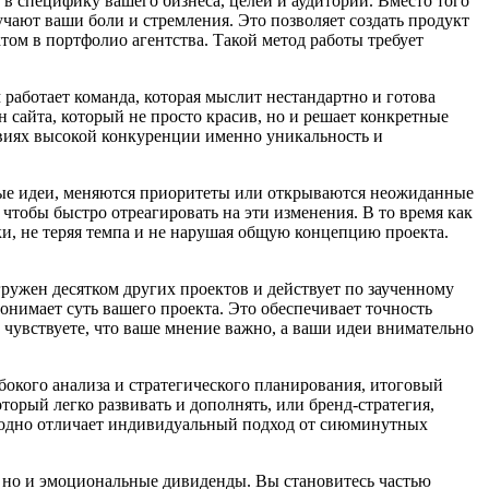
в специфику вашего бизнеса, целей и аудитории. Вместо того
чают ваши боли и стремления. Это позволяет создать продукт
ом в портфолио агентства. Такой метод работы требует
работает команда, которая мыслит нестандартно и готова
 сайта, который не просто красив, но и решает конкретные
овиях высокой конкуренции именно уникальность и
вые идеи, меняются приоритеты или открываются неожиданные
тобы быстро отреагировать на эти изменения. В то время как
ки, не теряя темпа и не нарушая общую концепцию проекта.
ружен десятком других проектов и действует по заученному
онимает суть вашего проекта. Это обеспечивает точность
чувствуете, что ваше мнение важно, а ваши идеи внимательно
бокого анализа и стратегического планирования, итоговый
орый легко развивать и дополнять, или бренд-стратегия,
выгодно отличает индивидуальный подход от сиюминутных
е, но и эмоциональные дивиденды. Вы становитесь частью