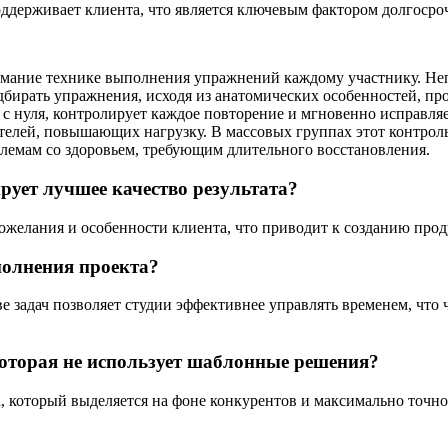
ддерживает клиента, что является ключевым фактором долгосроч
имание технике выполнения упражнений каждому участнику. Неп
бирать упражнения, исходя из анатомических особенностей, пр
с нуля, контролирует каждое повторение и мгновенно исправля
телей, повышающих нагрузку. В массовых группах этот контроль 
блемам со здоровьем, требующим длительного восстановления.
рует лучшее качество результата?
желания и особенности клиента, что приводит к созданию проду
полнения проекта?
е задач позволяет студии эффективнее управлять временем, чт
которая не использует шаблонные решения?
 который выделяется на фоне конкурентов и максимально точно 