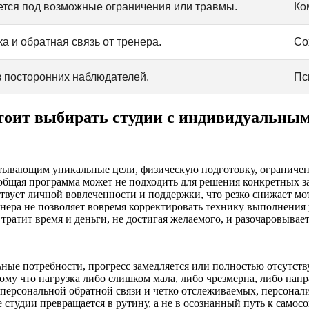
тся под возможные ограничения или травмы.
Ко
 и обратная связь от тренера.
Со
з посторонних наблюдателей.
Пс
тоит выбирать студии с индивидуальным
ывающим уникальные цели, физическую подготовку, ограничени
бщая программа может не подходить для решения конкретных зад
твует личной вовлеченности и поддержки, что резко снижает м
ера не позволяет вовремя корректировать технику выполнения у
тратит время и деньги, не достигая желаемого, и разочаровывает
ые потребности, прогресс замедляется или полностью отсутству
ому что нагрузка либо слишком мала, либо чрезмерна, либо нап
 персональной обратной связи и четко отслеживаемых, персона
е студии превращается в рутину, а не в осознанный путь к сам