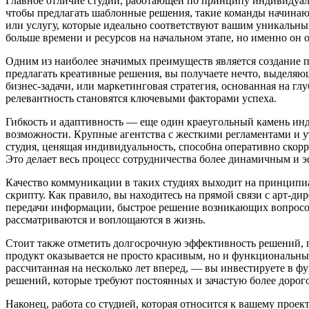
Главное отличие студии, работающей по принципу индивидуальн
чтобы предлагать шаблонные решения, такие команды начинают 
или услугу, которые идеально соответствуют вашим уникальны
больше времени и ресурсов на начальном этапе, но именно он о
Одним из наиболее значимых преимуществ является создание п
предлагать креативные решения, вы получаете нечто, выделяющ
бизнес-задачи, или маркетинговая стратегия, основанная на 
релевантность становятся ключевыми факторами успеха.
Гибкость и адаптивность — еще один краеугольный камень ин
возможности. Крупные агентства с жесткими регламентами и 
студия, ценящая индивидуальность, способна оперативно скорр
Это делает весь процесс сотрудничества более динамичным и 
Качество коммуникации в таких студиях выходит на принципиа
скрипту. Как правило, вы находитесь на прямой связи с арт-д
передачи информации, быстрое решение возникающих вопросов 
рассматриваются и воплощаются в жизнь.
Стоит также отметить долгосрочную эффективность решений, п
продукт оказывается не просто красивым, но и функциональным
рассчитанная на несколько лет вперед, — вы инвестируете в 
решений, которые требуют постоянных и зачастую более дорог
Наконец, работа со студией, которая относится к вашему прое