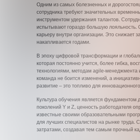
Одним из самых болезненных и дорогостоящ
сотрудника требуют значительных временн
инструментом удержания талантов. Сотрудн
испытывают гораздо большую лояльность. 
карьеру внутри организации. Это снижает з
накапливается годами.
В эпоху цифровой трансформации и глобали
которая постоянно учится, более гибка, во
технологиями, методам agile-менеджмента
команда не боится изменений, а инициатив
развитие – это топливо для инновационног
Культура обучения является фундаментом д
поколений Y и Z, ценность работодателя оп
известные своими образовательными прогр
для лучших специалистов на рынке труда.
затратами, создавая тем самым прочный ка