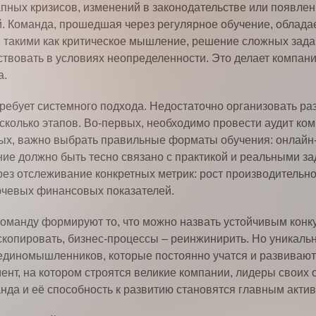
апных кризисов, изменений в законодательстве или появлен
. Команда, прошедшая через регулярное обучение, облада
 такими как критическое мышление, решение сложных зада
твовать в условиях неопределенности. Это делает компани
а.
ребует системного подхода. Недостаточно организовать раз
сколько этапов. Во-первых, необходимо провести аудит ко
х, важно выбрать правильные форматы обучения: онлайн-к
ие должно быть тесно связано с практикой и реальными зада
рез отслеживание конкретных метрик: рост производительн
лючевых финансовых показателей.
 команду формируют то, что можно назвать устойчивым ко
скопировать, бизнес-процессы – реинжинирить. Но уникаль
единомышленников, которые постоянно учатся и развиваются
нт, на котором строятся великие компании, лидеры своих о
да и её способность к развитию становятся главным актив