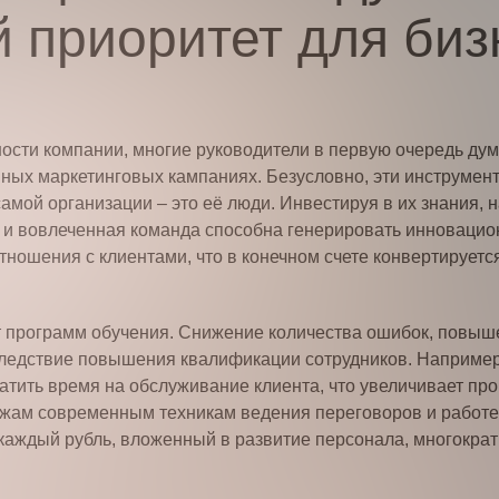
й приоритет для биз
ости компании, многие руководители в первую очередь ду
ных маркетинговых кампаниях. Безусловно, эти инструмен
амой организации – это её люди. Инвестируя в их знания,
 и вовлеченная команда способна генерировать инновацио
ношения с клиентами, что в конечном счете конвертируетс
программ обучения. Снижение количества ошибок, повыше
следствие повышения квалификации сотрудников. Например
атить время на обслуживание клиента, что увеличивает пр
ажам современным техникам ведения переговоров и работе
 каждый рубль, вложенный в развитие персонала, многократн