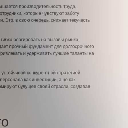
шается производительность труда,
отрудники, которые чувствуют заботу
. Это, в свою очередь, снижает текучесть
 гибко реагировать на вызовы рынка,
здает прочный фундамент для долгосрочного
привлекать и удерживать лучшие таланты на
 устойчивой конкурентной стратегией
ерсонала как инвестиции, а не как
рмируют будущее своей отрасли, создавая
то