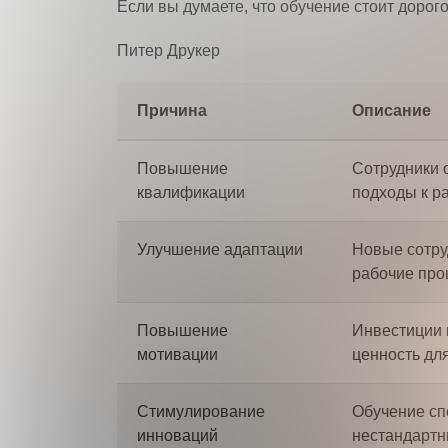
Если вы думаете, что обучение стоит дорог
Питер Друкер
Причина
Описание
Повышение
Сотрудники 
квалификации
подходы к ра
Улучшение адаптации
Новые сотру
рабочие про
Повышение
Инвестиции 
мотивации
ценность дл
Стимулирование
Обучение сп
инноваций
нестандартн