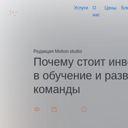
Услуги
О
Цены
Бл
нас
Главная
Блог
Почему стоит инвестировать в обучение и 
Редакция
Motion studio
Почему стоит инв
Ваш
в обучение и раз
Ваш 
команды
Ваша
6085
2025-11-19
Чтения: 6 минут