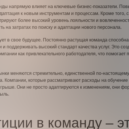
ды напрямую влияет на ключевые бизнес-показатели. Повы
даптация к новым инструментам и процессам. Кроме того, с
рируют более высокий уровень лояльности и вовлеченности
ть на затратах по поиску и адаптации нового персонала.
ует в свое будущее. Постоянно растущая команда способна
 и поддерживать высокий стандарт качества услуг. Это со
омпании как привлекательного работодателя, что помогает 
рынки меняются стремительно, единственной по-настоящему
а. Компании, которые рассматривают расходы на обучение п
грыше. Они не просто адаптируются к изменениям, они фо
быль.
иции в команду – э