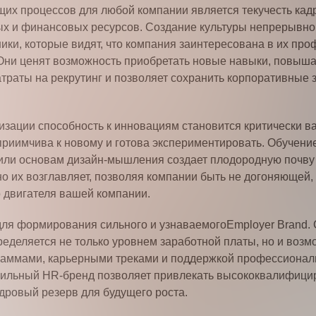
их процессов для любой компании является текучесть кадр
ых и финансовых ресурсов. Создание культуры непрерывн
ики, которые видят, что компания заинтересована в их про
Они ценят возможность приобретать новые навыки, повыша
атраты на рекрутинг и позволяет сохранить корпоративные 
зации способность к инновациям становится критически в
сприимчива к новому и готова экспериментировать. Обучени
 или основам дизайн-мышления создает плодородную почву
но их возглавляет, позволяя компании быть не догоняющей,
о двигателя вашей компании.
ля формирования сильного и узнаваемогоEmployer Brand. 
ределяется не только уровнем заработной платы, но и возм
аммами, карьерными треками и поддержкой профессиональ
 Сильный HR-бренд позволяет привлекать высококвалифиц
дровый резерв для будущего роста.