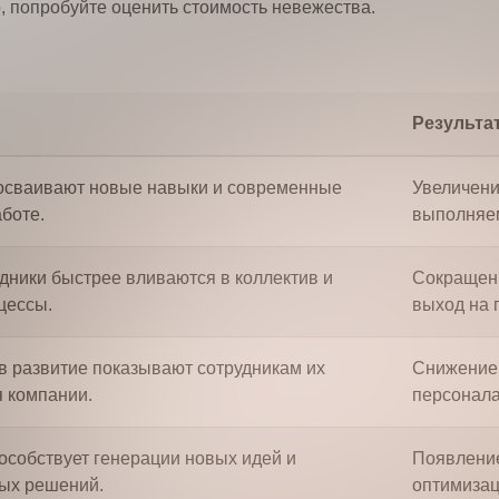
о, попробуйте оценить стоимость невежества.
Результа
осваивают новые навыки и современные
Увеличени
боте.
выполняем
дники быстрее вливаются в коллектив и
Сокращени
цессы.
выход на 
в развитие показывают сотрудникам их
Снижение 
я компании.
персонала
особствует генерации новых идей и
Появление
ых решений.
оптимизац