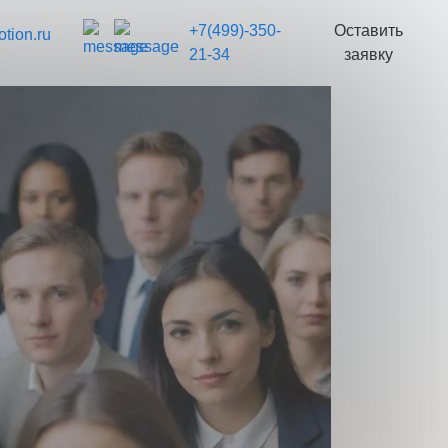
+7(499)-350-
Оставить
tion.ru
21-34
заявку