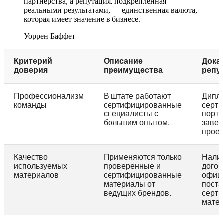
партнерства, а репутация, подкрепленная
реальными результатами, — единственная валюта,
которая имеет значение в бизнесе.
Уоррен Баффет
Критерий
Описание
Дока
доверия
преимущества
репу
Профессионализм
В штате работают
Дипл
команды
сертифицированные
серти
специалисты с
порт
большим опытом.
заве
проек
Качество
Применяются только
Нали
используемых
проверенные и
догов
материалов
сертифицированные
офиц
материалы от
пост
ведущих брендов.
серт
мате