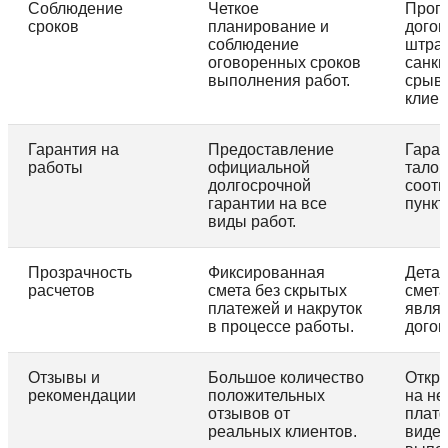
Соблюдение
Четкое
Проп
сроков
планирование и
догов
соблюдение
штра
оговоренных сроков
санкц
выполнения работ.
срыв,
клиен
Гарантия на
Предоставление
Гара
работы
официальной
талон
долгосрочной
соот
гарантии на все
пункт
виды работ.
Прозрачность
Фиксированная
Дета
расчетов
смета без скрытых
смета
платежей и накруток
являе
в процессе работы.
догов
Отзывы и
Большое количество
Откр
рекомендации
положительных
на н
отзывов от
плат
реальных клиентов.
виде