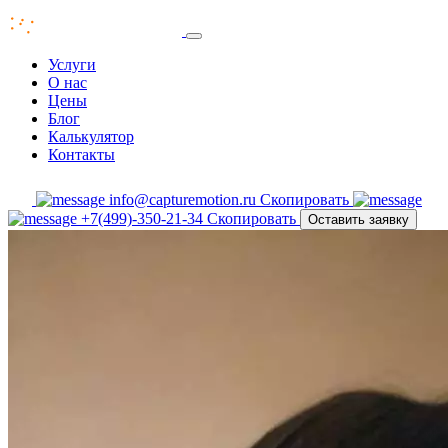
Услуги
О нас
Цены
Блог
Калькулятор
Контакты
info@capturemotion.ru
Скопировать
+7(499)-350-21-34
Скопировать
Оставить заявку