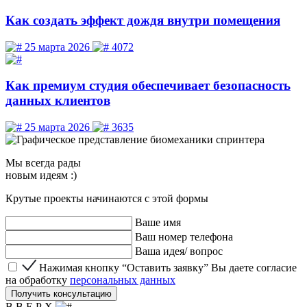
Как создать эффект дождя внутри помещения
25 марта 2026
4072
Как премиум студия обеспечивает безопасность
данных клиентов
25 марта 2026
3635
Мы
всегда рады
новым идеям :)
Крутые проекты начинаются с этой формы
Ваше имя
Ваш номер телефона
Ваша идея/ вопрос
Нажимая кнопку “Оставить заявку” Вы даете согласие 
Нажимая кнопку “Оставить заявку” Вы даете согласие
на обработку
персональных данных
Получить консультацию
В В Е Р Х