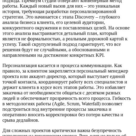
подхода. Премиум студии отвергают конвейерный метод
работы. Каждый новый вызов для них – это уникальная
история, требующая разработки персонализированной
стратегии. Это начинается с этапа Discovery – глубокого
анализа бизнеса клиента, его целевой аудитории,
конкурентного окружения и поставленных целей. На основе
этого анализа выстраивается детальный план, который
является не формальностью, а реальным дорожной картой к
успеху. Такой скрупулезный подход гарантирует, что все
решения будут не случайными, а обоснованными и
направленными на достижение конкретных KPI.
Персонализация касается и процесса коммуникации. Как
правило, за клиентом закрепляется персональный менеджер
проекта или аккаунт-директор, который выступает единой
точкой контакта, координирует работу всех специалистов и
держит клиента в курсе всех этапов работы. Это избавляет
заказчика от необходимости общаться с десятком разных
людей и обеспечивает прозрачность всего процесса. Гибкость
в методологиях работы (Agile, Scrum, Waterfall) позволяет
подстроиться под внутренние процессы заказчика и
оперативно вносить корректировки без потери качества и
срыва дедлайнов.
Для сложных проектов критически важна безупречность
исполнения на техническом уровне. Речь идет не только об