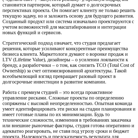
становится партнером, который думает о долгосрочных
перспективах проекта. Он помогает клиенту не только решить
текущую задачу, но и заложить основу для будущего развития.
Созданный продукт или система изначально проектируются с
учетом возможностей для масштабирования и интеграции
новых функций и сервисов.
Стратегический подход означает, что студия предлагает
решения, которые усиливают конкурентные преимущества
бизнеса клиента. Маркетологи думают о воронке продаж и
LTV (Lifetime Value), дизайнеры – о усилении лояльности к
бренду, а разработчики – о том, как снизить TCO (Total Cost of
Ownership) за счет оптимизированной архитектуры. Такой
всеобъемлющий взгляд превращает разовый проект в
долгосрочные инвестиции в развитие компании.
Работа с премиум студией – это всегда проактивное
управление рисками. Сложные проекты по определению
сопряжены с высокой неопределенностью. Опытная команда
умеет идентифицировать эти риски на стадии планирования и
имеет готовые планы по их минимизации. Будь то
технические сложности, изменения в требованиях заказчика
или внешние рыночные факторы, студия готова оперативно и
адекватно реагировать, не ставя под угрозу сроки и бюджет
проекта. Надежность и предсказуемость результата для