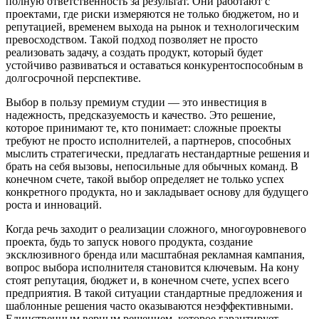
полную ответственность за результат. Они работают с
проектами, где риски измеряются не только бюджетом, но и
репутацией, временем выхода на рынок и технологическим
превосходством. Такой подход позволяет не просто
реализовать задачу, а создать продукт, который будет
устойчиво развиваться и оставаться конкурентоспособным в
долгосрочной перспективе.
Выбор в пользу премиум студии — это инвестиция в
надежность, предсказуемость и качество. Это решение,
которое принимают те, кто понимает: сложные проекты
требуют не просто исполнителей, а партнеров, способных
мыслить стратегически, предлагать нестандартные решения и
брать на себя вызовы, непосильные для обычных команд. В
конечном счете, такой выбор определяет не только успех
конкретного продукта, но и закладывает основу для будущего
роста и инноваций.
Когда речь заходит о реализации сложного, многоуровневого
проекта, будь то запуск нового продукта, создание
эксклюзивного бренда или масштабная рекламная кампания,
вопрос выбора исполнителя становится ключевым. На кону
стоят репутация, бюджет и, в конечном счете, успех всего
предприятия. В такой ситуации стандартные предложения и
шаблонные решения часто оказываются неэффективными.
Единственным верным решением, которое гарантирует