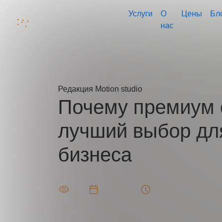
Услуги
О
Цены
Бл
нас
Главная
Блог
Почему премиум студия — лучший выбор дл
Редакция
Motion studio
Почему премиум 
Ваш
лучший выбор дл
Ваш 
бизнеса
Ваша
7254
2025-11-18
Чтения: 6 минут