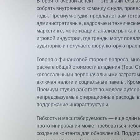
Второй ключевой аспект — это значительна
собрать внутреннюю команду с нуля, провес
годы. Премиум-студия предлагает вам гото
административные, кадровые и технические 
маркетинге, монетизации, анализе рынка и
игровой индустрии, где тренды могут появл
аудиторию и получаете фору, которую практ
Говоря о финансовой стороне вопроса, мно
расчете общей стоимости владения (Total C
колоссальными первоначальными затратами:
включая налоги и социальные пакеты. Кроме
Премиум-студия работает по модели аутсорс
непредсказуемые операционные расходы в к
поддержание инфраструктуры.
Гибкость и масштабируемость — еще один 
прототипирования может требоваться небол
создание контента для обновлений. Поддер