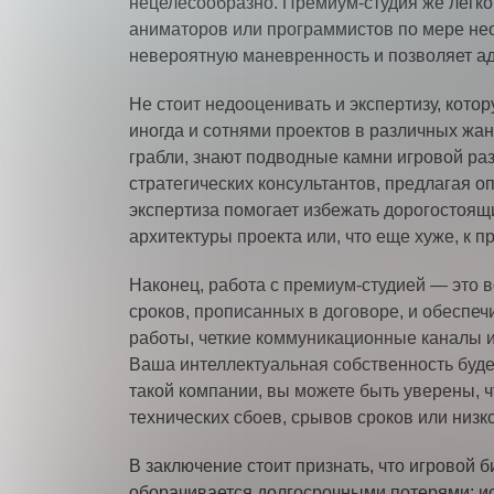
нецелесообразно. Премиум-студия же легк
аниматоров или программистов по мере необ
невероятную маневренность и позволяет а
Не стоит недооценивать и экспертизу, кото
иногда и сотнями проектов в различных жа
грабли, знают подводные камни игровой раз
стратегических консультантов, предлагая 
экспертиза помогает избежать дорогостоящ
архитектуры проекта или, что еще хуже, к п
Наконец, работа с премиум-студией — это 
сроков, прописанных в договоре, и обеспе
работы, четкие коммуникационные каналы и
Ваша интеллектуальная собственность буд
такой компании, вы можете быть уверены, ч
технических сбоев, срывов сроков или низко
В заключение стоит признать, что игровой 
оборачивается долгосрочными потерями: ис