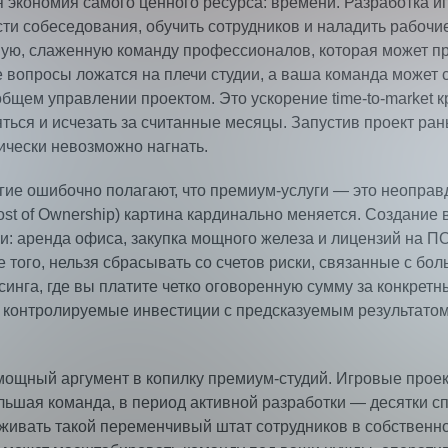
я экономия самого ценного ресурса: времени. Разработка 
ти собеседования, обучить сотрудников и наладить рабочие
вую, слаженную команду профессионалов, которая может пр
вопросы ложатся на плечи студии, а ваша команда может с
 общем управлении проектом. Это ускорение time-to-market
яться и исчезать за считанные месяцы. Запустив проект ра
ически невозможно нагнать.
гие ошибочно полагают, что премиум-услуги — это неоправ
ost of Ownership) картина кардинально меняется. Создание
 аренда офиса, закупка мощного железа и лицензий на ПО
 того, нельзя сбрасывать со счетов риски, связанные с бол
инга, где вы платите четко оговоренную сумму за конкрет
онтролируемые инвестиции с предсказуемым результатом. В
мощный аргумент в копилку премиум-студий. Игровые прое
ьшая команда, в период активной разработки — десятки сп
живать такой переменчивый штат сотрудников в собственн