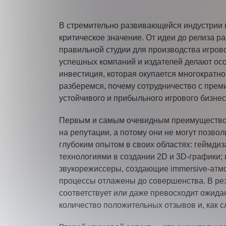
В стремительно развивающейся индустрии ви
критическое значение. От идеи до релиза 
правильной студии для производства игрово
успешных компаний и издателей делают осо
инвестиция, которая окупается многократно
разберемся, почему сотрудничество с прем
устойчивого и прибыльного игрового бизнес
Первым и самым очевидным преимуществом 
на репутации, а потому они не могут позво
глубоким опытом в своих областях: геймди
технологиями в создании 2D и 3D-графики;
звукорежиссеры, создающие immersive-атм
процессы отлажены до совершенства. В резу
соответствует или даже превосходит ожида
количество положительных отзывов и, как с