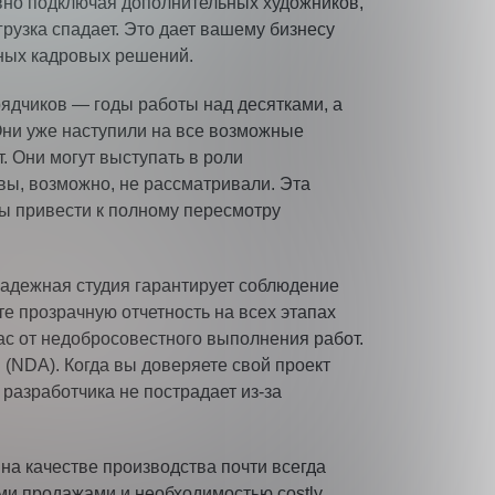
вно подключая дополнительных художников,
рузка спадает. Это дает вашему бизнесу
ных кадровых решений.
рядчиков — годы работы над десятками, а
Они уже наступили на все возможные
. Они могут выступать в роли
вы, возможно, не рассматривали. Эта
бы привести к полному пересмотру
Надежная студия гарантирует соблюдение
е прозрачную отчетность на всех этапах
ас от недобросовестного выполнения работ.
(NDA). Когда вы доверяете свой проект
 разработчика не пострадает из-за
 на качестве производства почти всегда
ми продажами и необходимостью costly