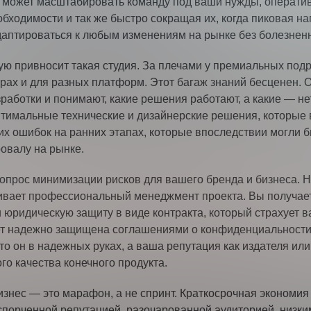
о может масштабировать команду под ваши нужды, операти
ходимости и так же быстро сокращая их, когда пиковая наг
даптироваться к любым изменениям на рынке без болезнен
рую привносит такая студия. За плечами у премиальных под
нрах и для разных платформ. Этот багаж знаний бесценен. 
работки и понимают, какие решения работают, а какие — нет
оптимальные технические и дизайнерские решения, которые 
их ошибок на ранних этапах, которые впоследствии могли 
ровалу на рынке.
вопрос минимизации рисков для вашего бренда и бизнеса. 
чивает профессиональный менеджмент проекта. Вы получает
 юридическую защиту в виде контракта, который страхует в
ет надежно защищена соглашениями о конфиденциальности 
то он в надежных руках, а ваша репутация как издателя или
го качества конечного продукта.
бизнес — это марафон, а не спринт. Краткосрочная экономия
порченной репутацией, разочарованной аудиторией, низки