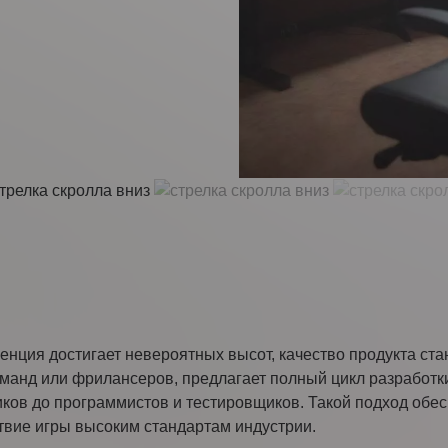
жимая кнопку “Оставить заявку” Вы даете согласие на обр
обработку
персональных данных
Получить консультацию
ренция достигает невероятных высот, качество продукта ст
оманд или фрилансеров, предлагает полный цикл разработ
иков до программистов и тестировщиков. Такой подход обе
ствие игры высоким стандартам индустрии.