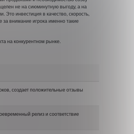
ацелен не на сиюминутную выгоду, а на
. Это инвестиция в качество, скорость,
бе за внимание игрока именно такие
кта на конкурентном рынке.
оков, создает положительные отзывы
воевременный релиз и соответствие