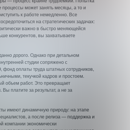
игры — процесс крайне трудоемкий. Попытка
 процессы может занять месяцы, а то и
иступить к работе немедленно. Все
осредоточиться на стратегических задачах:
 критически важно в быстро меняющейся
ньше конкурентов, вы захватываете
данно дорого. Однако при детальном
 внутренней студии сопряжено с
, фонд оплаты труда штатных сотрудников,
ьничными, текучкой кадров и простоем.
ный объем работ. Это превращает
ы платите за результат, а не за
кты имеют динамичную природу: на этапе
ециалистов, а после релиза — поддержка и
ой компании экономически