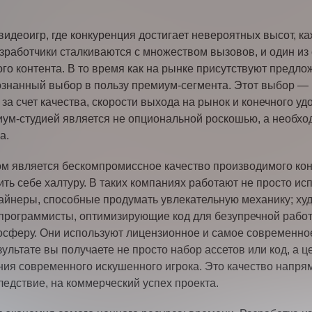
деоигр, где конкуренция достигает невероятных высот, ка
разработчики сталкиваются с множеством вызовов, и один 
го контента. В то время как на рынке присутствуют предл
знанный выбор в пользу премиум-сегмента. Этот выбор — не
 за счет качества, скорости выхода на рынок и конечного у
иум-студией является не опциональной роскошью, а необх
а.
является бескомпромиссное качество производимого конт
лить себе халтуру. В таких компаниях работают не просто и
зайнеры, способные продумать увлекательную механику; х
 программисты, оптимизирующие код для безупречной рабо
осферу. Они используют лицензионное и самое современное
льтате вы получаете не просто набор ассетов или код, а 
ния современного искушенного игрока. Это качество напрям
ледствие, на коммерческий успех проекта.