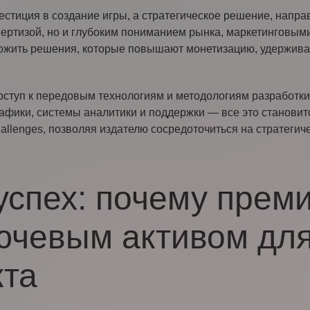
естиция в создание игры, а стратегическое решение, напра
спертизой, но и глубоким пониманием рынка, маркетинговым
ожить решения, которые повышают монетизацию, удержива
доступ к передовым технологиям и методологиям разработк
фики, системы аналитики и поддержки — все это становитс
llenges, позволяя издателю сосредоточиться на стратегич
успех: почему прем
ючевым активом дл
кта