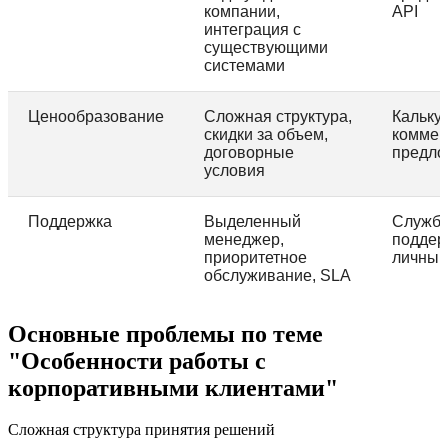
компании,
API
интеграция с
существующими
системами
Ценообразование
Сложная структура,
Кальку
скидки за объем,
коммер
договорные
предло
условия
Поддержка
Выделенный
Служб
менеджер,
поддер
приоритетное
личный
обслуживание, SLA
Основные проблемы по теме
"Особенности работы с
корпоративными клиентами"
Сложная структура принятия решений