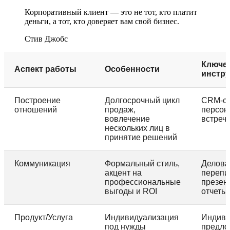
Корпоративный клиент — это не тот, кто платит
деньги, а тот, кто доверяет вам свой бизнес.
Стив Джобс
Ключе
Аспект работы
Особенности
инстр
Построение
Долгосрочный цикл
CRM-си
отношений
продаж,
персон
вовлечение
встреч
нескольких лиц в
принятие решений
Коммуникация
Формальный стиль,
Делова
акцент на
перепи
профессиональные
презен
выгоды и ROI
отчеты
Продукт/Услуга
Индивидуализация
Индиви
под нужды
предло