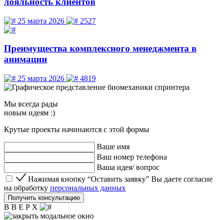
лояльность клиентов
25 марта 2026
2527
Преимущества комплексного менеджмента в
анимации
25 марта 2026
4819
Мы
всегда рады
новым идеям :)
Крутые проекты начинаются с этой формы
Ваше имя
Ваш номер телефона
Ваша идея/ вопрос
Нажимая кнопку “Оставить заявку” Вы даете согласие 
Нажимая кнопку “Оставить заявку” Вы даете согласие
на обработку
персональных данных
Получить консультацию
В В Е Р Х