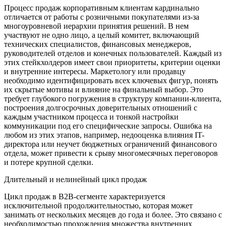
Процесс продаж корпоративным клиентам кардинально
отличается от работы с розничными покупателями из-за
многоуровневой иерархии принятия решений. В нем
участвуют не одно лицо, а целый комитет, включающий
технических специалистов, финансовых менеджеров,
руководителей отделов и конечных пользователей. Каждый из
этих стейкхолдеров имеет свои приоритеты, критерии оценки
и внутренние интересы. Маркетологу или продавцу
необходимо идентифицировать всех ключевых фигур, понять
их скрытые мотивы и влияние на финальный выбор. Это
требует глубокого погружения в структуру компании-клиента,
построения долгосрочных доверительных отношений с
каждым участником процесса и тонкой настройки
коммуникации под его специфические запросы. Ошибка на
любом из этих этапов, например, недооценка влияния IT-
директора или неучет бюджетных ограничений финансового
отдела, может привести к срыву многомесячных переговоров
и потере крупной сделки.
Длительный и нелинейный цикл продаж
Цикл продаж в B2B-сегменте характеризуется
исключительной продолжительностью, которая может
занимать от нескольких месяцев до года и более. Это связано с
необходимостью прохождения множества внутренних