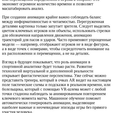
экономит огромное количество времени и позволяет
масштабировать анализ.
При создании анимации крайне важно соблюдать баланс
между информативностью и читаемостью. Перегруженная
деталями картинка только запутает зрителя. Следует выделять
цветом ключевых игроков или объекты, использовать стрелки
для обозначения направления движения, анимацию
траекторий для пасов и ударов. Часто применяют упрощенные
модели — например, отображают игроков не в виде фигурок,
а в виде точек с номерами, чтобы сосредоточить внимание на
их расположении и перемещении, а не на деталях.
Взгляд в будущее показывает, что роль анимации в
спортивной аналитике будет только расти. Развитие
технологий виртуальной и дополненной реальности
открывает фантастические перспективы. Уже сейчас можно
представить тренера, который в очках AR видит на настоящем
поле тактические схемы и подсказки в реальном времени, или
болельщика, который с помощью VR-шлема может с любой
точки стадиона наблюдать за анимированным повторением
ключевого момента матча. Машинное обучение поможет
автоматически генерировать анимации, выделяющие
наиболее важные и неочевидные эпизоды игры без прямого
участия человека.