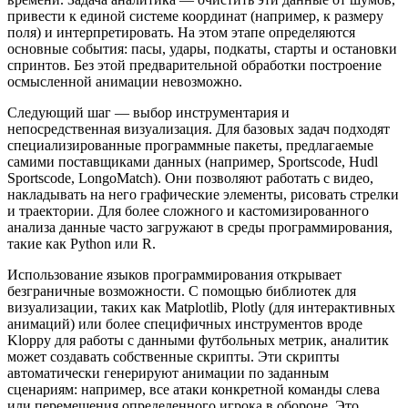
привести к единой системе координат (например, к размеру
поля) и интерпретировать. На этом этапе определяются
основные события: пасы, удары, подкаты, старты и остановки
спринтов. Без этой предварительной обработки построение
осмысленной анимации невозможно.
Следующий шаг — выбор инструментария и
непосредственная визуализация. Для базовых задач подходят
специализированные программные пакеты, предлагаемые
самими поставщиками данных (например, Sportscode, Hudl
Sportscode, LongoMatch). Они позволяют работать с видео,
накладывать на него графические элементы, рисовать стрелки
и траектории. Для более сложного и кастомизированного
анализа данные часто загружают в среды программирования,
такие как Python или R.
Использование языков программирования открывает
безграничные возможности. С помощью библиотек для
визуализации, таких как Matplotlib, Plotly (для интерактивных
анимаций) или более специфичных инструментов вроде
Kloppy для работы с данными футбольных метрик, аналитик
может создавать собственные скрипты. Эти скрипты
автоматически генерируют анимации по заданным
сценариям: например, все атаки конкретной команды слева
или перемещения определенного игрока в обороне. Это