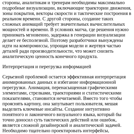
стороны, аналитикам и тренерам необходимы максимально
подробные визуализации, включающие траектории движения,
зоны покрытия, векторы скорости и тактические построения в
реальном времени. С другой стороны, создание таких
сложных анимаций требует значительных вычислительных
мощностей и времени. В условиях матча, где решения нужно
принимать мгновенно, задержка в генерации визуализации
делает ее бесполезной. Поэтому разработчики вынуждены
идти на компромиссы, упрощая модели и жертвуя частью
деталей ради производительности, что может снизить
аналитическую ценность конечного продукта.
Интерпретация и перегрузка информацией
Серьезной проблемой остается эффективная интерпретация
анимированных данных и избегание информационной
перегрузки. Анимация, перенасыщенная графическими
элементами, стрелками, траекториями и статистическими
показателями, становится нечитаемой. Вместо того чтобы
прояснять картину, она запутывает пользователя, мешая
выделить ключевые инсайты. Создание интуитивно
понятного и лаконичного визуального языка, который бы
точно доносил суть тактических действий или ошибок,
является сложной дизайнерской и аналитической задачей.
Необходимо тщательно проектировать интерфейсы,