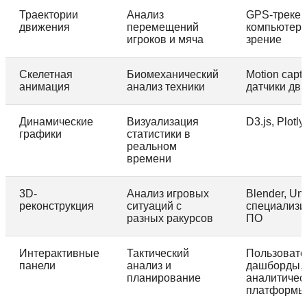
Траектории
Анализ
GPS-трекер
движения
перемещений
компьютер
игроков и мяча
зрение
Скелетная
Биомеханический
Motion captu
анимация
анализ техники
датчики дв
Динамические
Визуализация
D3.js, Plotly
графики
статистики в
реальном
времени
3D-
Анализ игровых
Blender, Uni
реконструкция
ситуаций с
специализи
разных ракурсов
ПО
Интерактивные
Тактический
Пользовате
панели
анализ и
дашборды,
планирование
аналитичес
платформы