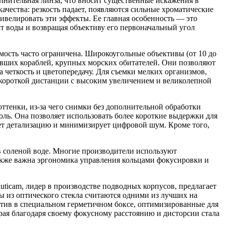
олнительная линза, что вносит существенные искажения в
ачества: резкость падает, появляются сильные хроматические
нивелировать эти эффекты. Ее главная особенность — это
т воды и возвращая объективу его первоначальный угол
мость часто ограничена. Широкоугольные объективы (от 10 до
нувших кораблей, крупных морских обитателей. Они позволяют
 четкость и цветопередачу. Для съемки мелких организмов,
ь короткой дистанции с высоким увеличением и великолепной
ттенки, из-за чего снимки без дополнительной обработки
роль. Она позволяет использовать более короткие выдержки для
ет детализацию и минимизирует цифровой шум. Кроме того,
в соленой воде. Многие производители используют
акже важна эргономика управления кольцами фокусировки и
icam, лидер в производстве подводных корпусов, предлагает
ы из оптического стекла считаются одними из лучших на
ктив в специальном герметичном боксе, оптимизированные для
орая благодаря своему фокусному расстоянию и дисторсии стала