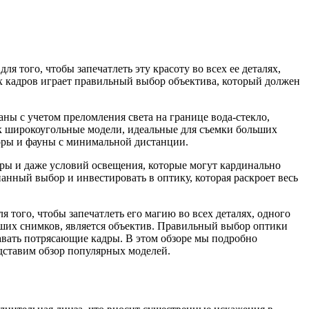
 того, чтобы запечатлеть эту красоту во всех ее деталях,
х кадров играет правильный выбор объектива, который должен
ы с учетом преломления света на границе вода-стекло,
ак широкоугольные модели, идеальные для съемки больших
оры и фауны с минимальной дистанции.
еры и даже условий освещения, которые могут кардинально
нный выбор и инвестировать в оптику, которая раскроет весь
того, чтобы запечатлеть его магию во всех деталях, одного
ших снимков, является объектив. Правильный выбор оптики
давать потрясающие кадры. В этом обзоре мы подробно
дставим обзор популярных моделей.