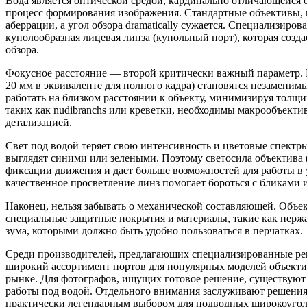
Вода является оптической средой, кардинально отличающейся о
процесс формирования изображения. Стандартные объективы, пр
аберрации, а угол обзора dramatically сужается. Специализиро
куполообразная лицевая линза (купольный порт), которая соз
обзора.
Фокусное расстояние — второй критически важный параметр. И
20 мм в эквиваленте для полного кадра) становятся незамени
работать на близком расстоянии к объекту, минимизируя толщи
таких как nudibranchs или креветки, необходимы макрообъект
детализацией.
Свет под водой теряет свою интенсивность и цветовые спектр
выглядят синими или зелеными. Поэтому светосила объектива (м
фиксации движения и дает больше возможностей для работы в
качественное просветление линз помогает бороться с бликами
Наконец, нельзя забывать о механической составляющей. Объе
специальные защитные покрытия и материалы, такие как нерж
зума, которыми должно быть удобно пользоваться в перчатках.
Среди производителей, предлагающих специализированные реш
широкий ассортимент портов для популярных моделей объектив
рынке. Для фотографов, ищущих готовое решение, существуют 
работы под водой. Отдельного внимания заслуживают решения о
практически легендарным выбором для подводных широкоугол