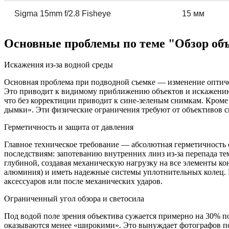
Sigma 15mm f/2.8 Fisheye
15 мм
Основные проблемы по теме "Обзор объ
Искажения из-за водной среды
Основная проблема при подводной съемке — изменение оптичес
Это приводит к видимому приближению объектов и искажению 
что без корректиции приводит к сине-зеленым снимкам. Кроме т
дымки». Эти физические ограничения требуют от объективов 
Герметичность и защита от давления
Главное техническое требование — абсолютная герметичность 
последствиям: запотеванию внутренних линз из-за перепада т
глубиной, создавая механическую нагрузку на все элементы к
алюминия) и иметь надежные системы уплотнительных колец. Пр
аксессуаров или после механических ударов.
Ограниченный угол обзора и светосила
Под водой поле зрения объектива сужается примерно на 30% п
оказываются менее «широкими». Это вынуждает фотографов под