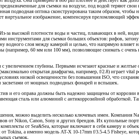
т воздуха. Она примерно в 800 раз плотнее и действует как доп
едназначенные для съемки на воздухе, под водой теряют свои к
ванная подводная оптика сконструирована таким образом, чтобы 
дает виртуальное изображение, компенсируя преломляющий эффек
з-за высокой плотности воды и частиц, плавающих в ней, види
мыми инструментами для съемки больших объектов: рифов, зато
ну водного слоя между камерой и целью, что напрямую влияет на
ивы (например, 60 мм или 100 мм), позволяющие снимать с очен
ы с увеличением глубины. Первыми исчезают красные и желтые о
аксимально открытая диафрагма, например, f/2.8) играет vital 
 условиях низкой освещенности без повышения ISO, что сохраня
 и засветами от мощных подводных фонарей и вспышек.
ктив и его оправа должны быть надежно защищены от коррозии 
авеющая сталь или алюминий с антикоррозийной обработкой. Т
ения, можно выделить несколько ключевых имен. Компания Naut
ов от Nikon, Canon, Sony и других брендов. Их купольные порт
комплекты от Sea&Sea, которые включают в себя камеру и объе
т Tokina, а именно модель AT-X 10-17mm f/3.5-4.5 Fisheye, кот
ьных съемок.