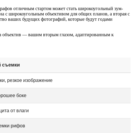
ографов отличным стартом может стать широкоугольный зум-
а с широкоугольным объективом для общих планов, а вторая с
ство ваших будущих фотографий, которые будут годами
 а объектив — вашим вторым глазом, адаптированным к
й съемки
ки, резкое изображение
орошее боке
ита от влаги
ъемки рифов