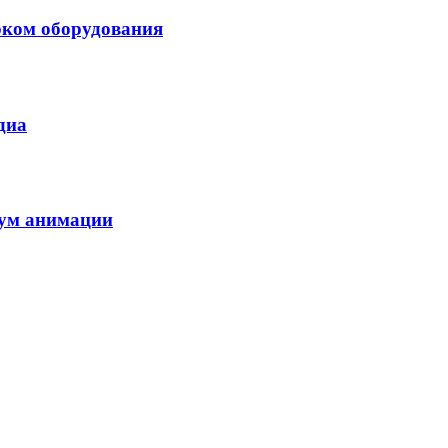
рком оборудования
диа
иум анимации