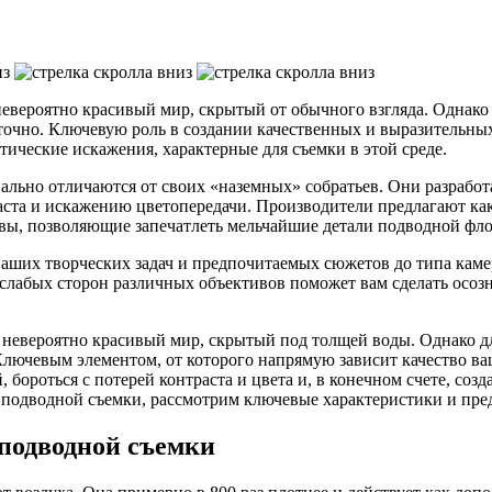
вероятно красивый мир, скрытый от обычного взгляда. Однако для
точно. Ключевую роль в создании качественных и выразительны
тические искажения, характерные для съемки в этой среде.
ьно отличаются от своих «наземных» собратьев. Они разработан
траста и искажению цветопередачи. Производители предлагают к
ивы, позволяющие запечатлеть мельчайшие детали подводной фл
ваших творческих задач и предпочитаемых сюжетов до типа кам
лабых сторон различных объективов поможет вам сделать осозна
невероятно красивый мир, скрытый под толщей воды. Однако для 
Ключевым элементом, от которого напрямую зависит качество ва
бороться с потерей контраста и цвета и, в конечном счете, соз
я подводной съемки, рассмотрим ключевые характеристики и пре
 подводной съемки