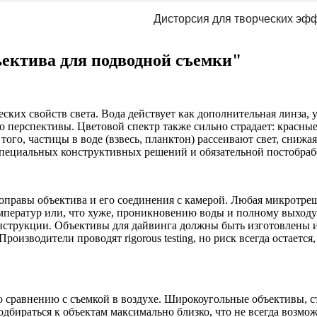
Дисторсия для творческих эфф
ектива для подводной съемки"
ких свойств света. Вода действует как дополнительная линза, 
перспективы. Цветовой спектр также сильно страдает: красные
ого, частицы в воде (взвесь, планктон) рассеивают свет, снижа
специальных конструктивных решений и обязательной постобраб
оправы объектива и его соединения с камерой. Любая микротре
емператур или, что хуже, проникновению воды и полному выходу
онструкции. Объективы для дайвинга должны быть изготовлены 
оизводители проводят rigorous testing, но риск всегда остает
о сравнению с съемкой в воздухе. Широкоугольные объективы, с
бираться к объектам максимально близко, что не всегда возмож