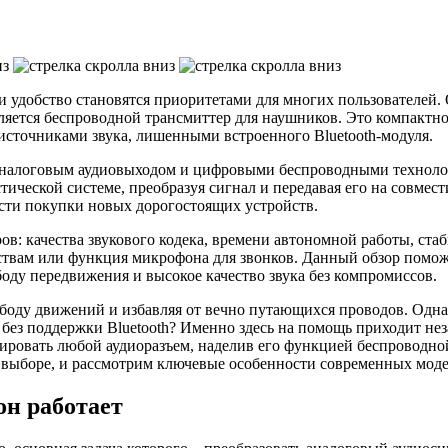
и удобство становятся приоритетами для многих пользователей
вляется беспроводной трансмиттер для наушников. Это компакт
сточниками звука, лишенными встроенного Bluetooth-модуля.
аналоговым аудиовыходом и цифровыми беспроводными технолог
стической системе, преобразуя сигнал и передавая его на совме
сти покупки новых дорогостоящих устройств.
ов: качества звукового кодека, времени автономной работы, ст
твам или функция микрофона для звонков. Данный обзор поможе
оду передвижения и высокое качество звука без компромиссов.
оду движений и избавляя от вечно путающихся проводов. Однако
ез поддержки Bluetooth? Именно здесь на помощь приходит нез
ировать любой аудиоразъем, наделив его функцией беспроводной 
го выборе, и рассмотрим ключевые особенности современных моде
он работает