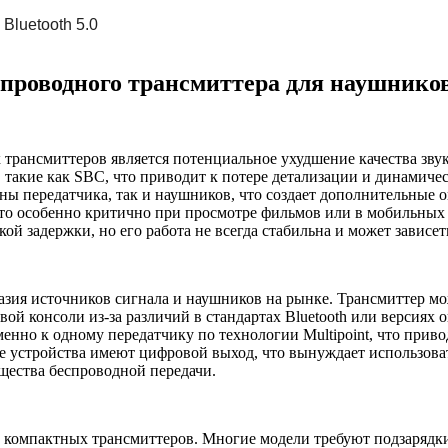
Bluetooth 5.0
спроводного трансмиттера для наушнико
трансмиттеров является потенциальное ухудшение качества зв
такие как SBC, что приводит к потере детализации и динамичес
ы передатчика, так и наушников, что создает дополнительные о
 Это особенно критично при просмотре фильмов или в мобильных
 задержки, но его работа не всегда стабильна и может зависеть
зия источников сигнала и наушников на рынке. Трансмиттер мо
ой консоли из-за различий в стандартах Bluetooth или версиях 
енно к одному передатчику по технологии Multipoint, что прив
 устройства имеют цифровой выход, что вынуждает использовать 
щества беспроводной передачи.
компактных трансмиттеров. Многие модели требуют подзарядки 