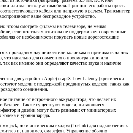
игнал из источника (например, разъема 3.5 мм, RCA или
лонки или магнитолу автомобиля. Принцип его работы прост:
 соответствующего кабеля или напрямую в разъем. Трансмиттер
и воспроизводит ваше беспроводное устройство.
в: чтобы смотреть фильмы на телевизоре, не мешая
обиле, если штатная магнитола не поддерживает современные
избавляя от необходимости покупать новые дорогостоящие
ться к проводным наушникам или колонкам и принимать на них
, что идеально для совместного просмотра кино или
так как именно они определяют качество звука и наличие
ество для устройств Apple) и aptX Low Latency (критически
ществуют модели с поддержкой продвинутых кодеков, таких как
проводного соединения.
е питание от встроенного аккумулятора, что делает их
сти батареи. Также существуют модели, питающиеся
рм-фактор и дизайн могут быть разными: от миниатюрных
кодека и уровня заряда.
м jack, но и оптическим входом (Toslink) для подключения к
нсмиттер и, например, смартфон. Управление обычно