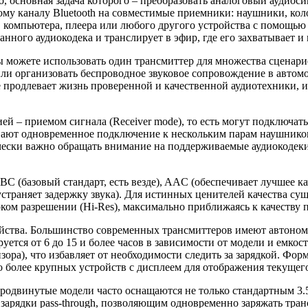
о, основная задача которого – преобразовать аналоговый аудиос
ному каналу Bluetooth на совместимые приемники: наушники, ко
, компьютера, плеера или любого другого устройства с помощью
анного аудиокодека и транслирует в эфир, где его захватывает 
 можете использовать один трансмиттер для множества сценарие
ли организовать беспроводное звуковое сопровождение в автом
е продлевает жизнь проверенной и качественной аудиотехники, 
й – приемом сигнала (Receiver mode), то есть могут подключа
вают одновременное подключение к нескольким парам наушников
ски важно обращать внимание на поддерживаемые аудиокодеки, 
(базовый стандарт, есть везде), AAC (обеспечивает лучшее кач
устраняет задержку звука). Для истинных ценителей качества су
ком разрешении (Hi-Res), максимально приближаясь к качеству 
йства. Большинство современных трансмиттеров имеют автономно
ется от 6 до 15 и более часов в зависимости от модели и емко
зора), что избавляет от необходимости следить за зарядкой. Фо
более крупных устройств с дисплеем для отображения текущего 
двинутые модели часто оснащаются не только стандартным 3.5 м
 зарядки pass-through, позволяющим одновременно заряжать тра