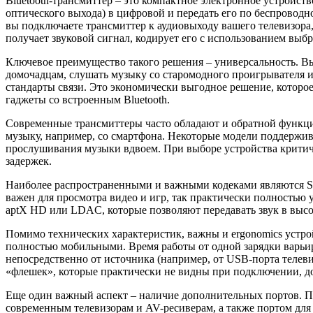
Bluetooth-трансмиттер – это компактное электронное устройств
оптического выхода) в цифровой и передать его по беспровод
вы подключаете трансмиттер к аудиовыходу вашего телевизора
получает звуковой сигнал, кодирует его с использованием выбр
Ключевое преимущество такого решения – универсальность. Вы
домочадцам, слушать музыку со старомодного проигрывателя и
стандарты связи. Это экономически выгодное решение, которо
гаджеты со встроенным Bluetooth.
Современные трансмиттеры часто обладают и обратной функцие
музыку, например, со смартфона. Некоторые модели поддержи
прослушивания музыки вдвоем. При выборе устройства критиче
задержек.
Наиболее распространенными и важными кодеками являются SBC 
важен для просмотра видео и игр, так практически полностью 
aptX HD или LDAC, которые позволяют передавать звук в высо
Помимо технических характеристик, важны и ergonomics устро
полностью мобильными. Время работы от одной зарядки варьиру
непосредственно от источника (например, от USB-порта телеви
«флешек», которые практически не видны при подключении, до 
Еще один важный аспект – наличие дополнительных портов. Про
современным телевизорам и AV-ресиверам, а также портом для