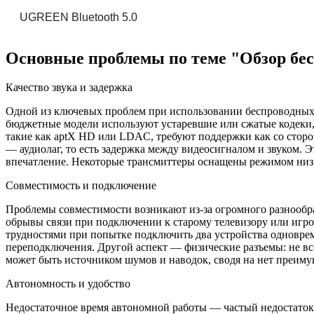
UGREEN Bluetooth 5.0
Основные проблемы по теме "Обзор бе
Качество звука и задержка
Одной из ключевых проблем при использовании беспроводных 
бюджетные модели используют устаревшие или сжатые кодеки, 
такие как aptX HD или LDAC, требуют поддержки как со сторон
— аудиолаг, то есть задержка между видеосигналом и звуком.
впечатление. Некоторые трансмиттеры оснащены режимом низкой
Совместимость и подключение
Проблемы совместимости возникают из-за огромного разнообра
обрывы связи при подключении к старому телевизору или игров
трудностями при попытке подключить два устройства одноврем
переподключения. Другой аспект — физические разъемы: не все
может быть источником шумов и наводок, сводя на нет преиму
Автономность и удобство
Недостаточное время автономной работы — частый недостаток 