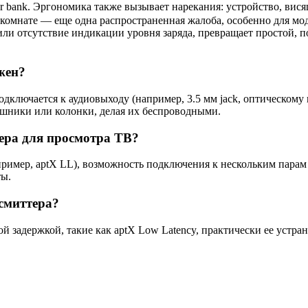
ank. Эргономика также вызывает нарекания: устройство, висящ
 комнате — еще одна распространенная жалоба, особенно для мо
ли отсутствие индикации уровня заряда, превращает простой, п
ужен?
подключается к аудиовыходу (например, 3.5 мм jack, оптическому
аушники или колонки, делая их беспроводными.
ера для просмотра ТВ?
пример, aptX LL), возможность подключения к нескольким парам
ты.
смиттера?
ой задержкой, такие как aptX Low Latency, практически ее устра