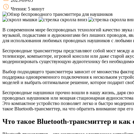
2025-09-05
Чтения: 5 минут
В современном мире беспроводных технологий качество звука 
музыкой, подкастами и аудиокнигами без лишних проводов, я
для использования любимых проводных наушников с любыми и
Беспроводные трансмиттеры представляют собой мост между 
телевизоре, компьютере, игровой консоли или даже старой аку
модернизировать существующую аудиотехнику без необходимо
Выбор подходящего трансмиттера зависит от множества фактор
поддержка одновременного подключения к нескольким устройс
моделей и выбрать оптимальное решение, которое подарит своб
Беспроводные наушники прочно вошли в нашу жизнь, даря своб
проводных наушников или мощная стационарная аудиосистема б
Это компактное устройство позволяет легко и быстро модерниз
такое Bluetooth-трансмиттер, на что обратить внимание при е
Что такое Bluetooth-трансмиттер и как 