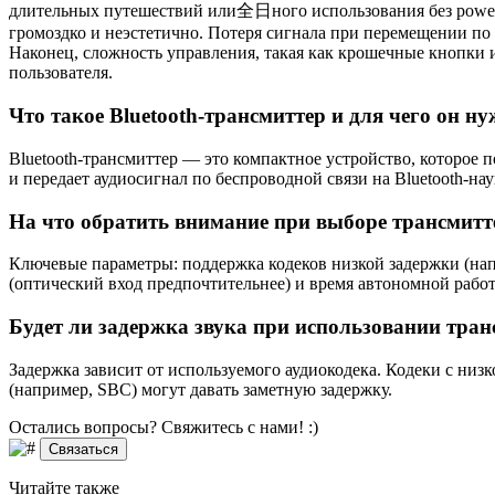
длительных путешествий или全日ного использования без power b
громоздко и неэстетично. Потеря сигнала при перемещении по
Наконец, сложность управления, такая как крошечные кнопки и
пользователя.
Что такое Bluetooth-трансмиттер и для чего он н
Bluetooth-трансмиттер — это компактное устройство, которое 
и передает аудиосигнал по беспроводной связи на Bluetooth-н
На что обратить внимание при выборе трансмитт
Ключевые параметры: поддержка кодеков низкой задержки (на
(оптический вход предпочтительнее) и время автономной рабо
Будет ли задержка звука при использовании тран
Задержка зависит от используемого аудиокодека. Кодеки с низк
(например, SBC) могут давать заметную задержку.
Остались вопросы? Свяжитесь
с нами! :)
Связаться
Читайте
также