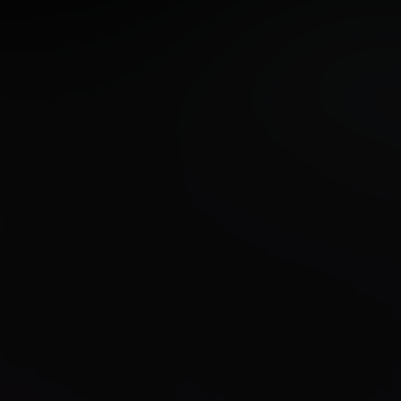
е имя
номер телефона
 идея/ вопрос
Нажимая кнопку “Оставить заявку” Вы даете согласие на