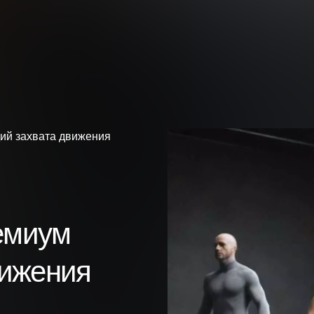
ий захвата движения
емиум
вижения