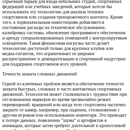
серьезный барьер для входа небольших студий, спортивных
федераций или учебных заведений, которые хотели бы
использовать эту технологию для анализа техники
спортсменов или создания тренировочного контента. Кроме
того, к первоначальным инвестициям добавляются
постоянные расходы на техническое обслуживание,
калибровку системы, обновление программного обеспечения
и аренду специализированных помещений с контролируемым
освещением. Такая финансовая нагрузка часто делает
технологию доступной только для крупных клубов или
медиа-гигантов, что ограничивает ее широкое
распространение и демократизацию в спортивной индустрии
для поддержки спортсменов всех уровней.
Точность захвата сложных движений
Одной из ключевых проблем является обеспечение точности
захвата быстрых, сложных и часто контактных спортивных
движений. Технология может сталкиваться с трудностями при
отслеживании маркеров во время чрезвычайно резких
перемещений, вращений или когда тело спортсмена частично
закрыто от камер, например, при падении, столкновении с
другим игроком или использовании инвентаря. Это приводит
к потере данных, появлению "шума" и артефактов в
анимации, которые затем требуют длительной и кропотливой