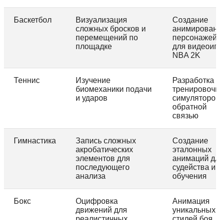
Баскетбол
Визуализация
Создание
сложных бросков и
анимирован
перемещений по
персонажей
площадке
для видеоиг
NBA 2K
Теннис
Изучение
Разработка
биомеханики подачи
тренировоч
и ударов
симуляторов
обратной
связью
Гимнастика
Запись сложных
Создание
акробатических
эталонных
элементов для
анимаций дл
последующего
судейства и
анализа
обучения
Бокс
Оцифровка
Анимация
движений для
уникальных
реалистичных
стилей боя