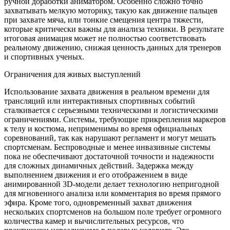
ручной доработки аниматором. Особенно сложно точно
захватывать мелкую моторику, такую как движение пальцев
при захвате мяча, или тонкие смещения центра тяжести,
которые критически важны для анализа техники. В результате
итоговая анимация может не полностью соответствовать
реальному движению, снижая ценность данных для тренеров
и спортивных ученых.
Ограничения для живых выступлений
Использование захвата движения в реальном времени для
трансляций или интерактивных спортивных событий
сталкивается с серьезными техническими и логистическими
ограничениями. Системы, требующие прикрепления маркеров
к телу и костюма, неприменимы во время официальных
соревнований, так как нарушают регламент и могут мешать
спортсменам. Беспроводные и менее инвазивные системы
пока не обеспечивают достаточной точности и надежности
для сложных динамичных действий. Задержка между
выполнением движения и его отображением в виде
анимированной 3D-модели делает технологию непригодной
для мгновенного анализа или комментария во время прямого
эфира. Кроме того, одновременный захват движения
нескольких спортсменов на большом поле требует огромного
количества камер и вычислительных ресурсов, что