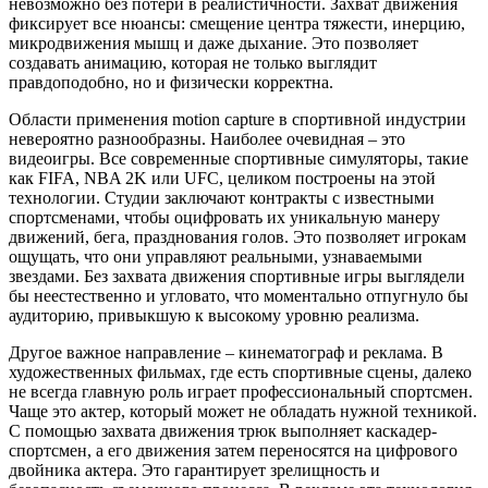
невозможно без потери в реалистичности. Захват движения
фиксирует все нюансы: смещение центра тяжести, инерцию,
микродвижения мышц и даже дыхание. Это позволяет
создавать анимацию, которая не только выглядит
правдоподобно, но и физически корректна.
Области применения motion capture в спортивной индустрии
невероятно разнообразны. Наиболее очевидная – это
видеоигры. Все современные спортивные симуляторы, такие
как FIFA, NBA 2K или UFC, целиком построены на этой
технологии. Студии заключают контракты с известными
спортсменами, чтобы оцифровать их уникальную манеру
движений, бега, празднования голов. Это позволяет игрокам
ощущать, что они управляют реальными, узнаваемыми
звездами. Без захвата движения спортивные игры выглядели
бы неестественно и угловато, что моментально отпугнуло бы
аудиторию, привыкшую к высокому уровню реализма.
Другое важное направление – кинематограф и реклама. В
художественных фильмах, где есть спортивные сцены, далеко
не всегда главную роль играет профессиональный спортсмен.
Чаще это актер, который может не обладать нужной техникой.
С помощью захвата движения трюк выполняет каскадер-
спортсмен, а его движения затем переносятся на цифрового
двойника актера. Это гарантирует зрелищность и