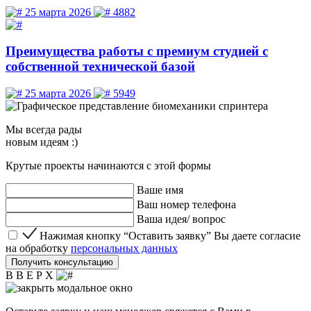
25 марта 2026
4882
Преимущества работы с премиум студией с
собственной технической базой
25 марта 2026
5949
Мы
всегда рады
новым идеям :)
Крутые проекты начинаются с этой формы
Ваше имя
Ваш номер телефона
Ваша идея/ вопрос
Нажимая кнопку “Оставить заявку” Вы даете согласие 
Нажимая кнопку “Оставить заявку” Вы даете согласие
на обработку
персональных данных
Получить консультацию
В В Е Р Х