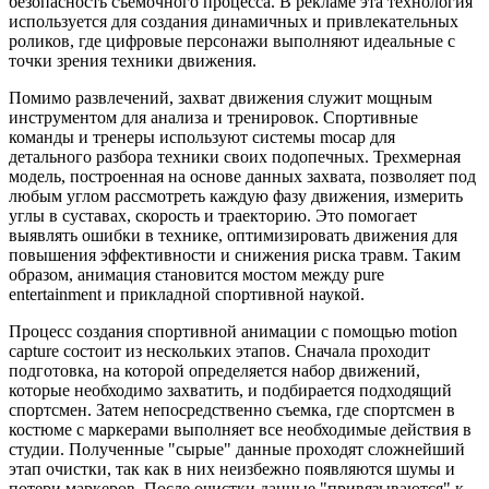
безопасность съемочного процесса. В рекламе эта технология
используется для создания динамичных и привлекательных
роликов, где цифровые персонажи выполняют идеальные с
точки зрения техники движения.
Помимо развлечений, захват движения служит мощным
инструментом для анализа и тренировок. Спортивные
команды и тренеры используют системы mocap для
детального разбора техники своих подопечных. Трехмерная
модель, построенная на основе данных захвата, позволяет под
любым углом рассмотреть каждую фазу движения, измерить
углы в суставах, скорость и траекторию. Это помогает
выявлять ошибки в технике, оптимизировать движения для
повышения эффективности и снижения риска травм. Таким
образом, анимация становится мостом между pure
entertainment и прикладной спортивной наукой.
Процесс создания спортивной анимации с помощью motion
capture состоит из нескольких этапов. Сначала проходит
подготовка, на которой определяется набор движений,
которые необходимо захватить, и подбирается подходящий
спортсмен. Затем непосредственно съемка, где спортсмен в
костюме с маркерами выполняет все необходимые действия в
студии. Полученные "сырые" данные проходят сложнейший
этап очистки, так как в них неизбежно появляются шумы и
потери маркеров. После очистки данные "привязываются" к