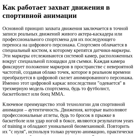
Как работает захват движения в
спортивной анимации
Основной принцип захвата движения заключается в точной
записи реальных движений живого актера-каскадера или
профессионального спортсмена для их последующего
переноса на цифрового персонажа. Спортсмен облачается в
специальный костюм, к которому крепятся датчики-маркеры.
Эти маркеры отслеживаются системой камер, расположенных
вокруг специальной площадки для съемки. Каждая камера
фиксирует положение маркеров в пространстве с невероятной
частотой, создавая облако точек, которое в реальном времени
преобразуется в цифровой скелет анимированного персонажа.
Именно этот цифровой каркас впоследствии "одевается" в
трехмерную модель спортсмена, будь то футболист,
баскетболист или боец ММА.
Ключевое преимущество этой технологии для спортивной
анимации – аутентичность. Движения, которые выполняют
профессиональные атлеты, будь то бросок в прыжке в
баскетболе или удар ногой в боксе, являются результатом years
of training и обладают уникальной биомеханикой. Повторить
их "с нуля", используя только ручную анимацию, практически