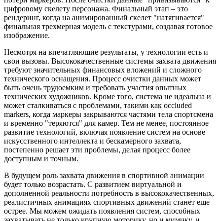
цифровому скелету персонажа. Финальный этап – это
рендеринг, когда на анимированный скелет "натягивается"
финальная трехмерная модель с текстурами, создавая готовое
изображение.
Несмотря на впечатляющие результаты, у технологии есть и
свои вызовы. Высококачественные системы захвата движения
требуют значительных финансовых вложений и сложного
технического оснащения. Процесс очистки данных может
быть очень трудоемким и требовать участия опытных
технических художников. Кроме того, система не идеальна и
может сталкиваться с проблемами, такими как occluded
markers, когда маркеры закрываются частями тела спортсмена
и временно "теряются" для камер. Тем не менее, постоянное
развитие технологий, включая появление систем на основе
искусственного интеллекта и бескамерного захвата,
постепенно решает эти проблемы, делая процесс более
доступным и точным.
В будущем роль захвата движения в спортивной анимации
будет только возрастать. С развитием виртуальной и
дополненной реальности потребность в высококачественных,
реалистичных анимациях спортивных движений станет еще
острее. Мы можем ожидать появления систем, способных
захватывать не только крупную моторику, но и мимику, и