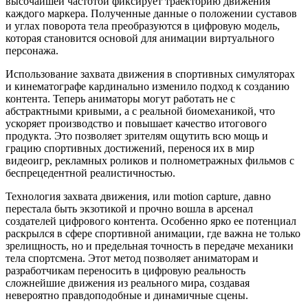
высочайшей частотой фиксирует траекторию движения
каждого маркера. Полученные данные о положении суставов
и углах поворота тела преобразуются в цифровую модель,
которая становится основой для анимации виртуального
персонажа.
Использование захвата движения в спортивных симуляторах
и кинематографе кардинально изменило подход к созданию
контента. Теперь аниматоры могут работать не с
абстрактными кривыми, а с реальной биомеханикой, что
ускоряет производство и повышает качество итогового
продукта. Это позволяет зрителям ощутить всю мощь и
грацию спортивных достижений, перенося их в мир
видеоигр, рекламных роликов и полнометражных фильмов с
беспрецедентной реалистичностью.
Технология захвата движения, или motion capture, давно
перестала быть экзотикой и прочно вошла в арсенал
создателей цифрового контента. Особенно ярко ее потенциал
раскрылся в сфере спортивной анимации, где важна не только
зрелищность, но и предельная точность в передаче механики
тела спортсмена. Этот метод позволяет аниматорам и
разработчикам переносить в цифровую реальность
сложнейшие движения из реального мира, создавая
невероятно правдоподобные и динамичные сцены.