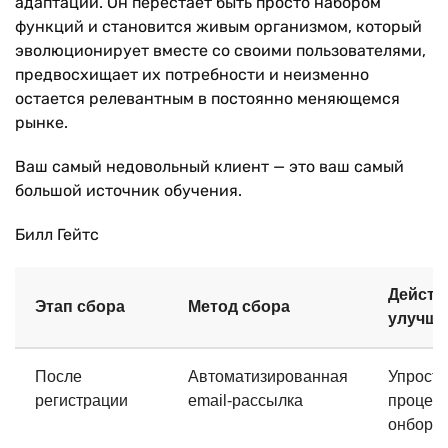
адаптации. Он перестает быть просто набором
функций и становится живым организмом, который
эволюционирует вместе со своими пользователями,
предвосхищает их потребности и неизменно
остается релевантным в постоянно меняющемся
рынке.
Ваш самый недовольный клиент — это ваш самый
большой источник обучения.
Билл Гейтс
Действ
Этап сбора
Метод сбора
улучше
После
Автоматизированная
Упрости
регистрации
email-рассылка
процес
онборд