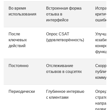
Во время
Встроенная форма
Исправ
использования
отзыва в
критиче
интерфейсе
ошибки 
После
Опрос CSAT
Улучши
ключевых
(удовлетворённость)
юзабил
действий
конкрет
функци
Постоянно
Отслеживание
Скорре
отзывов в соцсетях
публич
коммун
Периодически
Глубинное интервью
Опреде
с клиентами
стратег
направ
развити