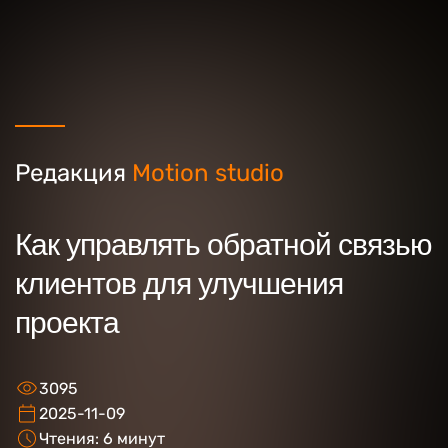
Редакция
Motion studio
Ваше имя
Как управлять обратной связью
клиентов для улучшения
Ваш номер телефона
проекта
Ваша идея/ вопрос
3095
2025-11-09
Нажимая кнопку “Оставить заявку” Вы даете
Чтения: 6 минут