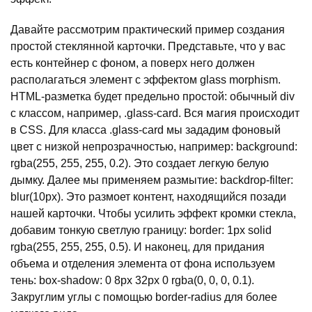
Давайте рассмотрим практический пример создания
простой стеклянной карточки. Представьте, что у вас
есть контейнер с фоном, а поверх него должен
располагаться элемент с эффектом glass morphism.
HTML-разметка будет предельно простой: обычный div
с классом, например, .glass-card. Вся магия происходит
в CSS. Для класса .glass-card мы зададим фоновый
цвет с низкой непрозрачностью, например: background:
rgba(255, 255, 255, 0.2). Это создает легкую белую
дымку. Далее мы применяем размытие: backdrop-filter:
blur(10px). Это размоет контент, находящийся позади
нашей карточки. Чтобы усилить эффект кромки стекла,
добавим тонкую светлую границу: border: 1px solid
rgba(255, 255, 255, 0.5). И наконец, для придания
объема и отделения элемента от фона используем
тень: box-shadow: 0 8px 32px 0 rgba(0, 0, 0, 0.1).
Закруглим углы с помощью border-radius для более