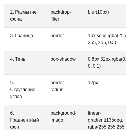
2. Размытие
backdrop-
blur(10px)
фона
filter
3. Граница
border
1px solid rgba(255,
255, 255, 0.3)
4. Тень
box-shadow
0 8px 32px rgba(0, 0
0, 0.1)
5.
border-
12px
Скругление
radius
углов
6.
background-
linear-
Градиентный
image
gradient(135deg,
фон
rgba(255,255,255,0.