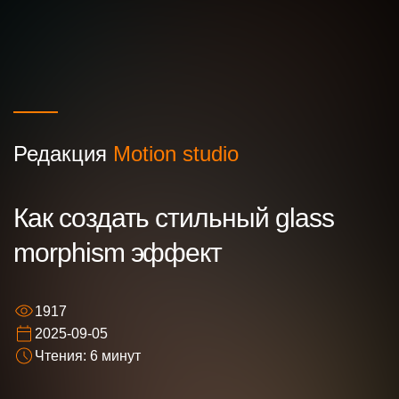
Редакция
Motion studio
Ваше имя
Как создать стильный glass
morphism эффект
Ваш номер телефона
1917
Ваша идея/ вопрос
2025-09-05
Чтения: 6 минут
Нажимая кнопку “Оставить заявку” Вы даете