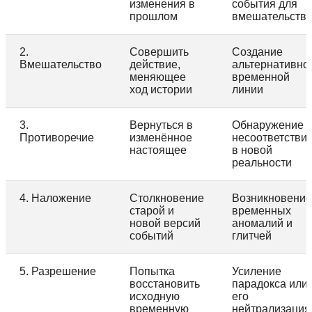
изменения в
события для
прошлом
вмешательств
2.
Совершить
Создание
Вмешательство
действие,
альтернативно
меняющее
временной
ход истории
линии
3.
Вернуться в
Обнаружение
Противоречие
изменённое
несоответстви
настоящее
в новой
реальности
4. Наложение
Столкновение
Возникновение
старой и
временных
новой версий
аномалий и
событий
глитчей
5. Разрешение
Попытка
Усиление
восстановить
парадокса или
исходную
его
временную
нейтрализация