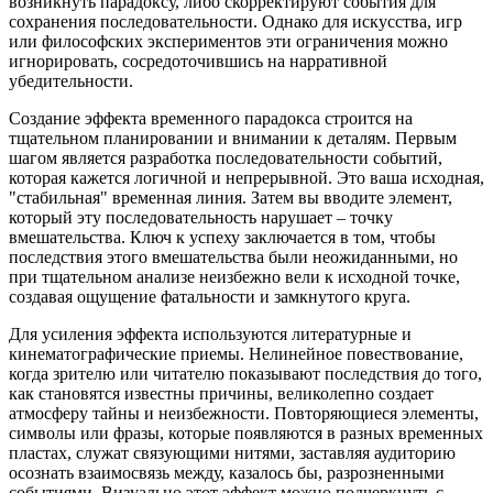
возникнуть парадоксу, либо скорректируют события для
сохранения последовательности. Однако для искусства, игр
или философских экспериментов эти ограничения можно
игнорировать, сосредоточившись на нарративной
убедительности.
Создание эффекта временного парадокса строится на
тщательном планировании и внимании к деталям. Первым
шагом является разработка последовательности событий,
которая кажется логичной и непрерывной. Это ваша исходная,
"стабильная" временная линия. Затем вы вводите элемент,
который эту последовательность нарушает – точку
вмешательства. Ключ к успеху заключается в том, чтобы
последствия этого вмешательства были неожиданными, но
при тщательном анализе неизбежно вели к исходной точке,
создавая ощущение фатальности и замкнутого круга.
Для усиления эффекта используются литературные и
кинематографические приемы. Нелинейное повествование,
когда зрителю или читателю показывают последствия до того,
как становятся известны причины, великолепно создает
атмосферу тайны и неизбежности. Повторяющиеся элементы,
символы или фразы, которые появляются в разных временных
пластах, служат связующими нитями, заставляя аудиторию
осознать взаимосвязь между, казалось бы, разрозненными
событиями. Визуально этот эффект можно подчеркнуть с