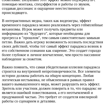
помощью монтажа, спецэффектов и работы со звуком,
создавая диссонанс и ощущение неестественности
происходящего.
В интерактивных медиа, таких как видеоигры, эффект
временного парадокса можно реализовать через геймплейные
механизмы. Игрок может получать предметы или
информацию из "будущего", которые необходимы для
прогресса в "прошлом", тем самым самостоятельно замыкая
петлю. Важно дать игроку возможность осознать последствия
своих действий, чтобы тот самый эффект парадокса возник в
его собственном сознании как озарение. Это создает гораздо
более глубокое и личное впечатление, чем просто пассивное
наблюдение за сюжетом.
Важно помнить, что самая убедительная иллюзия парадокса
строится на внутренней непротиворечивости. Все элементы
истории должны работать на общую концепцию. Любая
логическая нестыковка, не объясненная в рамках правил
вашего вымышленного мира, может разрушить весь эффект.
Зритель или участник должен поверить в то, что парадокс не
является ошибкой повествования, а его неотъемлемой и
продуманной частью. Это требует от создателя ювелирной
работы со сценарием и деталями.