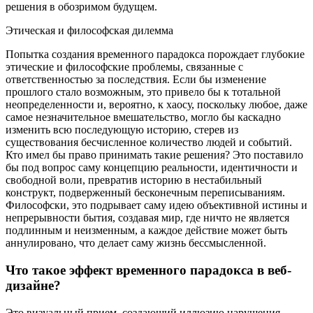
решения в обозримом будущем.
Этическая и философская дилемма
Попытка создания временного парадокса порождает глубокие
этические и философские проблемы, связанные с
ответственностью за последствия. Если бы изменение
прошлого стало возможным, это привело бы к тотальной
неопределенности и, вероятно, к хаосу, поскольку любое, даже
самое незначительное вмешательство, могло бы каскадно
изменить всю последующую историю, стерев из
существования бесчисленное количество людей и событий.
Кто имел бы право принимать такие решения? Это поставило
бы под вопрос саму концепцию реальности, идентичности и
свободной воли, превратив историю в нестабильный
конструкт, подверженный бесконечным переписываниям.
Философски, это подрывает саму идею объективной истины и
непрерывности бытия, создавая мир, где ничто не является
подлинным и неизменным, а каждое действие может быть
аннулировано, что делает саму жизнь бессмысленной.
Что такое эффект временного парадокса в веб-
дизайне?
Это визуальный прием, создающий иллюзию нарушения