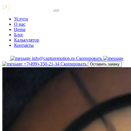
Услуги
О нас
Цены
Блог
Калькулятор
Контакты
info@capturemotion.ru
Скопировать
+7(499)-350-21-34
Скопировать
Оставить заявку