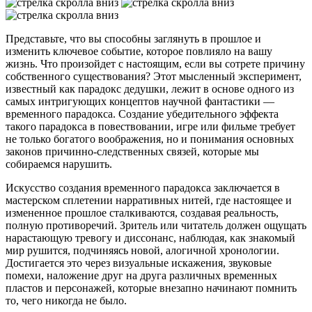
Представьте, что вы способны заглянуть в прошлое и
изменить ключевое событие, которое повлияло на вашу
жизнь. Что произойдет с настоящим, если вы сотрете причину
собственного существования? Этот мысленный эксперимент,
известный как парадокс дедушки, лежит в основе одного из
самых интригующих концептов научной фантастики —
временного парадокса. Создание убедительного эффекта
такого парадокса в повествовании, игре или фильме требует
не только богатого воображения, но и понимания основных
законов причинно-следственных связей, которые мы
собираемся нарушить.
Искусство создания временного парадокса заключается в
мастерском сплетении нарративных нитей, где настоящее и
измененное прошлое сталкиваются, создавая реальность,
полную противоречий. Зритель или читатель должен ощущать
нарастающую тревогу и диссонанс, наблюдая, как знакомый
мир рушится, подчиняясь новой, алогичной хронологии.
Достигается это через визуальные искажения, звуковые
помехи, наложение друг на друга различных временных
пластов и персонажей, которые внезапно начинают помнить
то, чего никогда не было.