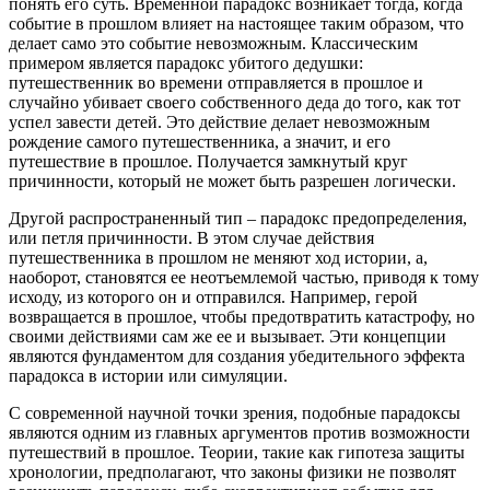
понять его суть. Временной парадокс возникает тогда, когда
событие в прошлом влияет на настоящее таким образом, что
делает само это событие невозможным. Классическим
примером является парадокс убитого дедушки:
путешественник во времени отправляется в прошлое и
случайно убивает своего собственного деда до того, как тот
успел завести детей. Это действие делает невозможным
рождение самого путешественника, а значит, и его
путешествие в прошлое. Получается замкнутый круг
причинности, который не может быть разрешен логически.
Другой распространенный тип – парадокс предопределения,
или петля причинности. В этом случае действия
путешественника в прошлом не меняют ход истории, а,
наоборот, становятся ее неотъемлемой частью, приводя к тому
исходу, из которого он и отправился. Например, герой
возвращается в прошлое, чтобы предотвратить катастрофу, но
своими действиями сам же ее и вызывает. Эти концепции
являются фундаментом для создания убедительного эффекта
парадокса в истории или симуляции.
С современной научной точки зрения, подобные парадоксы
являются одним из главных аргументов против возможности
путешествий в прошлое. Теории, такие как гипотеза защиты
хронологии, предполагают, что законы физики не позволят