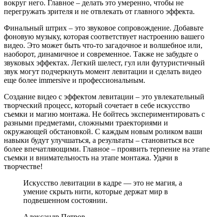
вокруг него. Главное – делать это умеренно, чтобы не
перегружать зрителя и не отвлекать от главного эффекта.
Финальный штрих – это звуковое сопровождение. Добавьте
фоновую музыку, которая соответствует настроению вашего
видео. Это может быть что-то загадочное и волшебное или,
наоборот, динамичное и современное. Также не забудьте о
звуковых эффектах. Легкий шелест, гул или футуристичный
звук могут подчеркнуть момент левитации и сделать видео
еще более immersive и профессиональным.
Создание видео с эффектом левитации – это увлекательный
творческий процесс, который сочетает в себе искусство
съемки и магию монтажа. Не бойтесь экспериментировать с
разными предметами, сложными траекториями и
окружающей обстановкой. С каждым новым роликом ваши
навыки будут улучшаться, а результаты – становиться все
более впечатляющими. Главное – проявить терпение на этапе
съемки и внимательность на этапе монтажа. Удачи в
творчестве!
Искусство левитации в кадре — это не магия, а
умение скрыть нити, которые держат мир в
подвешенном состоянии.
Александр Петров