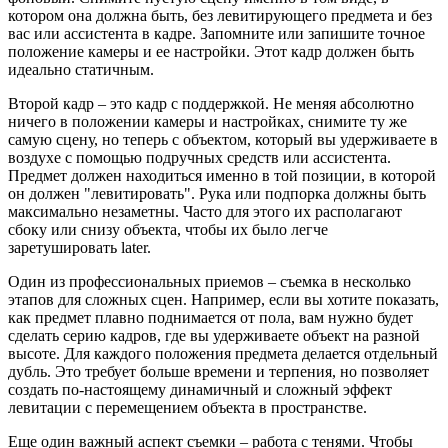
котором она должна быть, без левитирующего предмета и без
вас или ассистента в кадре. Запомните или запишите точное
положение камеры и ее настройки. Этот кадр должен быть
идеально статичным.
Второй кадр – это кадр с поддержкой. Не меняя абсолютно
ничего в положении камеры и настройках, снимите ту же
самую сцену, но теперь с объектом, который вы удерживаете в
воздухе с помощью подручных средств или ассистента.
Предмет должен находиться именно в той позиции, в которой
он должен "левитировать". Рука или подпорка должны быть
максимально незаметны. Часто для этого их располагают
сбоку или снизу объекта, чтобы их было легче
заретушировать later.
Один из профессиональных приемов – съемка в несколько
этапов для сложных сцен. Например, если вы хотите показать,
как предмет плавно поднимается от пола, вам нужно будет
сделать серию кадров, где вы удерживаете объект на разной
высоте. Для каждого положения предмета делается отдельный
дубль. Это требует больше времени и терпения, но позволяет
создать по-настоящему динамичный и сложный эффект
левитации с перемещением объекта в пространстве.
Еще один важный аспект съемки – работа с тенями. Чтобы