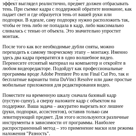
эффект выглядел реалистично, предмет должен отбрасывать
тень. При съемке кадра с поддержкой обратите внимание, как
падает свет и где образуется тень от вашей руки или
подпорки. В идеале, саму подпорку нужно расположить так,
чтобы ее тень либо не попадала в кадр, либо максимально
сливалась с тенью от объекта. Это значительно упростит
монтаж.
После того как все необходимые дубли сняты, можно
переходить к самому творческому этапу – монтажу. Именно
здесь два кадра превратятся в одно волшебное видео.
Перенесите отснятый материал на компьютер и откройте в
любом видеоредакторе. Подойдут как профессиональные
программы вроде Adobe Premiere Pro или Final Cut Pro, так и
бесплатные варианты типа DaVinci Resolve или даже простые
мобильные приложения для редактирования видео.
Поместите на временную шкалу сначала базовый кадр
(пустую сцену), а сверху наложите кадр с объектом на
поддержке. Ваша задача – аккуратно вырезать все лишнее
(руки, подпорки, ассистентов), оставив только сам
левитирующий предмет. Для этого используются различные
инструменты в зависимости от программы. Наиболее
распространенный метод – это применение маски или режима
наложения "Разность".