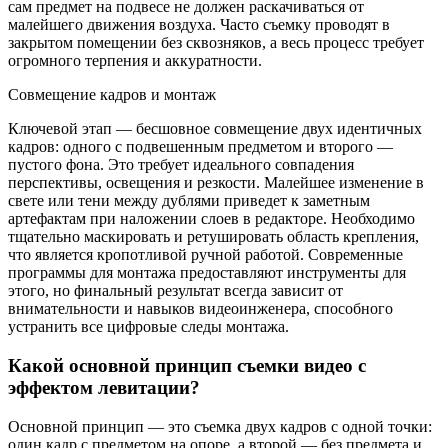
сам предмет на подвесе не должен раскачиваться от
малейшего движения воздуха. Часто съемку проводят в
закрытом помещении без сквозняков, а весь процесс требует
огромного терпения и аккуратности.
Совмещение кадров и монтаж
Ключевой этап — бесшовное совмещение двух идентичных
кадров: одного с подвешенным предметом и второго —
пустого фона. Это требует идеального совпадения
перспективы, освещения и резкости. Малейшее изменение в
свете или тени между дублями приведет к заметным
артефактам при наложении слоев в редакторе. Необходимо
тщательно маскировать и ретушировать область крепления,
что является кропотливой ручной работой. Современные
программы для монтажа предоставляют инструменты для
этого, но финальный результат всегда зависит от
внимательности и навыков видеоинженера, способного
устранить все цифровые следы монтажа.
Какой основной принцип съемки видео с
эффектом левитации?
Основной принцип — это съемка двух кадров с одной точки:
один кадр с предметом на опоре, а второй — без предмета и