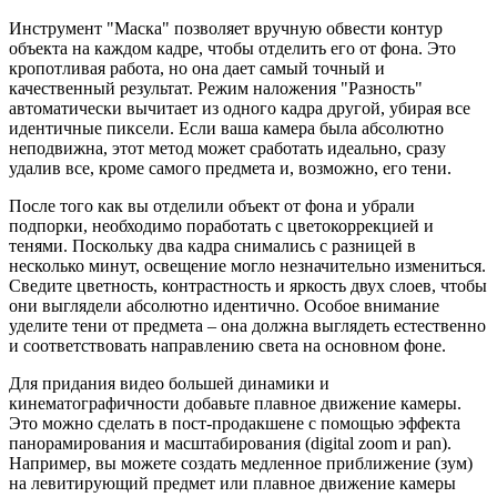
Инструмент "Маска" позволяет вручную обвести контур
объекта на каждом кадре, чтобы отделить его от фона. Это
кропотливая работа, но она дает самый точный и
качественный результат. Режим наложения "Разность"
автоматически вычитает из одного кадра другой, убирая все
идентичные пиксели. Если ваша камера была абсолютно
неподвижна, этот метод может сработать идеально, сразу
удалив все, кроме самого предмета и, возможно, его тени.
После того как вы отделили объект от фона и убрали
подпорки, необходимо поработать с цветокоррекцией и
тенями. Поскольку два кадра снимались с разницей в
несколько минут, освещение могло незначительно измениться.
Сведите цветность, контрастность и яркость двух слоев, чтобы
они выглядели абсолютно идентично. Особое внимание
уделите тени от предмета – она должна выглядеть естественно
и соответствовать направлению света на основном фоне.
Для придания видео большей динамики и
кинематографичности добавьте плавное движение камеры.
Это можно сделать в пост-продакшене с помощью эффекта
панорамирования и масштабирования (digital zoom и pan).
Например, вы можете создать медленное приближение (зум)
на левитирующий предмет или плавное движение камеры