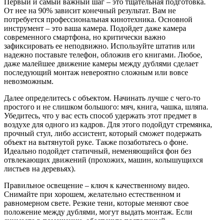
Первый и самый важный шаг – это тщательная подготовка.
От нее на 90% зависит конечный результат. Вам не
потребуется профессиональная кинотехника. Основной
инструмент – это ваша камера. Подойдет даже камера
современного смартфона, но критически важно
зафиксировать ее неподвижно. Используйте штатив или
надежно поставьте телефон, обложив его книгами. Любое,
даже малейшее движение камеры между дублями сделает
последующий монтаж невероятно сложным или вовсе
невозможным.
Далее определитесь с объектом. Начинать лучше с чего-то
простого и не слишком большого: мяч, книга, чашка, шляпа.
Убедитесь, что у вас есть способ удержать этот предмет в
воздухе для одного из кадров. Для этого подойдут стремянка,
прочный стул, либо ассистент, который сможет подержать
объект на вытянутой руке. Также позаботьтесь о фоне.
Идеально подойдет статичный, неменяющийся фон без
отвлекающих движений (прохожих, машин, колышущихся
листьев на деревьях).
Правильное освещение – ключ к качественному видео.
Снимайте при хорошем, желательно естественном и
равномерном свете. Резкие тени, которые меняют свое
положение между дублями, могут выдать монтаж. Если