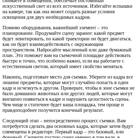
снимаете в помещении, обеспечьте постоянный
искусственный свет из всех источников. Избегайте вспышки
на камере, так как она может создать разные условия
освещения для двух необходимых кадров.
Помимо оборудования, важнейший элемент – это
планирование. Продумайте сцену заранее: какой предмет
будет левитировать, по какой траектории он будет двигаться,
как он будет взаимодействовать с окружающим
пространством. Набросайте мысленный или даже бумажный
план. Это поможет вам на съемочной площадке действовать
быстро и точно, что особенно важно, если вы работаете с
естественным светом, который имеет свойство меняться.
Наконец, подготовьте место для съемки. Уберите из кадра все
лишние предметы, которые могут случайно попасть в один
кадр и исчезнуть в другом. Проверьте, чтобы в зоне съемки не
было домашних животных или других людей, которые могут
внезапно появиться в кадре и нарушить целостность сцены.
Чем чище и статичнее будет ваша площадка, тем проще и
правдоподобнее получится конечный результат.
Следующий этап – непосредственно процесс съемки. Вам
потребуется сделать два основных кадра, которые затем будут
совмещены в редакторе. Первый кадр – это базовый, или
фоновый. Снимите пустую сцену именно в том виде, в