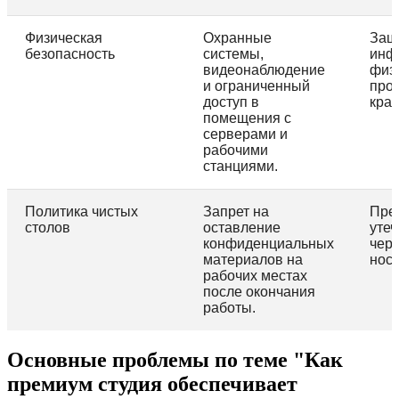
Физическая
Охранные
Защ
безопасность
системы,
инф
видеонаблюдение
физ
и ограниченный
про
доступ в
кра
помещения с
серверами и
рабочими
станциями.
Политика чистых
Запрет на
Пре
столов
оставление
уте
конфиденциальных
чер
материалов на
носи
рабочих местах
после окончания
работы.
Основные проблемы по теме "Как
премиум студия обеспечивает