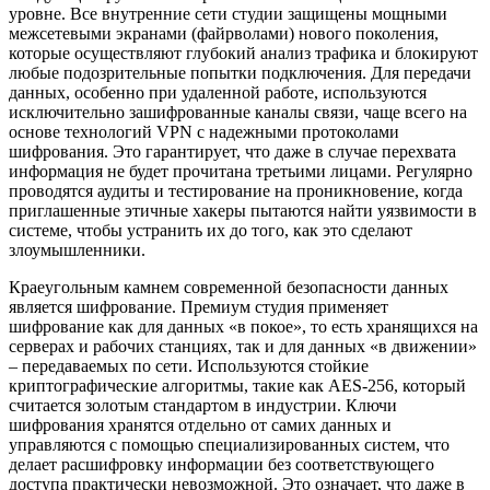
уровне. Все внутренние сети студии защищены мощными
межсетевыми экранами (файрволами) нового поколения,
которые осуществляют глубокий анализ трафика и блокируют
любые подозрительные попытки подключения. Для передачи
данных, особенно при удаленной работе, используются
исключительно зашифрованные каналы связи, чаще всего на
основе технологий VPN с надежными протоколами
шифрования. Это гарантирует, что даже в случае перехвата
информация не будет прочитана третьими лицами. Регулярно
проводятся аудиты и тестирование на проникновение, когда
приглашенные этичные хакеры пытаются найти уязвимости в
системе, чтобы устранить их до того, как это сделают
злоумышленники.
Краеугольным камнем современной безопасности данных
является шифрование. Премиум студия применяет
шифрование как для данных «в покое», то есть хранящихся на
серверах и рабочих станциях, так и для данных «в движении»
– передаваемых по сети. Используются стойкие
криптографические алгоритмы, такие как AES-256, который
считается золотым стандартом в индустрии. Ключи
шифрования хранятся отдельно от самих данных и
управляются с помощью специализированных систем, что
делает расшифровку информации без соответствующего
доступа практически невозможной. Это означает, что даже в