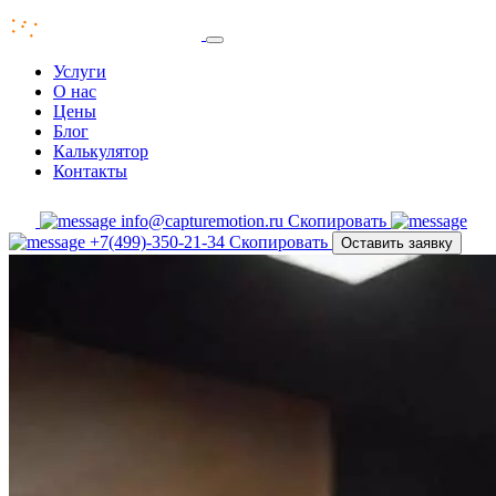
Услуги
О нас
Цены
Блог
Калькулятор
Контакты
info@capturemotion.ru
Скопировать
+7(499)-350-21-34
Скопировать
Оставить заявку