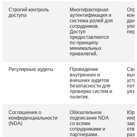
Строгий контроль
Многофакторная
Огра
доступа
аутентификация и
кон
система ролей для
дан
сотрудников.
упо
Доступ
пер
предоставляется
по принципу
минимальных
привилегий.
Регулярные аудиты
Проведение
Сво
внутренних и
выя
внешних аудитов
уст
безопасности для
пот
проверки систем и
уязв
политик.
Соглашения о
Обязательное
Юри
конфиденциальности
подписание NDA
инф
(NDA)
со всеми
зак
сотрудниками и
отве
партнерами.
раз