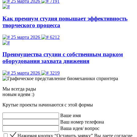
25 марта 2026
7191
Как премиум студия повышает эффективность
творческого процесса
25 марта 2026
6212
Преимущества студии с собственным парком
оборудования захвата движения
25 марта 2026
3219
Мы
всегда рады
новым идеям :)
Крутые проекты начинаются с этой формы
Ваше имя
Ваш номер телефона
Ваша идея/ вопрос
Нажимая кнопку “Оставить заявку” Вы даете согласие 
Нажимая кнопку “Оставить заявку” Вы даете согласие