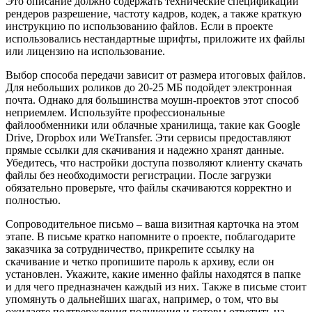
Это описание должно содержать технические спецификации
рендеров разрешение, частоту кадров, кодек, а также краткую
инструкцию по использованию файлов. Если в проекте
использовались нестандартные шрифты, приложите их файлы
или лицензию на использование.
Выбор способа передачи зависит от размера итоговых файлов.
Для небольших роликов до 20-25 МБ подойдет электронная
почта. Однако для большинства моушн-проектов этот способ
неприемлем. Используйте профессиональные
файлообменники или облачные хранилища, такие как Google
Drive, Dropbox или WeTransfer. Эти сервисы предоставляют
прямые ссылки для скачивания и надежно хранят данные.
Убедитесь, что настройки доступа позволяют клиенту скачать
файлы без необходимости регистрации. После загрузки
обязательно проверьте, что файлы скачиваются корректно и
полностью.
Сопроводительное письмо – ваша визитная карточка на этом
этапе. В письме кратко напомните о проекте, поблагодарите
заказчика за сотрудничество, прикрепите ссылку на
скачивание и четко пропишите пароль к архиву, если он
установлен. Укажите, какие именно файлы находятся в папке
и для чего предназначен каждый из них. Также в письме стоит
упомянуть о дальнейших шагах, например, о том, что вы
ожидаете подтверждения получения и готовы ответить на