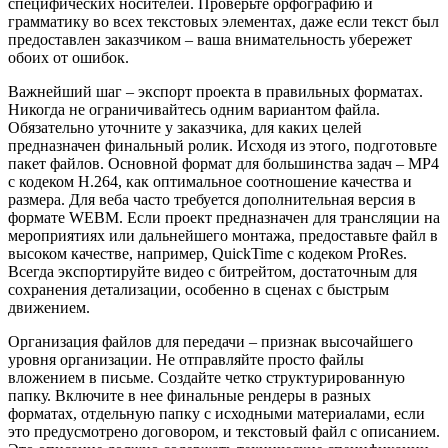
специфических носителей. Проверьте орфографию и
грамматику во всех текстовых элементах, даже если текст был
предоставлен заказчиком – ваша внимательность убережет
обоих от ошибок.
Важнейший шаг – экспорт проекта в правильных форматах.
Никогда не ограничивайтесь одним вариантом файла.
Обязательно уточните у заказчика, для каких целей
предназначен финальный ролик. Исходя из этого, подготовьте
пакет файлов. Основной формат для большинства задач – MP4
с кодеком H.264, как оптимальное соотношение качества и
размера. Для веба часто требуется дополнительная версия в
формате WEBM. Если проект предназначен для трансляции на
мероприятиях или дальнейшего монтажа, предоставьте файл в
высоком качестве, например, QuickTime с кодеком ProRes.
Всегда экспортируйте видео с битрейтом, достаточным для
сохранения детализации, особенно в сценах с быстрым
движением.
Организация файлов для передачи – признак высочайшего
уровня организации. Не отправляйте просто файлы
вложением в письме. Создайте четко структурированную
папку. Включите в нее финальные рендеры в разных
форматах, отдельную папку с исходными материалами, если
это предусмотрено договором, и текстовый файл с описанием.