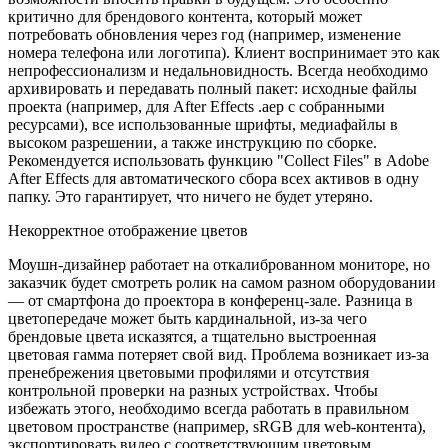
критично для брендового контента, который может
потребовать обновления через год (например, изменение
номера телефона или логотипа). Клиент воспринимает это как
непрофессионализм и недальновидность. Всегда необходимо
архивировать и передавать полный пакет: исходные файлы
проекта (например, для After Effects .aep с собранными
ресурсами), все использованные шрифты, медиафайлы в
высоком разрешении, а также инструкцию по сборке.
Рекомендуется использовать функцию "Collect Files" в Adobe
After Effects для автоматического сбора всех активов в одну
папку. Это гарантирует, что ничего не будет утеряно.
Некорректное отображение цветов
Моушн-дизайнер работает на откалиброванном мониторе, но
заказчик будет смотреть ролик на самом разном оборудовании
— от смартфона до проектора в конференц-зале. Разница в
цветопередаче может быть кардинальной, из-за чего
брендовые цвета исказятся, а тщательно выстроенная
цветовая гамма потеряет свой вид. Проблема возникает из-за
пренебрежения цветовыми профилями и отсутствия
контрольной проверки на разных устройствах. Чтобы
избежать этого, необходимо всегда работать в правильном
цветовом пространстве (например, sRGB для web-контента),
экспортировать видео с соответствующим цветовым