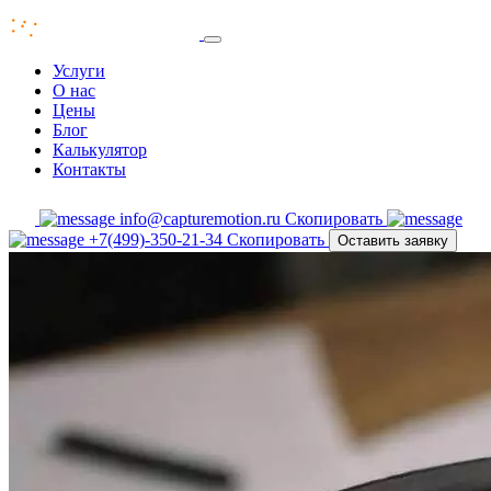
Услуги
О нас
Цены
Блог
Калькулятор
Контакты
info@capturemotion.ru
Скопировать
+7(499)-350-21-34
Скопировать
Оставить заявку