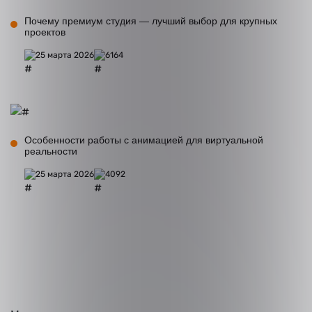
Почему премиум студия — лучший выбор для крупных
проектов
25 марта 2026
6164
Особенности работы с анимацией для виртуальной
реальности
25 марта 2026
4092