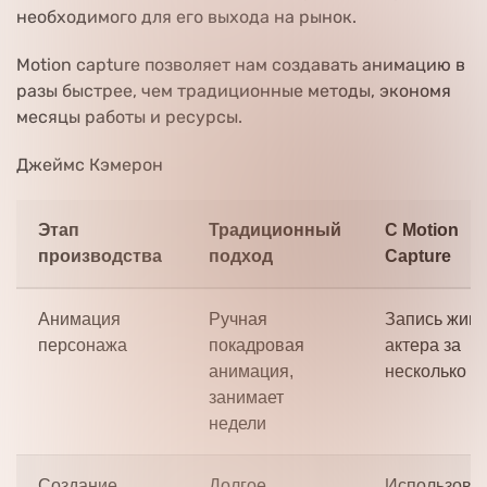
необходимого для его выхода на рынок.
Motion capture позволяет нам создавать анимацию в
разы быстрее, чем традиционные методы, экономя
месяцы работы и ресурсы.
Джеймс Кэмерон
Этап
Традиционный
С Motion
производства
подход
Capture
Анимация
Ручная
Запись живо
персонажа
покадровая
актера за
анимация,
несколько ч
занимает
недели
Создание
Долгое
Использова