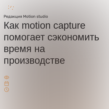
Редакция
Motion studio
Как motion capture
помогает сэкономить
время на
Ваше имя
производстве
Ваш номер телефона
5416
2026-02-27
Ваша идея/ вопрос
Чтения: 6 минут
Нажимая кнопку “Оставить заявку” Вы даете