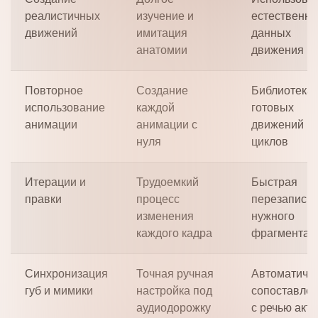
реалистичных
изучение и
естественн
движений
имитация
данных
анатомии
движения
Повторное
Создание
Библиотека
использование
каждой
готовых
анимации
анимации с
движений и
нуля
циклов
Итерации и
Трудоемкий
Быстрая
правки
процесс
перезапись
изменения
нужного
каждого кадра
фрагмента
Синхронизация
Точная ручная
Автоматиче
губ и мимики
настройка под
сопоставле
аудиодорожку
с речью акт