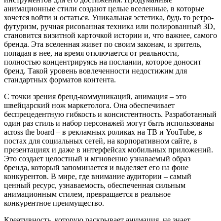
анимационные стили создают целые вселенные, в которые
хочется войти и остаться. Уникальная эстетика, будь то ретро-
футуризм, ручная рисованная техника или полированный 3D,
становится визитной карточкой истории и, что важнее, самого
бренда. Эта вселенная живет по своим законам, и зритель,
попадая в нее, на время отключается от реальности,
полностью концентрируясь на послании, которое доносит
бренд. Такой уровень вовлеченности недостижим для
стандартных форматов контента.
С точки зрения бренд-коммуникаций, анимация – это
швейцарский нож маркетолога. Она обеспечивает
беспрецедентную гибкость и консистентность. Разработанный
один раз стиль и набор персонажей могут быть использованы
across the board – в рекламных роликах на ТВ и YouTube, в
постах для социальных сетей, на корпоративном сайте, в
презентациях и даже в интерфейсах мобильных приложений.
Это создает целостный и мгновенно узнаваемый образ
бренда, который запоминается и выделяет его на фоне
конкурентов. В мире, где внимание аудитории – самый
ценный ресурс, узнаваемость, обеспеченная сильным
анимационным стилем, превращается в реальное
конкурентное преимущество.
Креативность, которую раскрывает анимация, не знает