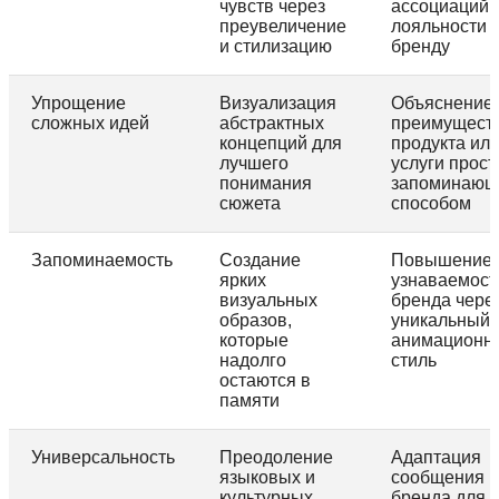
чувств через
ассоциаций 
преувеличение
лояльности к
и стилизацию
бренду
Упрощение
Визуализация
Объяснение
сложных идей
абстрактных
преимущест
концепций для
продукта ил
лучшего
услуги прос
понимания
запоминающ
сюжета
способом
Запоминаемость
Создание
Повышение
ярких
узнаваемост
визуальных
бренда чере
образов,
уникальный
которые
анимационн
надолго
стиль
остаются в
памяти
Универсальность
Преодоление
Адаптация
языковых и
сообщения
культурных
бренда для