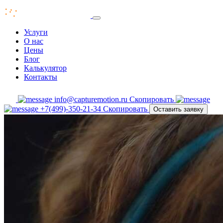
Услуги
О нас
Цены
Блог
Калькулятор
Контакты
info@capturemotion.ru
Скопировать
+7(499)-350-21-34
Скопировать
Оставить заявку