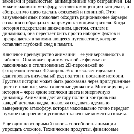
законами и реальностью, анимационный мир безграничен. Вы
можете оживить метафору, заставить концепцию танцевать, а
абстрактную идею сделать осязаемой и понятной. Этот
визуальный язык позволяет обходить рациональные барьеры
сознания и обращаться напрямую к эмоциям зрителя. Когда
история подкреплена движением, цветом, стилем и
динамикой, она перестает быть просто набором фактов и
превращается в запоминающееся путешествие, которое
оставляет глубокий след в памяти.
Ключевое преимущество анимации – ее универсальность и
гибкость. Она может принимать любые формы: от
лаконичных и стилизованных 2D-персонажей до
фотореалистичных 3D-миров. Это позволяет идеально
адаптировать визуальный ряд под тон и послание истории.
Грустная история может быть рассказана через приглушенные
цвета и плавные, меланхоличные движения. Мотивирующая
история – через яркие всплески цвета и энергичную
динамику. Анимация дает автору полный контроль над
каждой деталью кадра, позволяя создавать идеально
выверенную атмосферу, которая максимально точно передает
нужное настроение и усиливает ключевые моменты сюжета.
Еще один неоспоримый плюс – способность анимации
упрощать сложное. Технические продукты, финансовые