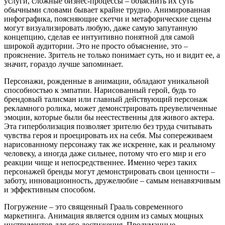
услуги, сложные бизнес-процессы – объяснить их суть
обычными словами бывает крайне трудно. Анимированная
инфографика, поясняющие скетчи и метафорические сцены
могут визуализировать любую, даже самую запутанную
концепцию, сделав ее интуитивно понятной для самой
широкой аудитории. Это не просто объяснение, это –
прояснение. Зритель не только понимает суть, но и видит ее, а
значит, гораздо лучше запоминает.
Персонажи, рожденные в анимации, обладают уникальной
способностью к эмпатии. Нарисованный герой, будь то
брендовый талисман или главный действующий персонаж
рекламного ролика, может демонстрировать преувеличенные
эмоции, которые были бы неестественны для живого актера.
Эта гиперболизация позволяет зрителю без труда считывать
чувства героя и проецировать их на себя. Мы сопереживаем
нарисованному персонажу так же искренне, как и реальному
человеку, а иногда даже сильнее, потому что его мир и его
реакции чище и непосредственнее. Именно через таких
персонажей бренды могут демонстрировать свои ценности –
заботу, инновационность, дружелюбие – самым ненавязчивым
и эффективным способом.
Погружение – это священный Грааль современного
маркетинга. Анимация является одним из самых мощных
инструментов для его достижения. Продуманные