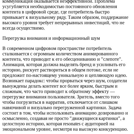
коммуникация оказывается неэффективной. Проблема
усугубляется необходимостью постоянного обновления
контента в цифровой среде, где потребитель быстро
привыкает к визуальному ряду. Таким образом, поддержание
высокого уровня требует непрерывных инвестиций, что не
всегда осуществимо.
Перегрузка внимания и информационный шум
В современном цифровом пространстве потребитель
сталкивается с огромным количеством анимированного
контента, что приводит к его обесцениванию и "слепоте".
Анимация, которая должна выделять бренд и усиливать его
историю, рискует раствориться в общем потоке, если не
предложит по-настоящему уникальную и цепляющую идею.
Возникает парадокс: чтобы прорваться через шум, создатели
вынуждены делать контент все более ярким, быстрым и
сложным, что часто приводит к обратному эффекту —
перегрузке внимания пользователя. Зритель, вместо того
чтобы погрузиться в нарратив, отключается от слишком
навязчивой и визуально перегруженной картинки. Задача
состоит в том, чтобы использовать анимацию дозированно и
осмысленно, создавая не просто "движущиеся картинки", а
целостную историю, которая resonates с аудиторией на
эмоциональном уровне, несмотря на высокую конкуренцию.