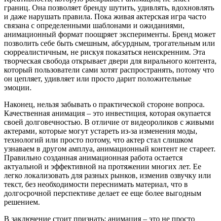
границ. Она позволяет бренду шутить, удивлять, вдохновлять
и даже нарушать правила. Пока живая актерская игра часто
связана с определенными шаблонами и ожиданиями,
анимационный формат поощряет эксперименты. Бренд может
позволить себе быть смешным, абсурдным, трогательным или
сюрреалистичным, не рискуя показаться неискренним. Эта
творческая свобода открывает двери для вирального контента,
который пользователи сами хотят распространять, потому что
он цепляет, удивляет или просто дарит положительные
эмоции.
Наконец, нельзя забывать о практической стороне вопроса.
Качественная анимация – это инвестиция, которая окупается
своей долговечностью. В отличие от видеороликов с живыми
актерами, которые могут устареть из-за изменения моды,
технологий или просто потому, что актер стал слишком
узнаваем в другом амплуа, анимационный контент не стареет.
Правильно созданная анимационная работа остается
актуальной и эффективной на протяжении многих лет. Ее
легко локализовать для разных рынков, изменив озвучку или
текст, без необходимости переснимать материал, что в
долгосрочной перспективе делает ее еще более выгодным
решением.
В заключение стоит признать: анимация – это не просто