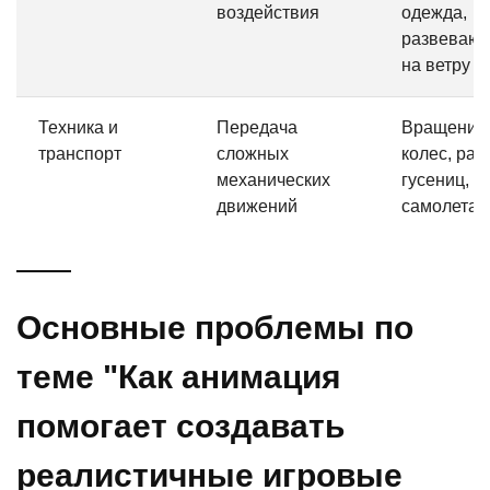
воздействия
одежда,
развеваю
на ветру
Техника и
Передача
Вращение
транспорт
сложных
колес, раб
механических
гусениц, п
движений
самолета
Основные проблемы по
теме "Как анимация
помогает создавать
реалистичные игровые