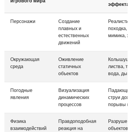
игрового мира
эффекта
Персонажи
Создание
Реалистич
плавных и
походка,
естественных
мимика, ж
движений
Окружающая
Оживление
Колышуща
среда
статичных
листва, те
объектов
вода, дым
Погодные
Визуализация
Падающий 
явления
динамических
струи дожд
процессов
порывы ве
Физика
Правдоподобная
Разрушен
взаимодействий
реакция на
объектов,