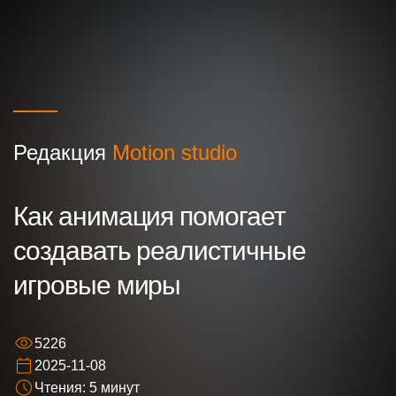
Редакция
Motion studio
Ваше имя
Как анимация помогает
создавать реалистичные
Ваш номер телефона
игровые миры
Ваша идея/ вопрос
5226
2025-11-08
Нажимая кнопку “Оставить заявку” Вы даете
Чтения: 5 минут