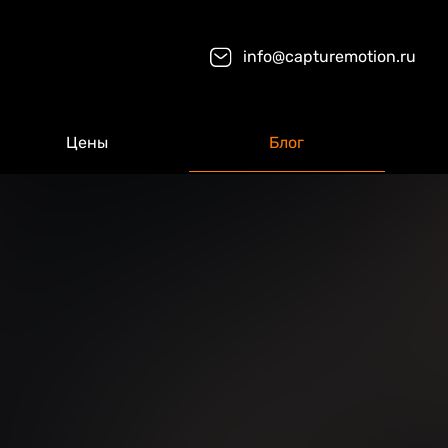
info@capturemotion.ru
Цены
Блог
е имя
 номер телефона
 идея/ вопрос
Нажимая кнопку “Оставить заявку” Вы даете согласие 