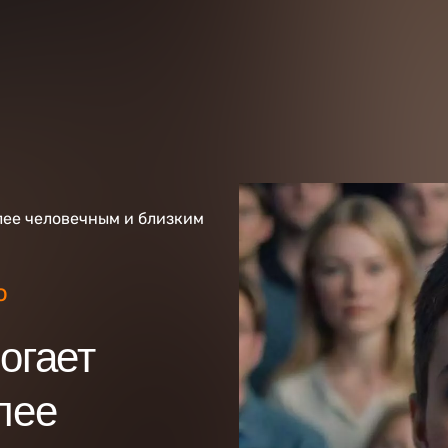
лее человечным и близким
o
огает
лее