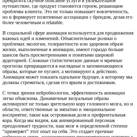
превратить скучное описание услуги в увлекательное
путешествие, где продукт становится героем, решающим
проблемы клиента. Это не только повышает вовлеченность,
но и формирует позитивные ассоциации с брендом, делая его
более человечным и relatable.
В социальной сфере анимация используется для продвижения
важных идей и изменений. Объяснительные ролики о
проблемах экологии, толерантности или здоровом образе
жизни, выполненные в анимации, имеют гораздо больше
шансов быть просмотренными и понятыми широкой
аудиторией. Сложные статистические данные и мрачные
прогнозы превращаются в наглядные и запоминающиеся
образы, которые не пугают, а мотивируют к действию.
Анимация может показать идеальное будущее, к которому мы
должны стремиться, сделав его ярким и достижимым.
С точки зрения нейробиологии, эффективность анимации
легко объяснима. Динамичные визуальные образы
активируют не только зрительную кору головного мозга, но и
области, ответственные за эмпатию и эмоциональное
восприятие, такие как островковая доля и префронтальная
кора. Когда мы видим, как анимированный персонаж
преодолевает трудности, наш мозг в определенной степени
"примеряет" этот опыт на себя. Это создает прочные
нейронные связи, ассоциирующие просмотренную историю с