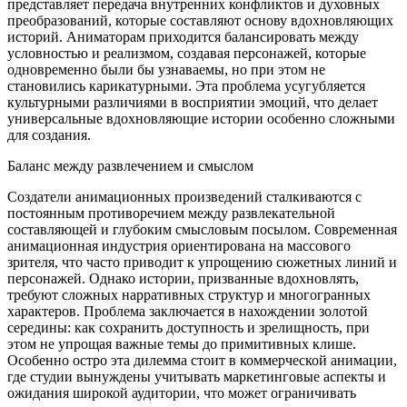
представляет передача внутренних конфликтов и духовных
преобразований, которые составляют основу вдохновляющих
историй. Аниматорам приходится балансировать между
условностью и реализмом, создавая персонажей, которые
одновременно были бы узнаваемы, но при этом не
становились карикатурными. Эта проблема усугубляется
культурными различиями в восприятии эмоций, что делает
универсальные вдохновляющие истории особенно сложными
для создания.
Баланс между развлечением и смыслом
Создатели анимационных произведений сталкиваются с
постоянным противоречием между развлекательной
составляющей и глубоким смысловым посылом. Современная
анимационная индустрия ориентирована на массового
зрителя, что часто приводит к упрощению сюжетных линий и
персонажей. Однако истории, призванные вдохновлять,
требуют сложных нарративных структур и многогранных
характеров. Проблема заключается в нахождении золотой
середины: как сохранить доступность и зрелищность, при
этом не упрощая важные темы до примитивных клише.
Особенно остро эта дилемма стоит в коммерческой анимации,
где студии вынуждены учитывать маркетинговые аспекты и
ожидания широкой аудитории, что может ограничивать