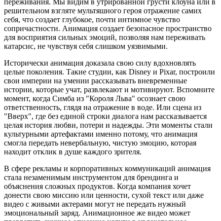
переживания. Мы видим в утрированной грусти клоуна или в
решительном взгляте мультяшного героя отражение самих
себя, что создает глубокое, почти интимное чувство
сопричастности. Анимация создает безопасное пространство
для восприятия сильных эмоций, позволяя нам переживать
катарсис, не чувствуя себя слишком уязвимыми.
Исторически анимация доказала свою силу вдохновлять
целые поколения. Такие студии, как Disney и Pixar, построили
свои империи на умении рассказывать вневременные
истории, которые учат, развлекают и мотивируют. Вспомните
момент, когда Симба из "Короля Льва" осознает свою
ответственность, глядя на отражение в воде. Или сцена из
"Вверх", где без единой строки диалога нам рассказывается
целая история любви, потери и надежды. Эти моменты стали
культурными артефактами именно потому, что анимация
смогла передать невербальную, чистую эмоцию, которая
находит отклик в душе каждого зрителя.
В сфере рекламы и корпоративных коммуникаций анимация
стала незаменимым инструментом для брендинга и
объяснения сложных продуктов. Когда компания хочет
донести свою миссию или ценности, сухой текст или даже
видео с живыми актерами могут не передать нужный
эмоциональный заряд. Анимационное же видео может