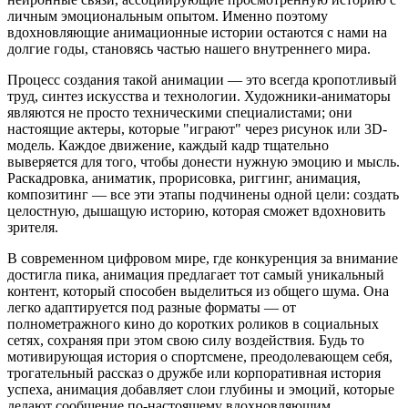
личным эмоциональным опытом. Именно поэтому
вдохновляющие анимационные истории остаются с нами на
долгие годы, становясь частью нашего внутреннего мира.
Процесс создания такой анимации — это всегда кропотливый
труд, синтез искусства и технологии. Художники-аниматоры
являются не просто техническими специалистами; они
настоящие актеры, которые "играют" через рисунок или 3D-
модель. Каждое движение, каждый кадр тщательно
выверяется для того, чтобы донести нужную эмоцию и мысль.
Раскадровка, аниматик, прорисовка, риггинг, анимация,
композитинг — все эти этапы подчинены одной цели: создать
целостную, дышащую историю, которая сможет вдохновить
зрителя.
В современном цифровом мире, где конкуренция за внимание
достигла пика, анимация предлагает тот самый уникальный
контент, который способен выделиться из общего шума. Она
легко адаптируется под разные форматы — от
полнометражного кино до коротких роликов в социальных
сетях, сохраняя при этом свою силу воздействия. Будь то
мотивирующая история о спортсмене, преодолевающем себя,
трогательный рассказ о дружбе или корпоративная история
успеха, анимация добавляет слои глубины и эмоций, которые
делают сообщение по-настоящему вдохновляющим.