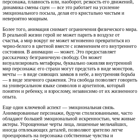
персонажа, плавность или, наоборот, резкость его движений,
динамика смены сцен — все это работает на усиление
эмоционального посыла, делая его кристально чистым и
невероятно мощным.
Более того, анимация снимает ограничения физического мира.
В реальной жизни герой не может парить в воздухе от
счастья, а мир вокруг не может мгновенно превратиться из
черно-белого в цветной вместе с изменением его внутреннего
состояния. В анимации — может. Это предоставляет
рассказчику безграничную свободу. Он может
визуализировать метафоры, буквально оживляя внутренний
мир персонажа: его страхи могут предстать в виде монстров,
мечты — в виде сияющих замков в небе, а внутренняя борьба
— в виде эпичного сражения. Эта свобода позволяет говорить
на универсальном языке символов и архетипов, который
понятен и ребенку, и взрослому, независимо от их жизненного
опыта.
Еще один ключевой аспект — эмоциональная связь.
Анимированные персонажи, будучи стилизованными, часто
обладают большей эмоциональной искренностью, чем живые
актеры. Упрощенные черты лица, лишенные мельчайших,
иногда отвлекающих деталей, позволяют зрителю легче
проецировать на персонажа собственные чувства и