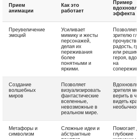
Пример
Прием
Как это
вдохновл
анимации
работает
эффекта
Преувеличение
Усиливает
Позволяет
эмоций
мимику и жесты
зрителю гл
персонажей,
прочувств
делая их
радость, гр
переживания
или решим
более
героя, вдо
понятными и
на
яркими.
сопережив
Создание
Позволяет
Вдохновля
волшебных
визуализировать
зрителя ме
миров
фантастические
верить в ч
вселенные,
видеть кра
невозможные в
необычном
реальном мире.
Метафоры и
Сложные идеи и
Помогает 
символизм
абстрактные
глубокие