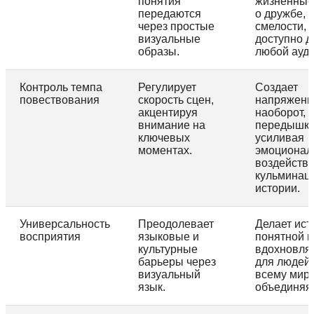
понятия
жизненные
передаются
о дружбе,
через простые
смелости, 
визуальные
доступно д
образы.
любой ауди
Контроль темпа
Регулирует
Создает
повествования
скорость сцен,
напряжени
акцентируя
наоборот, 
внимание на
передышку
ключевых
усиливая
моментах.
эмоционал
воздейств
кульминац
истории.
Универсальность
Преодолевает
Делает ис
восприятия
языковые и
понятной и
культурные
вдохновл
барьеры через
для людей
визуальный
всему миру
язык.
объединяя 