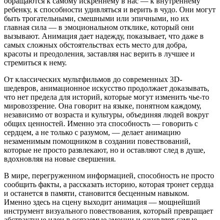
обращаются к самому искреннему в нас — к внутреннему
ребенку, к способности удивляться и верить в чудо. Они могут
быть трогательными, смешными или эпичными, но их
главная сила — в эмоциональном отклике, который они
вызывают. Анимация дает надежду, показывает, что даже в
самых сложных обстоятельствах есть место для добра,
красоты и преодоления, заставляя нас верить в лучшее и
стремиться к нему.
От классических мультфильмов до современных 3D-
шедевров, анимационное искусство продолжает доказывать,
что нет предела для историй, которые могут изменить чье-то
мировоззрение. Она говорит на языке, понятном каждому,
независимо от возраста и культуры, объединяя людей вокруг
общих ценностей. Именно эта способность — говорить с
сердцем, а не только с разумом, — делает анимацию
незаменимым помощником в создании повествований,
которые не просто развлекают, но и оставляют след в душе,
вдохновляя на новые свершения.
В мире, перегруженном информацией, способность не просто
сообщить факты, а рассказать историю, которая тронет сердца
и останется в памяти, становится бесценным навыком.
Именно здесь на сцену выходит анимация — мощнейший
инструмент визуального повествования, который превращает
абстрактные идеи в осязаемые эмоции и оживляет самые