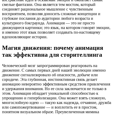
смелые фантазии. Она является тем мостом, который
соединяет рациональное мышление с чувственным
восприятием, позволяя доносить сложные концепции и
глубокие послания до аудитории любого возраста и
культурного бэкграунда. Анимация — это не просто
движущиеся картинки; это язык, на котором говорят эмоции,
и именно этот язык позволяет создавать по-настоящему
вдохновляющие истории.
Магия движения: почему анимация
так эффективна для сторителлинга
Человеческий мозг запрограммирован реагировать на
движение. С самых первых дней нашей эволюции именно
движение сигнализировало об опасности, добыче или
сородиче. Эта глубинная, инстинктивная связь делает
анимацию невероятно эффективным средством привлечения
и удержания внимания. Но ее сила заключается не только в
этом. Анимация обладает уникальной способностью к
упрощению и гиперболизации. Она может взять сложную,
многослойную идею — такую как надежда, отчаяние, дружба
или самопожертвование — и воплотить ее в простом,
понятном визуальном образе. Преувеличенная мимика