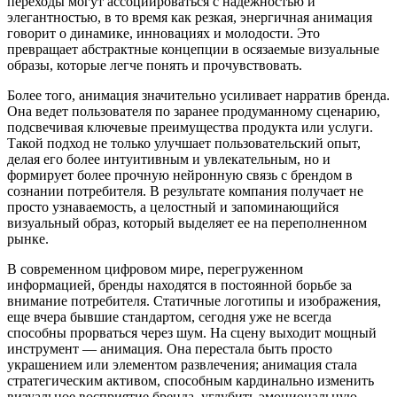
переходы могут ассоциироваться с надежностью и
элегантностью, в то время как резкая, энергичная анимация
говорит о динамике, инновациях и молодости. Это
превращает абстрактные концепции в осязаемые визуальные
образы, которые легче понять и прочувствовать.
Более того, анимация значительно усиливает нарратив бренда.
Она ведет пользователя по заранее продуманному сценарию,
подсвечивая ключевые преимущества продукта или услуги.
Такой подход не только улучшает пользовательский опыт,
делая его более интуитивным и увлекательным, но и
формирует более прочную нейронную связь с брендом в
сознании потребителя. В результате компания получает не
просто узнаваемость, а целостный и запоминающийся
визуальный образ, который выделяет ее на переполненном
рынке.
В современном цифровом мире, перегруженном
информацией, бренды находятся в постоянной борьбе за
внимание потребителя. Статичные логотипы и изображения,
еще вчера бывшие стандартом, сегодня уже не всегда
способны прорваться через шум. На сцену выходит мощный
инструмент — анимация. Она перестала быть просто
украшением или элементом развлечения; анимация стала
стратегическим активом, способным кардинально изменить
визуальное восприятие бренда, углубить эмоциональную