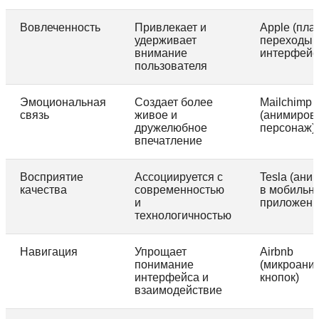
Вовлеченность
Привлекает и
Apple (пл
удерживает
переходы 
внимание
интерфейс
пользователя
Эмоциональная
Создает более
Mailchimp
связь
живое и
(анимиров
дружелюбное
персонаж)
впечатление
Восприятие
Ассоциируется с
Tesla (ани
качества
современностью
в мобильн
и
приложени
технологичностью
Навигация
Упрощает
Airbnb
понимание
(микроани
интерфейса и
кнопок)
взаимодействие