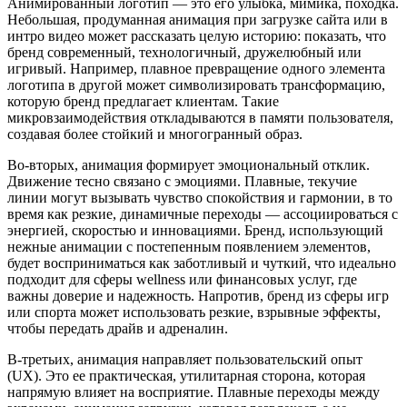
Анимированный логотип — это его улыбка, мимика, походка.
Небольшая, продуманная анимация при загрузке сайта или в
интро видео может рассказать целую историю: показать, что
бренд современный, технологичный, дружелюбный или
игривый. Например, плавное превращение одного элемента
логотипа в другой может символизировать трансформацию,
которую бренд предлагает клиентам. Такие
микровзаимодействия откладываются в памяти пользователя,
создавая более стойкий и многогранный образ.
Во-вторых, анимация формирует эмоциональный отклик.
Движение тесно связано с эмоциями. Плавные, текучие
линии могут вызывать чувство спокойствия и гармонии, в то
время как резкие, динамичные переходы — ассоциироваться с
энергией, скоростью и инновациями. Бренд, использующий
нежные анимации с постепенным появлением элементов,
будет восприниматься как заботливый и чуткий, что идеально
подходит для сферы wellness или финансовых услуг, где
важны доверие и надежность. Напротив, бренд из сферы игр
или спорта может использовать резкие, взрывные эффекты,
чтобы передать драйв и адреналин.
В-третьих, анимация направляет пользовательский опыт
(UX). Это ее практическая, утилитарная сторона, которая
напрямую влияет на восприятие. Плавные переходы между