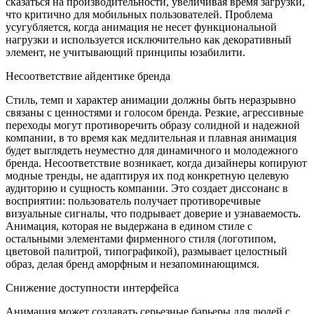
сказаться на производительности, увеличивая время загрузки,
что критично для мобильных пользователей. Проблема
усугубляется, когда анимация не несет функциональной
нагрузки и используется исключительно как декоративный
элемент, не учитывающий принципы юзабилити.
Несоответствие айдентике бренда
Стиль, темп и характер анимации должны быть неразрывно
связаны с ценностями и голосом бренда. Резкие, агрессивные
переходы могут противоречить образу солидной и надежной
компании, в то время как медлительная и плавная анимация
будет выглядеть неуместно для динамичного и молодежного
бренда. Несоответствие возникает, когда дизайнеры копируют
модные тренды, не адаптируя их под конкретную целевую
аудиторию и сущность компании. Это создает диссонанс в
восприятии: пользователь получает противоречивые
визуальные сигналы, что подрывает доверие и узнаваемость.
Анимация, которая не выдержана в едином стиле с
остальными элементами фирменного стиля (логотипом,
цветовой палитрой, типографикой), размывает целостный
образ, делая бренд аморфным и незапоминающимся.
Снижение доступности интерфейса
Анимация может создавать серьезные барьеры для людей с