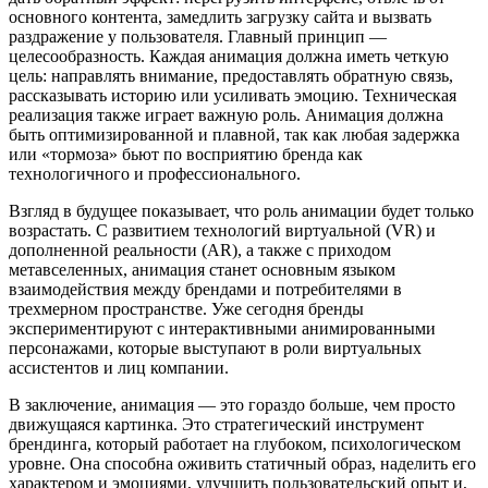
основного контента, замедлить загрузку сайта и вызвать
раздражение у пользователя. Главный принцип —
целесообразность. Каждая анимация должна иметь четкую
цель: направлять внимание, предоставлять обратную связь,
рассказывать историю или усиливать эмоцию. Техническая
реализация также играет важную роль. Анимация должна
быть оптимизированной и плавной, так как любая задержка
или «тормоза» бьют по восприятию бренда как
технологичного и профессионального.
Взгляд в будущее показывает, что роль анимации будет только
возрастать. С развитием технологий виртуальной (VR) и
дополненной реальности (AR), а также с приходом
метавселенных, анимация станет основным языком
взаимодействия между брендами и потребителями в
трехмерном пространстве. Уже сегодня бренды
экспериментируют с интерактивными анимированными
персонажами, которые выступают в роли виртуальных
ассистентов и лиц компании.
В заключение, анимация — это гораздо больше, чем просто
движущаяся картинка. Это стратегический инструмент
брендинга, который работает на глубоком, психологическом
уровне. Она способна оживить статичный образ, наделить его
характером и эмоциями, улучшить пользовательский опыт и,