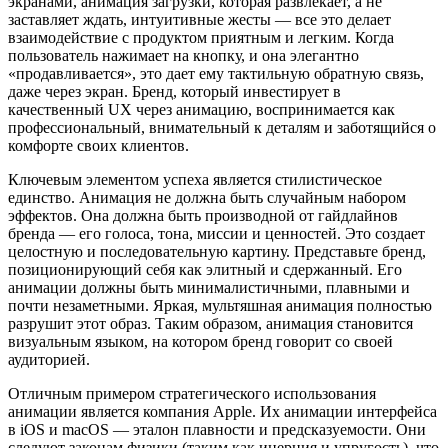
экранами, анимация загрузки, которая развлекает, а не
заставляет ждать, интуитивные жесты — все это делает
взаимодействие с продуктом приятным и легким. Когда
пользователь нажимает на кнопку, и она элегантно
«продавливается», это дает ему тактильную обратную связь,
даже через экран. Бренд, который инвестирует в
качественный UX через анимацию, воспринимается как
профессиональный, внимательный к деталям и заботящийся о
комфорте своих клиентов.
Ключевым элементом успеха является стилистическое
единство. Анимация не должна быть случайным набором
эффектов. Она должна быть производной от гайдлайнов
бренда — его голоса, тона, миссии и ценностей. Это создает
целостную и последовательную картину. Представьте бренд,
позиционирующий себя как элитный и сдержанный. Его
анимации должны быть минималистичными, плавными и
почти незаметными. Яркая, мультяшная анимация полностью
разрушит этот образ. Таким образом, анимация становится
визуальным языком, на котором бренд говорит со своей
аудиторией.
Отличным примером стратегического использования
анимации является компания Apple. Их анимации интерфейса
в iOS и macOS — эталон плавности и предсказуемости. Они
следуют законам физики (таким как инерция и упругость), что