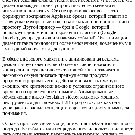
делает взаимодействие с устройством естественным и
интуитивно понятным. Это не просто «красиво» — это
формирует восприятие Apple как бренда, который ставит во
главу угла безупречный пользовательский опыт, инновации и
простоту. Другой пример — бренд Google, который
использует динамичный и красочный логотип (Google
Doodle) для праздников и значимых событий. Эта анимация
делает гиганта технологий более человечным, вовлеченным в
культурный контекст и доступным.
В сфере цифрового маркетинга анимированная реклама
демонстрирует значительно более высокие показатели
конверсии по сравнению со статичной. Она позволяет в
несколько секунд показать преимущества продукта,
продемонстрировать его в действии и вызвать нужную
эмоцию, что критически важно в условиях ограниченного
времени на привлечение внимания. Анимированные
объясняющие видео (explainer videos) являются мощным
инструментом для сложных B2B-продуктов, так как они
упрощают сложные концепции и делают их доступными для
понимания.
Однако, при всей своей мощи, анимация требует взвешенного
подхода. Ее избыток или непродуманное использование могут
дать обратный эффект: перегрузить интерфейс, отвлечь от