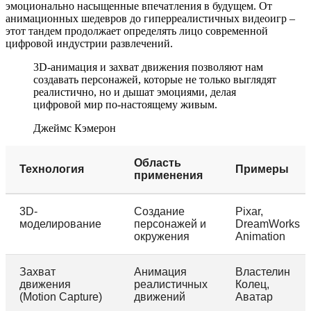
эмоционально насыщенные впечатления в будущем. От
анимационных шедевров до гиперреалистичных видеоигр –
этот тандем продолжает определять лицо современной
цифровой индустрии развлечений.
3D-анимация и захват движения позволяют нам
создавать персонажей, которые не только выглядят
реалистично, но и дышат эмоциями, делая
цифровой мир по-настоящему живым.
Джеймс Кэмерон
Область
Технология
Примеры
применения
3D-
Создание
Pixar,
моделирование
персонажей и
DreamWorks
окружения
Animation
Захват
Анимация
Властелин
движения
реалистичных
Колец,
(Motion Capture)
движений
Аватар