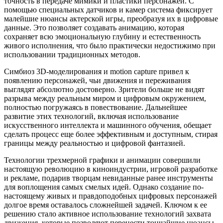
точность в передаче мимики и пластики персонажей. С
помощью специальных датчиков и камер система фиксирует
малейшие нюансы актерской игры, преобразуя их в цифровые
данные. Это позволяет создавать анимацию, которая
сохраняет всю эмоциональную глубину и естественность
живого исполнения, что было практически недостижимо при
использовании традиционных методов.
Симбиоз 3D-моделирования и motion capture привел к
появлению персонажей, чьи движения и переживания
выглядят абсолютно достоверно. Зрители больше не видят
разрыва между реальным миром и цифровым окружением,
полностью погружаясь в повествование. Дальнейшее
развитие этих технологий, включая использование
искусственного интеллекта и машинного обучения, обещает
сделать процесс еще более эффективным и доступным, стирая
границы между реальностью и цифровой фантазией.
Технологии трехмерной графики и анимации совершили
настоящую революцию в киноиндустрии, игровой разработке
и рекламе, подарив творцам невиданные ранее инструменты
для воплощения самых смелых идей. Однако создание по-
настоящему живых и правдоподобных цифровых персонажей
долгое время оставалось сложнейшей задачей. Ключом к ее
решению стало активное использование технологий захвата
движения, которые позволяют перенести тончайшие нюансы