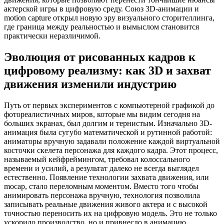
актерской игры в цифровую среду. Союз 3D-анимации и
motion capture открыл новую эру визуального сторителлинга,
где граница между реальностью и вымыслом становится
практически неразличимой.
Эволюция от рисованных кадров к
цифровому реализму: как 3D и захват
движения изменили индустрию
Путь от первых экспериментов с компьютерной графикой до
фотореалистичных миров, которые мы видим сегодня на
больших экранах, был долгим и тернистым. Изначально 3D-
анимация была сугубо математической и рутинной работой:
аниматоры вручную задавали положение каждой виртуальной
косточки скелета персонажа для каждого кадра. Этот процесс,
называемый кейфреймингом, требовал колоссального
времени и усилий, а результат далеко не всегда выглядел
естественно. Появление технологии захвата движения, или
mocap, стало переломным моментом. Вместо того чтобы
анимировать персонажа вручную, технология позволила
записывать реальные движения живого актера и с высокой
точностью переносить их на цифровую модель. Это не только
ускорило производство, но и привнесло в анимацию