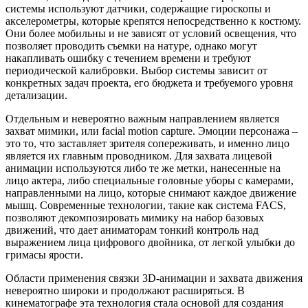
системы используют датчики, содержащие гироскопы и
акселерометры, которые крепятся непосредственно к костюму.
Они более мобильны и не зависят от условий освещения, что
позволяет проводить съемки на натуре, однако могут
накапливать ошибку с течением времени и требуют
периодической калибровки. Выбор системы зависит от
конкретных задач проекта, его бюджета и требуемого уровня
детализации.
Отдельным и невероятно важным направлением является
захват мимики, или facial motion capture. Эмоции персонажа –
это то, что заставляет зрителя сопереживать, и именно лицо
является их главным проводником. Для захвата лицевой
анимации используются либо те же метки, нанесенные на
лицо актера, либо специальные головные уборы с камерами,
направленными на лицо, которые снимают каждое движение
мышц. Современные технологии, такие как система FACS,
позволяют декомпозировать мимику на набор базовых
движений, что дает аниматорам тонкий контроль над
выражением лица цифрового двойника, от легкой улыбки до
гримасы ярости.
Области применения связки 3D-анимации и захвата движения
невероятно широки и продолжают расширяться. В
кинематографе эта технология стала основой для создания