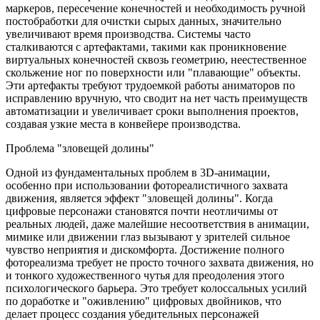
маркеров, пересечение конечностей и необходимость ручной
постобработки для очистки сырых данных, значительно
увеличивают время производства. Системы часто
сталкиваются с артефактами, такими как проникновение
виртуальных конечностей сквозь геометрию, неестественное
скольжение ног по поверхности или "плавающие" объекты.
Эти артефакты требуют трудоемкой работы аниматоров по
исправлению вручную, что сводит на нет часть преимуществ
автоматизации и увеличивает сроки выполнения проектов,
создавая узкие места в конвейере производства.
Проблема "зловещей долины"
Одной из фундаментальных проблем в 3D-анимации,
особенно при использовании фотореалистичного захвата
движения, является эффект "зловещей долины". Когда
цифровые персонажи становятся почти неотличимы от
реальных людей, даже малейшие несоответствия в анимации,
мимике или движении глаз вызывают у зрителей сильное
чувство неприятия и дискомфорта. Достижение полного
фотореализма требует не просто точного захвата движения, но
и тонкого художественного чутья для преодоления этого
психологического барьера. Это требует колоссальных усилий
по доработке и "оживлению" цифровых двойников, что
делает процесс создания убедительных персонажей