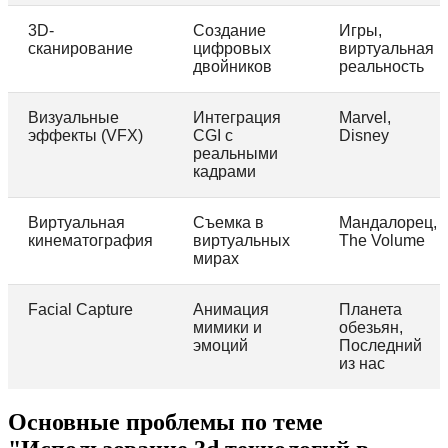
3D-
Создание
Игры,
сканирование
цифровых
виртуальная
двойников
реальность
Визуальные
Интеграция
Marvel,
эффекты (VFX)
CGI с
Disney
реальными
кадрами
Виртуальная
Съемка в
Мандалорец,
кинематография
виртуальных
The Volume
мирах
Facial Capture
Анимация
Планета
мимики и
обезьян,
эмоций
Последний
из нас
Основные проблемы по теме