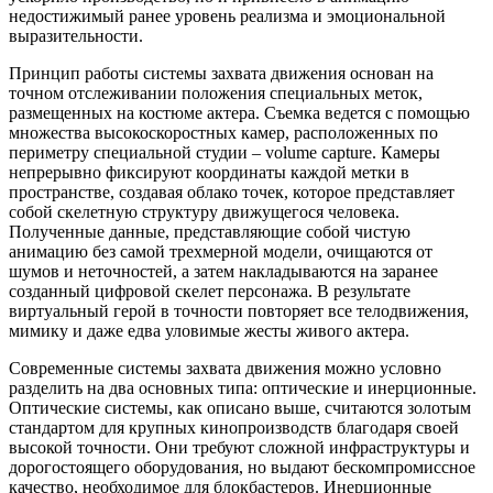
недостижимый ранее уровень реализма и эмоциональной
выразительности.
Принцип работы системы захвата движения основан на
точном отслеживании положения специальных меток,
размещенных на костюме актера. Съемка ведется с помощью
множества высокоскоростных камер, расположенных по
периметру специальной студии – volume capture. Камеры
непрерывно фиксируют координаты каждой метки в
пространстве, создавая облако точек, которое представляет
собой скелетную структуру движущегося человека.
Полученные данные, представляющие собой чистую
анимацию без самой трехмерной модели, очищаются от
шумов и неточностей, а затем накладываются на заранее
созданный цифровой скелет персонажа. В результате
виртуальный герой в точности повторяет все телодвижения,
мимику и даже едва уловимые жесты живого актера.
Современные системы захвата движения можно условно
разделить на два основных типа: оптические и инерционные.
Оптические системы, как описано выше, считаются золотым
стандартом для крупных кинопроизводств благодаря своей
высокой точности. Они требуют сложной инфраструктуры и
дорогостоящего оборудования, но выдают бескомпромиссное
качество, необходимое для блокбастеров. Инерционные