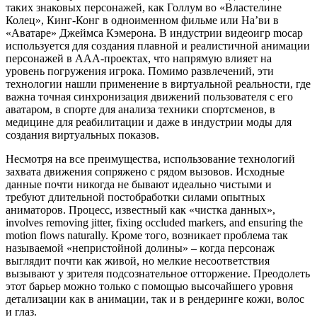
таких знаковых персонажей, как Голлум во «Властелине
Колец», Кинг-Конг в одноименном фильме или На’ви в
«Аватаре» Джеймса Кэмерона. В индустрии видеоигр mocap
используется для создания плавной и реалистичной анимации
персонажей в AAA-проектах, что напрямую влияет на
уровень погружения игрока. Помимо развлечений, эти
технологии нашли применение в виртуальной реальности, где
важна точная синхронизация движений пользователя с его
аватаром, в спорте для анализа техники спортсменов, в
медицине для реабилитации и даже в индустрии моды для
создания виртуальных показов.
Несмотря на все преимущества, использование технологий
захвата движения сопряжено с рядом вызовов. Исходные
данные почти никогда не бывают идеально чистыми и
требуют длительной постобработки силами опытных
аниматоров. Процесс, известный как «чистка данных»,
involves removing jitter, fixing occluded markers, and ensuring the
motion flows naturally. Кроме того, возникает проблема так
называемой «непристойной долины» – когда персонаж
выглядит почти как живой, но мелкие несоответствия
вызывают у зрителя подсознательное отторжение. Преодолеть
этот барьер можно только с помощью высочайшего уровня
детализации как в анимации, так и в рендеринге кожи, волос
и глаз.