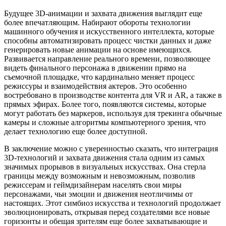
Будущее 3D-анимации и захвата движения выглядит еще
более впечатляющим. Набирают обороты технологии
машинного обучения и искусственного интеллекта, которые
способны автоматизировать процесс чистки данных и даже
генерировать новые анимации на основе имеющихся.
Развивается направление реального времени, позволяющее
видеть финального персонажа в движении прямо на
съемочной площадке, что кардинально меняет процесс
режиссуры и взаимодействия актеров. Это особенно
востребовано в производстве контента для VR и AR, а также в
прямых эфирах. Более того, появляются системы, которые
могут работать без маркеров, используя для трекинга обычные
камеры и сложные алгоритмы компьютерного зрения, что
делает технологию еще более доступной.
В заключение можно с уверенностью сказать, что интеграция
3D-технологий и захвата движения стала одним из самых
значимых прорывов в визуальных искусствах. Она стерла
границы между возможным и невозможным, позволив
режиссерам и геймдизайнерам населять свои миры
персонажами, чьи эмоции и движения неотличимы от
настоящих. Этот симбиоз искусства и технологий продолжает
эволюционировать, открывая перед создателями все новые
горизонты и обещая зрителям еще более захватывающие и