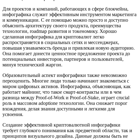
Для проектов и компаний, работающих в сфере блокчейна,
инфографика служит эффективным инструментом маркетинга
и коммуникации. С ее помощью можно просто и доступно
объяснить архитектуру своего продукта, преимущества
технологии, roadmap развития и токеномику. Хорошо
сделанная инфографика для криптовалют легко
распространяется в социальных сетях и мессенджерах,
повышая узнаваемость бренда и привлекая новую аудиторию.
Она помогает донести ценностное предложение проекта до
потенциальных инвесторов, партнеров и пользователей,
минуя технический жаргон.
Образовательный аспект инфографики также невозможно
переоценить. Многие люди только начинают знакомиться с
миром цифровых активов. Инфографика, объясняющая, как
работает майнинг, что такое смарт-контракты или в чем
разница между Proof-of-Work и Proof-of-Stake, играет crucial
роль в массовом adoptionе технологии. Она снижает порог
вхождения, делая знания доступными и легкими для
усвоения.
Создание эффективной криптовалютной инфографики
требует глубокого понимания как предметной области, так и
принципов визуального дизайна. Данные должны быть не