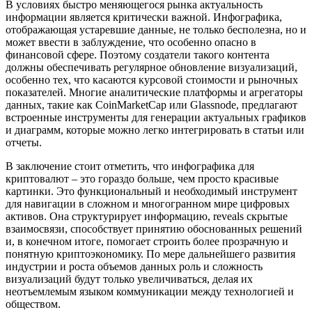
В условиях быстро меняющегося рынка актуальность
информации является критически важной. Инфографика,
отображающая устаревшие данные, не только бесполезна, но и
может ввести в заблуждение, что особенно опасно в
финансовой сфере. Поэтому создатели такого контента
должны обеспечивать регулярное обновление визуализаций,
особенно тех, что касаются курсовой стоимости и рыночных
показателей. Многие аналитические платформы и агрегаторы
данных, такие как CoinMarketCap или Glassnode, предлагают
встроенные инструменты для генерации актуальных графиков
и диаграмм, которые можно легко интегрировать в статьи или
отчеты.
В заключение стоит отметить, что инфографика для
криптовалют – это гораздо больше, чем просто красивые
картинки. Это функциональный и необходимый инструмент
для навигации в сложном и многогранном мире цифровых
активов. Она структурирует информацию, reveals скрытые
взаимосвязи, способствует принятию обоснованных решений
и, в конечном итоге, помогает строить более прозрачную и
понятную криптоэкономику. По мере дальнейшего развития
индустрии и роста объемов данных роль и сложность
визуализаций будут только увеличиваться, делая их
неотъемлемым языком коммуникации между технологией и
обществом.