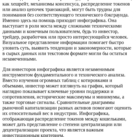
как хешрейт, механизмы консенсуса, распределение токенов
или анализ цепочек транзакций, могут быть трудны для
понимания без соответствующего технического бэкграунда.
Именно здесь на помощь приходит инфографика. Она
выступает в роли моста между сложными техническими
данными и конечным пользователем, будь то инвестор,
трейдер, разработчик или просто интересующийся человек.
Визуальное представление информации помогает быстро
уловить суть, выявить тенденции и закономерности, которые
в сырых данных или текстовом формате могли бы остаться
незамеченными.
Для инвесторов инфографика является незаменимым
инструментом фундаментального и технического анализа.
Вместо изучения огромных таблиц с котировками и
объемами, инвестор может взглянуть на график, который
наглядно показывает ключевые уровни поддержки и
сопротивления, исторические максимумы и минимумы, а
также торговые сигналы. Сравнительные диаграммы
рыночной капитализации разных активов помогают оценить
их относительный вес в индустрии. Инфографика,
отображающая распределение токенов между кошельками,
может дать представление о степени централизации или
децентрализации проекта, что является важным
инвестиционным критерием.