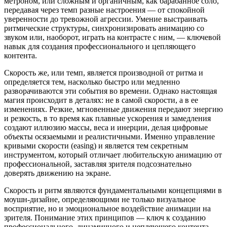
метроном, или сложным и органичным, как барабанное соло,
передавая через темп разные настроения — от спокойной
уверенности до тревожной агрессии. Умение выстраивать
ритмические структуры, синхронизировать анимацию со
звуком или, наоборот, играть на контрасте с ним, — ключевой
навык для создания профессионального и цепляющего
контента.
Скорость же, или темп, является производной от ритма и
определяется тем, насколько быстро или медленно
разворачиваются эти события во времени. Однако настоящая
магия происходит в деталях: не в самой скорости, а в ее
изменениях. Резкие, мгновенные движения передают энергию
и резкость, в то время как плавные ускорения и замедления
создают иллюзию массы, веса и инерции, делая цифровые
объекты осязаемыми и реалистичными. Именно управление
кривыми скорости (easing) и является тем секретным
инструментом, который отличает любительскую анимацию от
профессиональной, заставляя зрителя подсознательно
доверять движению на экране.
Скорость и ритм являются фундаментальными концепциями в
моушн-дизайне, определяющими не только визуальное
восприятие, но и эмоциональное воздействие анимации на
зрителя. Понимание этих принципов — ключ к созданию
профессионального, динамичного и цепляющего контента,