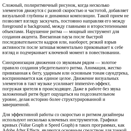
Сложный, полиритмичный рисунок, когда несколько
элементов движутся с разной скоростью и частотой, добавляет
визуальной глубины и динамики композиции. Такой прием не
позволяет взгляду заскучать, постоянно направляя его между
foreground и background, между главными и второстепенными
объектами. Нарушение ритма — мощный инструмент для
создания акцента. Внезапная пауза после быстрой
последовательности кадров или, наоборот, резкий взрыв
активности после затишья моментально приковывает к себе
взгляд и подчеркивает ключевой момент в повествовании.
Синхронизация движения со звуковым рядом — золотое
правило создания убедительного ритма. Анимация, жестко
привязанная к биту, ударным или основным тонам саундтрека,
воспринимается как единое целое. Движение визуальных
элементов в такт музыке усиливает immersive-эффект,
погружая зрителя в происходящее. Даже в работе без звука
заложенный ритм будет ощущаться на подсознательном
уровне, делая историю более структурированной и
завершенной.
Для эффективной работы со скоростью и ритмом дизайнеры
используют несколько ключевых инструментов. Графики
кривых (Value Graph и Speed Graph) в таких программах, как
Adobe After Effects, являются основным средством для тонкой