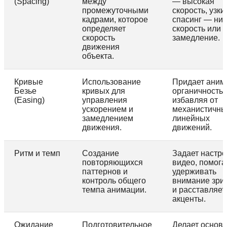
(Spacing)
между
— высокая
промежуточными
скорость, узки
кадрами, которое
спасинг — низ
определяет
скорость или
скорость
замедление.
движения
объекта.
Кривые
Использование
Придает аним
Безье
кривых для
органичность,
(Easing)
управления
избавляя от
ускорением и
механистичны
замедлением
линейных
движения.
движений.
Ритм и темп
Создание
Задает настр
повторяющихся
видео, помога
паттернов и
удерживать
контроль общего
внимание зри
темпа анимации.
и расставляет
акценты.
Ожидание
Подготовительное
Делает основ