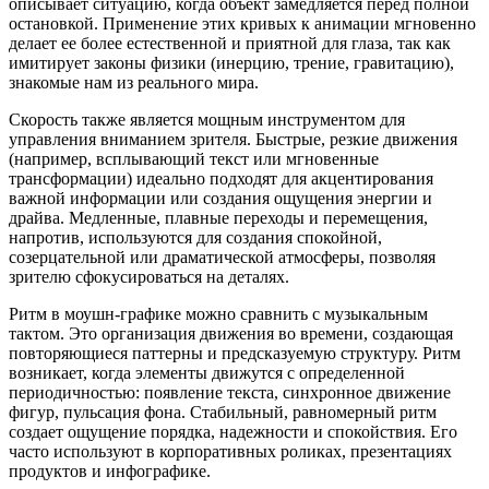
описывает ситуацию, когда объект замедляется перед полной
остановкой. Применение этих кривых к анимации мгновенно
делает ее более естественной и приятной для глаза, так как
имитирует законы физики (инерцию, трение, гравитацию),
знакомые нам из реального мира.
Скорость также является мощным инструментом для
управления вниманием зрителя. Быстрые, резкие движения
(например, всплывающий текст или мгновенные
трансформации) идеально подходят для акцентирования
важной информации или создания ощущения энергии и
драйва. Медленные, плавные переходы и перемещения,
напротив, используются для создания спокойной,
созерцательной или драматической атмосферы, позволяя
зрителю сфокусироваться на деталях.
Ритм в моушн-графике можно сравнить с музыкальным
тактом. Это организация движения во времени, создающая
повторяющиеся паттерны и предсказуемую структуру. Ритм
возникает, когда элементы движутся с определенной
периодичностью: появление текста, синхронное движение
фигур, пульсация фона. Стабильный, равномерный ритм
создает ощущение порядка, надежности и спокойствия. Его
часто используют в корпоративных роликах, презентациях
продуктов и инфографике.