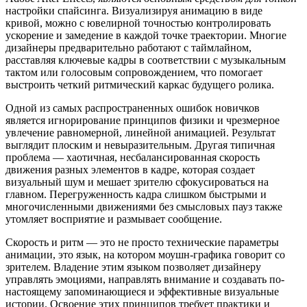
настройки спайсинга. Визуализируя анимацию в виде
кривой, можно с ювелирной точностью контролировать
ускорение и замедение в каждой точке траектории. Многие
дизайнеры предварительно работают с таймлайном,
расставляя ключевые кадры в соответствии с музыкальным
тактом или голосовым сопровождением, что помогает
выстроить четкий ритмический каркас будущего ролика.
Одной из самых распространенных ошибок новичков
является игнорирование принципов физики и чрезмерное
увлечение равномерной, линейной анимацией. Результат
выглядит плоским и невыразительным. Другая типичная
проблема — хаотичная, несбалансированная скорость
движения разных элементов в кадре, которая создает
визуальный шум и мешает зрителю сфокусироваться на
главном. Перегруженность кадра слишком быстрыми и
многочисленными движениями без смысловых пауз также
утомляет восприятие и размывает сообщение.
Скорость и ритм — это не просто технические параметры
анимации, это язык, на котором моушн-графика говорит со
зрителем. Владение этим языком позволяет дизайнеру
управлять эмоциями, направлять внимание и создавать по-
настоящему запоминающиеся и эффективные визуальные
истории. Освоение этих принципов требует практики и