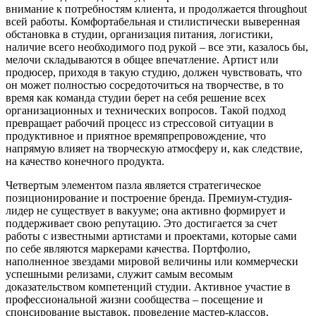
внимание к потребностям клиента, и продолжается throughout
всей работы. Комфортабельная и стилистически выверенная
обстановка в студии, организация питания, логистики,
наличие всего необходимого под рукой – все эти, казалось бы,
мелочи складываются в общее впечатление. Артист или
продюсер, приходя в такую студию, должен чувствовать, что
он может полностью сосредоточиться на творчестве, в то
время как команда студии берет на себя решение всех
организационных и технических вопросов. Такой подход
превращает рабочий процесс из стрессовой ситуации в
продуктивное и приятное времяпрепровождение, что
напрямую влияет на творческую атмосферу и, как следствие,
на качество конечного продукта.
Четвертым элементом пазла является стратегическое
позиционирование и построение бренда. Премиум-студия-
лидер не существует в вакууме; она активно формирует и
поддерживает свою репутацию. Это достигается за счет
работы с известными артистами и проектами, которые сами
по себе являются маркерами качества. Портфолио,
наполненное звездами мировой величины или коммерчески
успешными релизами, служит самым весомым
доказательством компетенций студии. Активное участие в
профессиональной жизни сообщества – посещение и
спонсирование выставок, проведение мастер-классов,