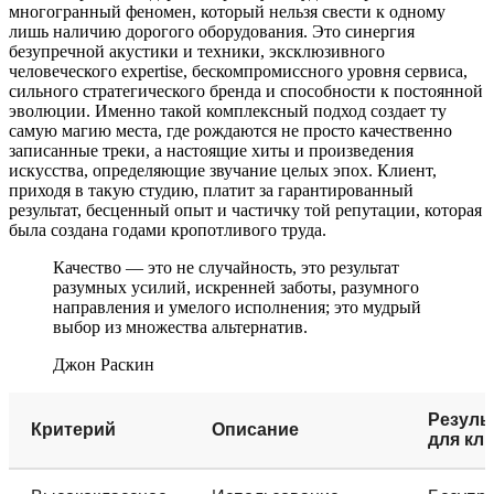
многогранный феномен, который нельзя свести к одному
лишь наличию дорогого оборудования. Это синергия
безупречной акустики и техники, эксклюзивного
человеческого expertise, бескомпромиссного уровня сервиса,
сильного стратегического бренда и способности к постоянной
эволюции. Именно такой комплексный подход создает ту
самую магию места, где рождаются не просто качественно
записанные треки, а настоящие хиты и произведения
искусства, определяющие звучание целых эпох. Клиент,
приходя в такую студию, платит за гарантированный
результат, бесценный опыт и частичку той репутации, которая
была создана годами кропотливого труда.
Качество — это не случайность, это результат
разумных усилий, искренней заботы, разумного
направления и умелого исполнения; это мудрый
выбор из множества альтернатив.
Джон Раскин
Резуль
Критерий
Описание
для кл