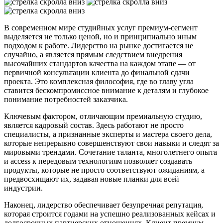
В современном мире студийных услуг премиум-сегмент
выделяется не только ценой, но и принципиально иным
подходом к работе. Лидерство на рынке достигается не
случайно, а является прямым следствием внедрения
высочайших стандартов качества на каждом этапе — от
первичной консультации клиента до финальной сдачи
проекта. Это комплексная философия, где во главу угла
ставится бескомпромиссное внимание к деталям и глубокое
понимание потребностей заказчика.
Ключевым фактором, отличающим премиальную студию,
является кадровый состав. Здесь работают не просто
специалисты, а признанные эксперты и мастера своего дела,
которые непрерывно совершенствуют свои навыки и следят за
мировыми трендами. Сочетание таланта, многолетнего опыта
и access к передовым технологиям позволяет создавать
продукты, которые не просто соответствуют ожиданиям, а
предвосхищают их, задавая новые планки для всей
индустрии.
Наконец, лидерство обеспечивает безупречная репутация,
которая строится годами на успешно реализованных кейсах и
долгосрочных партнерских отношениях. Клиент премиум-