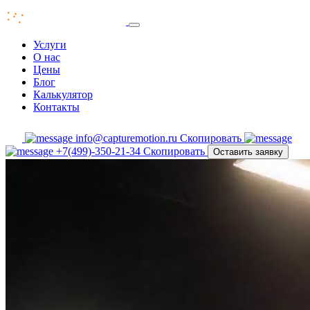
Услуги
О нас
Цены
Блог
Калькулятор
Контакты
info@capturemotion.ru
Скопировать
+7(499)-350-21-34
Скопировать
Оставить заявку