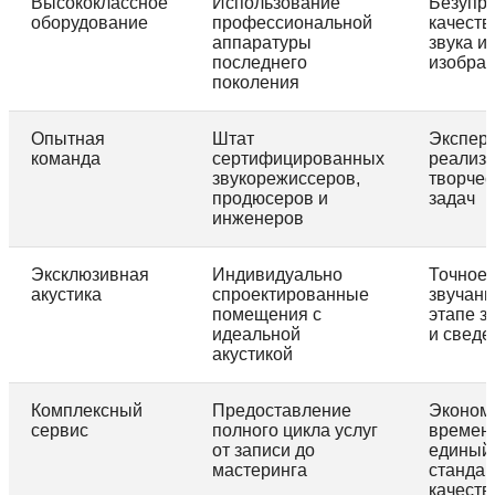
Высококлассное
Использование
Безупр
оборудование
профессиональной
качеств
аппаратуры
звука и
последнего
изобра
поколения
Опытная
Штат
Экспер
команда
сертифицированных
реализ
звукорежиссеров,
творчес
продюсеров и
задач
инженеров
Эксклюзивная
Индивидуально
Точное
акустика
спроектированные
звучани
помещения с
этапе з
идеальной
и сведе
акустикой
Комплексный
Предоставление
Эконом
сервис
полного цикла услуг
времен
от записи до
единый
мастеринга
стандар
качеств