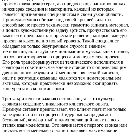
просто о звукорежиссерах, а о продюсерах, аранжировщиках,
инженерах сведения и мастеринга, каждый из которых
является признанным специалистом в своей узкой области.
Премиум-студия собирает под своей крышей таланты,
способные не просто технически грамотно записать материал,
а понять художественную задачу артиста, прочувствовать его
замысел и предложить творческие решения, которые выведут
проект на качественно новый уровень. Такой специалист
обладает не только безупречным слухом и знанием
технологий, но и глубоким пониманием музыкальных стилей,
психологии творческого процесса и менеджмента проекта.
Его роль трансформируется из технического исполнителя в
соавтора и советника, чье мнение становится определяющим
для конечного результата. Именно человеческий капитал,
опыт и репутация команды являются тем нематериальным
активом, который практически невозможно скопировать
конкурентам в короткие сроки.
Третья критически важная составляющая – это культура
сервиса и создание уникального клиентского опыта.
Премиум-сегмент предполагает, что клиент платит не только
за результат, но и за процесс. Лидер рынка предлагает
бесшовный, комфортный и вдохновляющий опыт на всех
этапах взаимодействия. Это начинается с первого звонка или
письма, когда менеджер студии проявляет максимальное