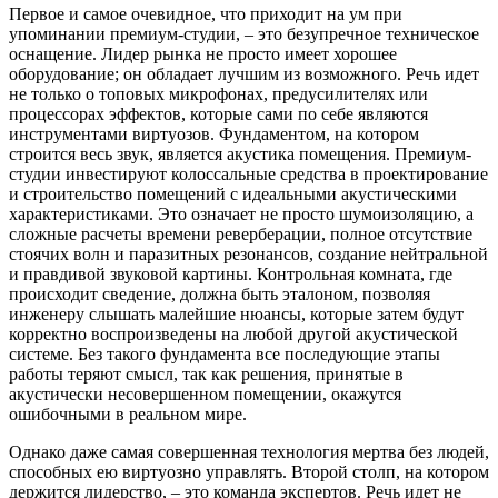
Первое и самое очевидное, что приходит на ум при
упоминании премиум-студии, – это безупречное техническое
оснащение. Лидер рынка не просто имеет хорошее
оборудование; он обладает лучшим из возможного. Речь идет
не только о топовых микрофонах, предусилителях или
процессорах эффектов, которые сами по себе являются
инструментами виртуозов. Фундаментом, на котором
строится весь звук, является акустика помещения. Премиум-
студии инвестируют колоссальные средства в проектирование
и строительство помещений с идеальными акустическими
характеристиками. Это означает не просто шумоизоляцию, а
сложные расчеты времени реверберации, полное отсутствие
стоячих волн и паразитных резонансов, создание нейтральной
и правдивой звуковой картины. Контрольная комната, где
происходит сведение, должна быть эталоном, позволяя
инженеру слышать малейшие нюансы, которые затем будут
корректно воспроизведены на любой другой акустической
системе. Без такого фундамента все последующие этапы
работы теряют смысл, так как решения, принятые в
акустически несовершенном помещении, окажутся
ошибочными в реальном мире.
Однако даже самая совершенная технология мертва без людей,
способных ею виртуозно управлять. Второй столп, на котором
держится лидерство, – это команда экспертов. Речь идет не