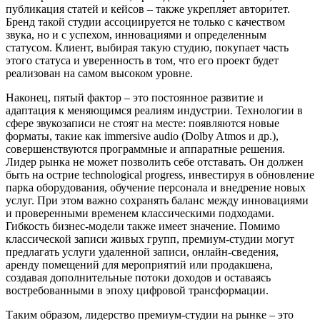
публикация статей и кейсов – также укрепляет авторитет.
Бренд такой студии ассоциируется не только с качеством
звука, но и с успехом, инновациями и определенным
статусом. Клиент, выбирая такую студию, покупает часть
этого статуса и уверенность в том, что его проект будет
реализован на самом высоком уровне.
Наконец, пятый фактор – это постоянное развитие и
адаптация к меняющимся реалиям индустрии. Технологии в
сфере звукозаписи не стоят на месте: появляются новые
форматы, такие как immersive audio (Dolby Atmos и др.),
совершенствуются программные и аппаратные решения.
Лидер рынка не может позволить себе отставать. Он должен
быть на острие technological progress, инвестируя в обновление
парка оборудования, обучение персонала и внедрение новых
услуг. При этом важно сохранять баланс между инновациями
и проверенными временем классическими подходами.
Гибкость бизнес-модели также имеет значение. Помимо
классической записи живых групп, премиум-студии могут
предлагать услуги удаленной записи, онлайн-сведения,
аренду помещений для мероприятий или продакшена,
создавая дополнительные потоки доходов и оставаясь
востребованными в эпоху цифровой трансформации.
Таким образом, лидерство премиум-студии на рынке – это