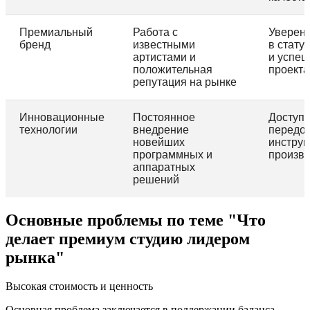
Премиальный
Работа с
Уверен
бренд
известными
в стату
артистами и
и успеш
положительная
проекта
репутация на рынке
Инновационные
Постоянное
Доступ 
технологии
внедрение
передо
новейших
инстру
программных и
произв
аппаратных
решений
Основные проблемы по теме "Что
делает премиум студию лидером
рынка"
Высокая стоимость и ценность
Основная проблема заключается в поддержании баланса