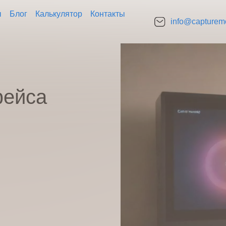
ы
Блог
Калькулятор
Контакты
info@capturemo
го дома
фейса
е имя
номер телефона
 идея/ вопрос
Нажимая кнопку “Оставить заявку” Вы даете согласие на