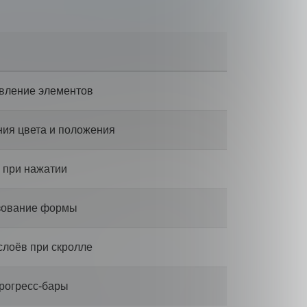
явление элементов
ия цвета и положения
 при нажатии
зование формы
слоёв при скролле
рогресс-бары