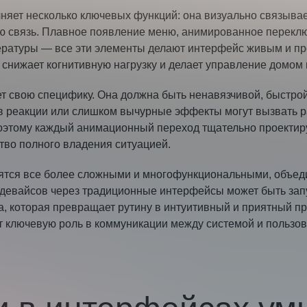
яет несколько ключевых функций: она визуально связывае
ую связь. Плавное появление меню, анимированное перек
ратуры — все эти элементы делают интерфейс живым и пре
 снижает когнитивную нагрузку и делает управление домо
т свою специфику. Она должна быть ненавязчивой, быстрой
в реакции или слишком вычурные эффекты могут вызвать 
оэтому каждый анимационный переход тщательно проектиру
тво полного владения ситуацией.
тся все более сложными и многофункциональными, объеди
м девайсов через традиционные интерфейсы может быть зап
, которая превращает рутину в интуитивный и приятный п
т ключевую роль в коммуникации между системой и пользо