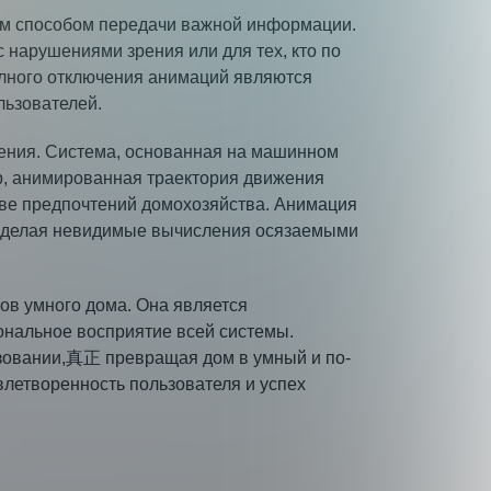
ным способом передачи важной информации.
нарушениями зрения или для тех, кто по
олного отключения анимаций являются
льзователей.
дения. Система, основанная на машинном
ер, анимированная траектория движения
ове предпочтений домохозяйства. Анимация
м, делая невидимые вычисления осязаемыми
ов умного дома. Она является
ональное восприятие всей системы.
ьзовании,真正 превращая дом в умный и по-
летворенность пользователя и успех