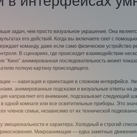
 в интерфейсах ум
ьше задач, чем просто визуальное украшение. Она являетс
зультатах его действий. Когда вы включаете свет с помощь
ерждает команду, даже если само физическое устройство р
нтроля. В сценариях, где происходит взаимодействие неск
рия "Кино" анимированная последовательность может показа
ователю полную картину происходящего.
ации — навигация и ориентация в сложном интерфейсе. Ум
нами, анимированные подсказки и визуальные ответы на д
ция направляет его внимание, подсказывает следующий шаг
 в одной комнате или все осветительные приборы. Это знач
ех членов семьи, независимо от их технической подкованно
у эмоциональности и характера. Холодный и строгий списо
прикосновения. Микроанимации — едва заметные движения