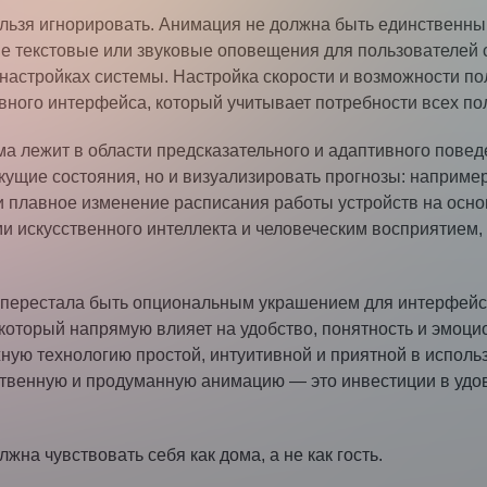
нельзя игнорировать. Анимация не должна быть единствен
 текстовые или звуковые оповещения для пользователей с 
настройках системы. Настройка скорости и возможности п
ного интерфейса, который учитывает потребности всех по
а лежит в области предсказательного и адаптивного пове
екущие состояния, но и визуализировать прогнозы: наприм
и плавное изменение расписания работы устройств на осн
и искусственного интеллекта и человеческим восприятие
я перестала быть опциональным украшением для интерфейс
оторый напрямую влияет на удобство, понятность и эмоци
ную технологию простой, интуитивной и приятной в испол
твенную и продуманную анимацию — это инвестиции в удов
на чувствовать себя как дома, а не как гость.