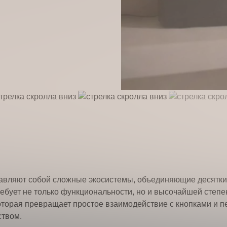
жимая кнопку “Оставить заявку” Вы даете согласие на обр
обработку
персональных данных
Получить консультацию
вляют собой сложные экосистемы, объединяющие десятки 
ебует не только функциональности, но и высочайшей степе
оторая превращает простое взаимодействие с кнопками и 
ством.