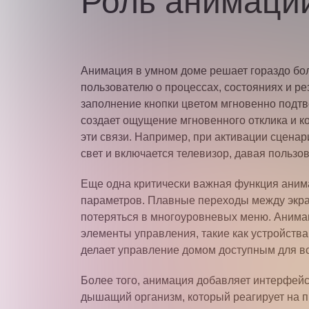
Роль анимации
Анимация в умном доме решает гораздо бол
пользователю о процессах, состояниях и ре
заполнение кнопки цветом мгновенно подтв
создает ощущение мгновенного отклика и ко
эти связи. Например, при активации сцена
свет и включается телевизор, давая польз
Еще одна критически важная функция аним
параметров. Плавные переходы между экра
потеряться в многоуровневых меню. Анима
элементы управления, такие как устройства
делает управление домом доступным для вс
Более того, анимация добавляет интерфейс
дышащий организм, который реагирует на 