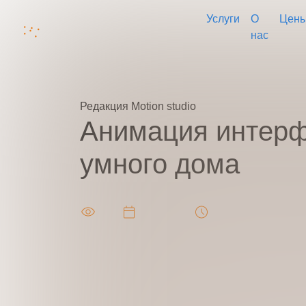
Услуги
О
Цен
нас
Главная
Блог
Анимация интерфейса умно
Редакция
Motion studio
Анимация интер
Ваш
умного дома
Ваш 
7123
2025-08-30
Чтения: 6 минут
Ваша