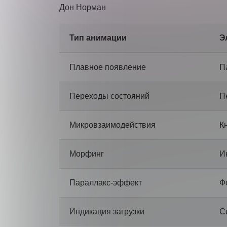
Дон Норман
Тип анимации
Э
Плавное появление
П
Переходы состояний
П
Микровзаимодействия
К
Морфинг
И
Параллакс-эффект
Ф
Индикация загрузки
С