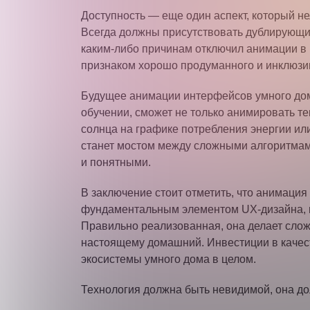
Доступность — еще один аспект, который 
Всегда должны присутствовать дублирующие
каким-либо причинам отключил анимации в 
признаком хорошо продуманного и инклюзив
Будущее анимации интерфейсов умного дом
обучении, сможет не только анимировать т
солнца на графике потребления энергии ил
станет мостом между сложными алгоритмам
и понятными.
В заключение стоит отметить, что анимаци
фундаментальным элементом UX-дизайна, к
Правильно реализованная, она делает слож
настоящему домашний. Инвестиции в качес
экосистемы умного дома в целом.
Технология должна быть невидимой, она долж