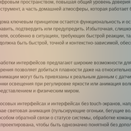
цифровым пространством, повышая общий уровень доверия 
нструмент, а часть домашней атмосферы, которая работает
дома ключевым принципом остается функциональность и о
равить, подтвердить или предупредить. Избыточная, слишк
еля, особенно в ситуациях, требующих быстрой реакции, та
должна быть быстрой, точной и контекстно-зависимой, обес
работки интерфейсов предлагают широкие возможности дл
рения позволяет добиться плавности даже на относительно
нимации могут быть привязаны к реальным данным с датчи
онки освещения при регулировке яркости или анимация волн
редставлением и физическим миром.
осовых интерфейсах и интерфейсах без touch-экранов, нап
ае световая анимация (пульсирующие огоньки, бегущие во
собом обратной связи о статусе системы, обработке коман
проектирована, чтобы быть однозначно понятной без допо