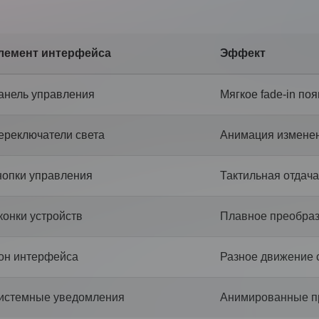
лемент интерфейса
Эффект
анель управления
Мягкое fade-in по
ереключатели света
Анимация изменен
нопки управления
Тактильная отдача
конки устройств
Плавное преобра
он интерфейса
Разное движение 
истемные уведомления
Анимированные п