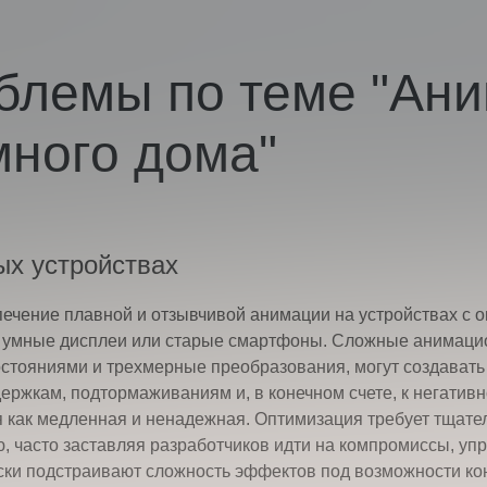
блемы по теме "Ан
много дома"
ых устройствах
печение плавной и отзывчивой анимации на устройствах с
ы, умные дисплеи или старые смартфоны. Сложные анимац
стояниями и трехмерные преобразования, могут создавать 
держкам, подтормаживаниям и, в конечном счете, к негативн
 как медленная и ненадежная. Оптимизация требует тщате
, часто заставляя разработчиков идти на компромиссы, у
ки подстраивают сложность эффектов под возможности кон