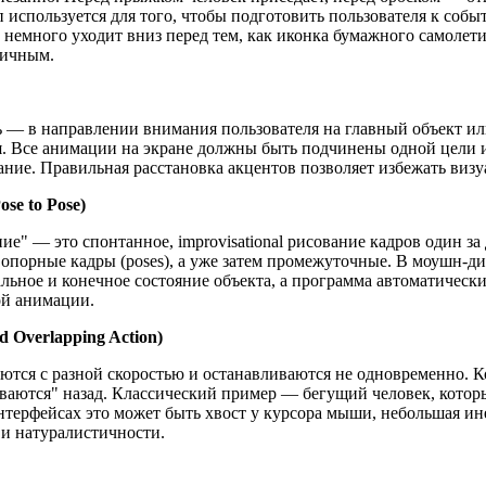
используется для того, чтобы подготовить пользователя к собы
 немного уходит вниз перед тем, как иконка бумажного самолет
гичным.
ь — в направлении внимания пользователя на главный объект ил
. Все анимации на экране должны быть подчинены одной цели и 
ние. Правильная расстановка акцентов позволяет избежать виз
se to Pose)
" — это спонтанное, improvisational рисование кадров один за д
порные кадры (poses), а уже затем промежуточные. В моушн-диз
льное и конечное состояние объекта, а программа автоматическ
ой анимации.
d Overlapping Action)
аются с разной скоростью и останавливаются не одновременно. 
аются" назад. Классический пример — бегущий человек, которы
интерфейсах это может быть хвост у курсора мыши, небольшая и
 и натуралистичности.