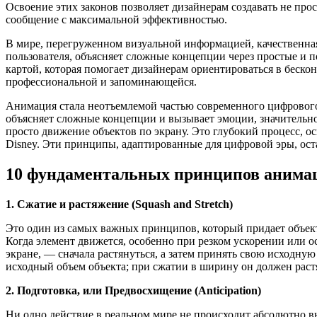
Освоение этих законов позволяет дизайнерам создавать не про
сообщение с максимальной эффективностью.
В мире, перегруженном визуальной информацией, качественна
пользователя, объясняет сложные концепции через простые и
картой, которая помогает дизайнерам ориентироваться в беско
профессиональной и запоминающейся.
Анимация стала неотъемлемой частью современного цифровог
объясняет сложные концепции и вызывает эмоции, значительно
просто движение объектов по экрану. Это глубокий процесс,
Disney. Эти принципы, адаптированные для цифровой эры, ос
10 фундаментальных принципов анима
1. Сжатие и растяжение (Squash and Stretch)
Это один из самых важных принципов, который придает объекта
Когда элемент движется, особенно при резком ускорении или о
экране, — сначала растянуться, а затем принять свою исходн
исходный объем объекта; при сжатии в ширину он должен растя
2. Подготовка, или Предвосхищение (Anticipation)
Ни одно действие в реальном мире не происходит абсолютно в