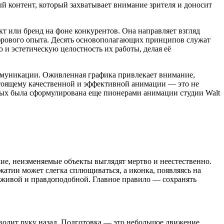
й контент, который захватывает внимание зрителя и доносит
 или бренд на фоне конкурентов. Она направляет взгляд
ифрового опыта. Десять основополагающих принципов служат
 и эстетическую целостность их работы, делая её
ммуникации. Оживленная графика привлекает внимание,
стоящему качественной и эффективной анимации — это не
рых была сформулирована еще пионерами анимации студии Walt
кие, неизменяемые объекты выглядят мертво и неестественно.
жатии может слегка сплющиваться, а иконка, появляясь на
ю живой и правдоподобной. Главное правило — сохранять
водит руку назад. Подготовка — это небольшое движение,