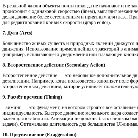
В реальной жизни объекты почти никогда не начинают и не за
происходит с одинаковой скоростью (linear), выглядит механиче
делая движение более естественным и приятным для глаза. Пра
для редактирования кривых скорости (graph editor).
7. Дуги (Arcs)
Большинство живых существ и природных явлений движутся по 
движения. Использование прямолинейных траекторий в анимац
(например, всплывающего уведомления или плавающей кнопки)
8. Второстепенное действие (Secondary Action)
Второстепенное действие — это небольшое дополнительное дви
детализации. Например, когда пользователь заполняет поле фо
второстепенным действием, которое усиливает положительную 
9. Расчёт времени (Timing)
Тайминг — это фундамент, на котором строятся все остальные 
индивидуальность. Быстрое движение маленького шара создаст
важен для юзабилити. Анимации не должны быть слишком быстр
задачи). Оптимальная длительность для большинства UI-анимац
10. Преувеличение (Exaggeration)