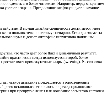
тию и сделать его более читаемым. Например, перед открытием
ика улетает с экрана. Предвосхищение фокусирует внимание
и действие. В моушн-дизайне сценичность достигается через
вести пользователя по четкому сценарию. Если два элемента
уального шума и делает интерфейс интуитивно понятным.
ругим, что часто дает более fluid и динамичный результат.
айне практически всегда используется второй, более
и просчитывает промежуточные кадры (tweening). Расстановка
Когда главное движение прекращается, второстепенные
й резко остановился: его волосы и одежда продолжают
нерция при прокрутке ленты или колебание элементов карточки