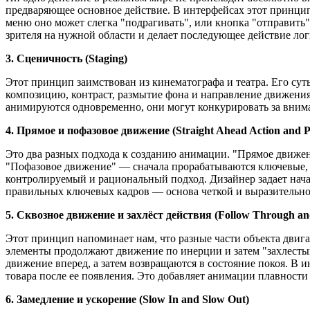
предваряющее основное действие. В интерфейсах этот принцип 
меню оно может слегка "подрагивать", или кнопка "отправить"
зрителя на нужной области и делает последующее действие ло
3. Сценичность (Staging)
Этот принцип заимствован из кинематографа и театра. Его сут
композицию, контраст, размытие фона и направление движения
анимируются одновременно, они могут конкурировать за внима
4. Прямое и пофазовое движение (Straight Ahead Action and Po
Это два разных подхода к созданию анимации. "Прямое движение
"Пофазовое движение" — сначала прорабатываются ключевые, о
контролируемый и рациональный подход. Дизайнер задает нача
правильных ключевых кадров — основа четкой и выразительн
5. Сквозное движение и захлёст действия (Follow Through an
Этот принцип напоминает нам, что разные части объекта двиг
элементы продолжают движение по инерции и затем "захлестыв
движение вперед, а затем возвращаются в состояние покоя. В 
товара после ее появления. Это добавляет анимации плавности
6. Замедление и ускорение (Slow In and Slow Out)