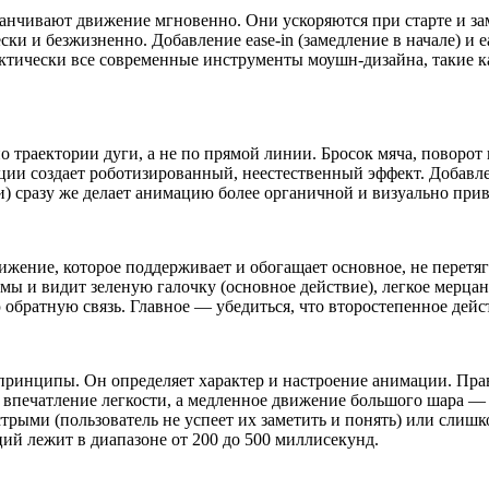
канчивают движение мгновенно. Они ускоряются при старте и за
ски и безжизненно. Добавление ease-in (замедление в начале) и e
ктически все современные инструменты моушн-дизайна, такие как
траектории дуги, а не по прямой линии. Бросок мяча, поворот 
ии создает роботизированный, неестественный эффект. Добавл
 сразу же делает анимацию более органичной и визуально прив
жение, которое поддерживает и обогащает основное, не перетяг
рмы и видит зеленую галочку (основное действие), легкое мерца
обратную связь. Главное — убедиться, что второстепенное дейс
принципы. Он определяет характер и настроение анимации. Прав
 впечатление легкости, а медленное движение большого шара —
ыми (пользователь не успеет их заметить и понять) или слишк
ий лежит в диапазоне от 200 до 500 миллисекунд.