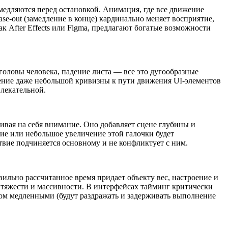
медляются перед остановкой. Анимация, где все движение
ase-out (замедление в конце) кардинально меняет восприятие,
 After Effects или Figma, предлагают богатые возможности
головы человека, падение листа — все это дугообразные
ение даже небольшой кривизны к пути движения UI-элементов
лекательной.
ивая на себя внимание. Оно добавляет сцене глубины и
ние или небольшое увеличение этой галочки будет
твие подчиняется основному и не конфликтует с ним.
ильно рассчитанное время придает объекту вес, настроение и
 тяжести и массивности. В интерфейсах тайминг критически
ом медленными (будут раздражать и задерживать выполнение