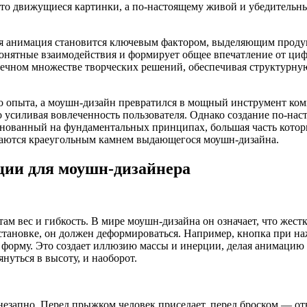
сто движущиеся картинки, а по-настоящему живой и убедительны
я анимация становится ключевым фактором, выделяющим продукт
 понятные взаимодействия и формирует общее впечатление от ц
нечном множестве творческих решений, обеспечивая структурную
о опыта, а моушн-дизайн превратился в мощный инструмент ко
 усиливая вовлеченность пользователя. Однако создание по-на
 основанный на фундаментальных принципах, большая часть кото
таются краеугольным камнем выдающегося моушн-дизайна.
ции для моушн-дизайнера
м вес и гибкость. В мире моушн-дизайна он означает, что жест
становке, он должен деформироваться. Например, кнопка при на
ую форму. Это создает иллюзию массы и инерции, делая анимаци
нуться в высоту, и наоборот.
незапно. Перед прыжком человек приседает, перед броском — от